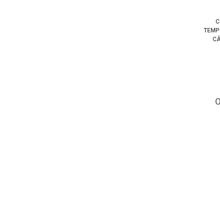
C
TEMP
CÂ