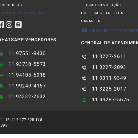
OSSO BLOG
TROCA E DEVOLUÇÃO
OLÍTICA DE PRIVACIDADE
POLÍTICA DE ENTREGA
GARANTIA
ORÇAMENTOS PARA EMP
WHATSAPP VENDEDORES
CENTRAL DE ATENDIME
11 97551-8430
11 3227-2611
11 93738-5573
11 3227-2893
11 94105-6918
11 3311-9349
11 99249-4157
11 3228-2017
11 94332-2632
11 99287-5676
 - IE: 116.177.625-118
-2893