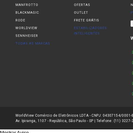
MANFROTTO
OFERTAS
N
BLACKMAGIC
OUTLET
P
RODE
FRETE GRÁTIS
WORLDVIEW
ESTABILIZADORES
INTELIGENTES
SENNHEISER
TODAS AS MARCAS
WorldView Comércio de Eletrônicos LDTA - CNPJ: 04307154/0001-81
Av. Ipiranga, 1107 - República, São Paulo - SP | Telefone: (11) 3227
Mostrar Aviso