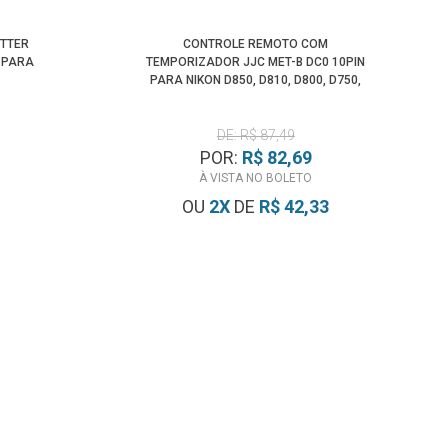
TTER
CONTROLE REMOTO COM
0 PARA
TEMPORIZADOR JJC MET-B DC0 10PIN
PARA NIKON D850, D810, D800, D750,
D700
DE: R$ 87,49
POR:
R$ 82,69
À VISTA NO BOLETO
OU
2
X
DE
R$ 42,33