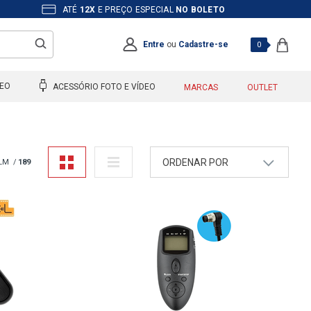
ATÉ
12X
E PREÇO ESPECIAL
NO BOLETO
Entre
ou
Cadastre-se
0
DEO
ACESSÓRIO FOTO E VÍDEO
MARCAS
OUTLET
ORDENAR POR
ILM
189
A - Z
Z - A
Mais Vendidos
Maior Preço
Menor Preço