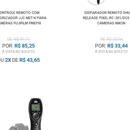
ONTROLE REMOTO COM
DISPARADOR REMOTO SHU
ORIZADOR JJC MET-K PARA
RELEASE PIXEL RC-201/DC
MERAS FUJIFILM FINEPIX
CÂMERAS NIKON
DE: R$ 90,75
DE: R$ 33,96
POR:
R$ 85,25
POR:
R$ 33,44
À VISTA NO BOLETO
À VISTA NO BOLETO
OU
2
X
DE
R$ 43,65