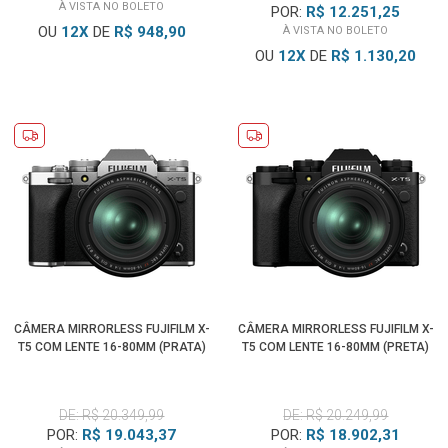
À VISTA NO BOLETO
POR:
R$ 12.251,25
OU
12
X
DE
R$ 948,90
À VISTA NO BOLETO
OU
12
X
DE
R$ 1.130,20
CÂMERA MIRRORLESS FUJIFILM X-
CÂMERA MIRRORLESS FUJIFILM X-
T5 COM LENTE 16-80MM (PRATA)
T5 COM LENTE 16-80MM (PRETA)
DE: R$ 20.349,99
DE: R$ 20.249,99
POR:
R$ 19.043,37
POR:
R$ 18.902,31