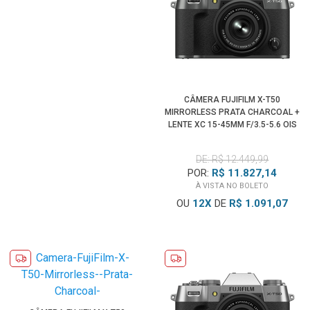
CÂMERA FUJIFILM X-T50
MIRRORLESS PRATA CHARCOAL +
LENTE XC 15-45MM F/3.5-5.6 OIS
PZ
DE: R$ 12.449,99
POR:
R$ 11.827,14
À VISTA NO BOLETO
OU
12
X
DE
R$ 1.091,07