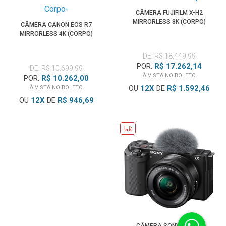
CÂMERA FUJIFILM X-H2
MIRRORLESS 8K (CORPO)
CÂMERA CANON EOS R7
MIRRORLESS 4K (CORPO)
DE: R$ 18.449,99
POR:
R$ 17.262,14
DE: R$ 10.699,99
À VISTA NO BOLETO
POR:
R$ 10.262,00
OU
12
X
DE
R$ 1.592,46
À VISTA NO BOLETO
OU
12
X
DE
R$ 946,69