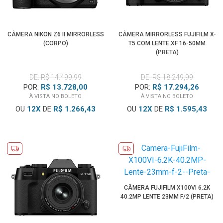
CÂMERA NIKON Z6 II MIRRORLESS
CÂMERA MIRRORLESS FUJIFILM X-
(CORPO)
T5 COM LENTE XF 16-50MM
(PRETA)
DE: R$ 14.499,99
DE: R$ 18.249,99
POR:
R$ 13.728,00
POR:
R$ 17.294,26
À VISTA NO BOLETO
À VISTA NO BOLETO
OU
12
X
DE
R$ 1.266,43
OU
12
X
DE
R$ 1.595,43
CÂMERA FUJIFILM X100VI 6.2K
40.2MP LENTE 23MM F/2 (PRETA)