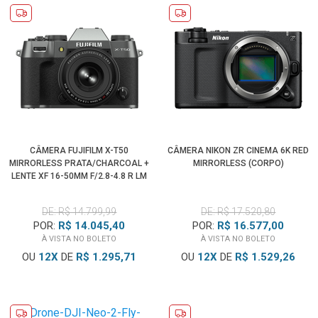
CÂMERA FUJIFILM X-T50
CÂMERA NIKON ZR CINEMA 6K RED
MIRRORLESS PRATA/CHARCOAL +
MIRRORLESS (CORPO)
LENTE XF 16-50MM F/2.8-4.8 R LM
WR
DE: R$ 14.799,99
DE: R$ 17.520,80
POR:
R$ 14.045,40
POR:
R$ 16.577,00
À VISTA NO BOLETO
À VISTA NO BOLETO
OU
12
X
DE
R$ 1.295,71
OU
12
X
DE
R$ 1.529,26