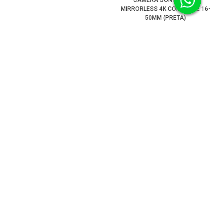
CÂMERA SONY ZV-E10
MIRRORLESS 4K COM LENTE 16-
50MM (PRETA)
DE: R$ 6.199,99
POR:
R$ 6.057,84
À VISTA NO BOLETO
OU
12
X
DE
R$ 558,84
CÂMERA FUJIFILM X-H2S
MIRRORLESS 6.2K (CORPO)
CÂMERA BLACKMAGIC STUDIO 4K
PLUS G2 12G-SDI HDMI MFT (M4/3)
DE: R$ 20.999,99
POR:
R$ 19.636,10
DE: R$ 13.901,80
À VISTA NO BOLETO
POR:
R$ 13.412,30
OU
12
X
DE
R$ 1.811,47
À VISTA NO BOLETO