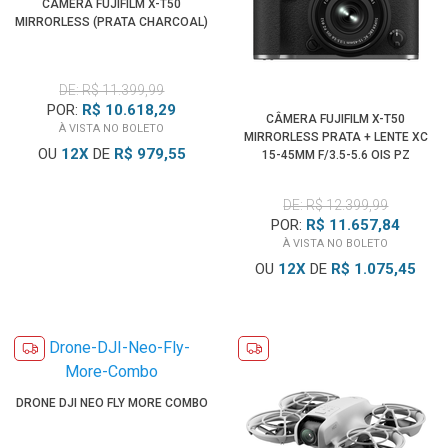
CÂMERA FUJIFILM X-T50
MIRRORLESS (PRATA CHARCOAL)
DE: R$ 11.399,99
POR:
R$ 10.618,29
CÂMERA FUJIFILM X-T50
À VISTA NO BOLETO
MIRRORLESS PRATA + LENTE XC
OU
12
X
DE
R$ 979,55
15-45MM F/3.5-5.6 OIS PZ
DE: R$ 12.399,99
POR:
R$ 11.657,84
À VISTA NO BOLETO
OU
12
X
DE
R$ 1.075,45
DRONE DJI NEO FLY MORE COMBO