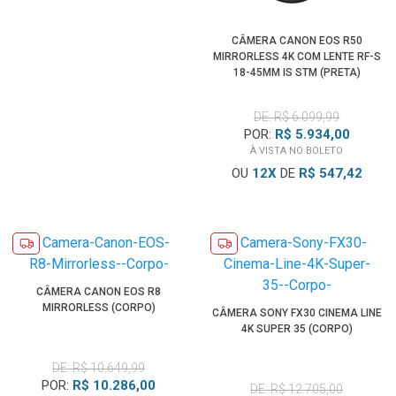
CÂMERA CANON EOS R50
MIRRORLESS 4K COM LENTE RF-S
18-45MM IS STM (PRETA)
DE: R$ 6.099,99
POR:
R$ 5.934,00
À VISTA NO BOLETO
OU
12
X
DE
R$ 547,42
CÂMERA CANON EOS R8
MIRRORLESS (CORPO)
CÂMERA SONY FX30 CINEMA LINE
4K SUPER 35 (CORPO)
DE: R$ 10.649,99
POR:
R$ 10.286,00
DE: R$ 12.705,00