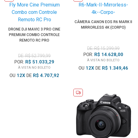
CÂMERA CANON EOS R6 MARK II
MIRRORLESS 4K (CORPO)
DRONE DJI MAVIC 3 PRO CINE
PREMIUM COMBO CONTROLE
REMOTO RC PRO
DE: R$ 15.299,99
POR:
R$ 14.628,00
DE: R$ 52.799,99
À VISTA NO BOLETO
POR:
R$ 51.033,29
OU
12
X
DE
R$ 1.349,46
À VISTA NO BOLETO
OU
12
X
DE
R$ 4.707,92