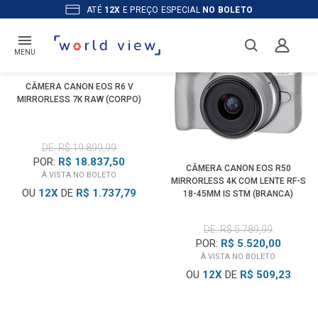
ATÉ
12X
E PREÇO ESPECIAL
NO BOLETO
MENU
CÂMERA CANON EOS R6 V
MIRRORLESS 7K RAW (CORPO)
DE: R$ 19.899,99
POR:
R$ 18.837,50
CÂMERA CANON EOS R50
À VISTA NO BOLETO
MIRRORLESS 4K COM LENTE RF-S
OU
12
X
DE
R$ 1.737,79
18-45MM IS STM (BRANCA)
DE: R$ 5.789,99
POR:
R$ 5.520,00
À VISTA NO BOLETO
OU
12
X
DE
R$ 509,23