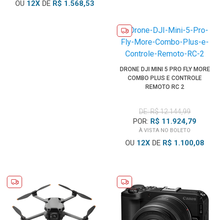
OU
12
X
DE
R$ 1.568,53
DRONE DJI MINI 5 PRO FLY MORE
COMBO PLUS E CONTROLE
REMOTO RC 2
DE: R$ 12.144,99
POR:
R$ 11.924,79
À VISTA NO BOLETO
OU
12
X
DE
R$ 1.100,08