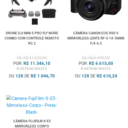
DRONE DJI MINI 5 PRO FLY MORE
CÂMERA CANON EOS R50 V
COMBO COM CONTROLE REMOTO
MIRRORLESS LENTE RF-S 14-30MM
RC 2
F/4-6.3
DE: R$ 11.529,99
DE: R$ 6.999,99
POR:
R$ 11.346,10
POR:
R$ 6.615,00
À VISTA NO BOLETO
À VISTA NO BOLETO
OU
12
X
DE
R$ 1.046,70
OU
12
X
DE
R$ 610,24
CÂMERA FUJIFILM X-E5
MIRRORLESS CORPO