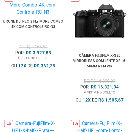
DRONE DJI NEO 2 FLY MORE COMBO
4K COM CONTROLE RC-N3
DE: R$ 4.155,52
POR:
R$ 3.927,83
CÂMERA FUJIFILM X-S20
À VISTA NO BOLETO
MIRRORLESS COM LENTE XF 16-
OU
12
X
DE
R$ 362,35
50MM R LM WR
DE: R$ 16.899,99
POR:
R$ 16.321,34
À VISTA NO BOLETO
OU
12
X
DE
R$ 1.505,67