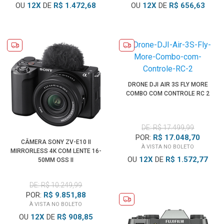
OU
12
X
DE
R$ 1.472,68
OU
12
X
DE
R$ 656,63
DRONE DJI AIR 3S FLY MORE
COMBO COM CONTROLE RC 2
DE: R$ 17.499,99
POR:
R$ 17.048,70
CÂMERA SONY ZV-E10 II
À VISTA NO BOLETO
MIRRORLESS 4K COM LENTE 16-
OU
12
X
DE
R$ 1.572,77
50MM OSS II
DE: R$ 10.249,99
POR:
R$ 9.851,88
À VISTA NO BOLETO
OU
12
X
DE
R$ 908,85