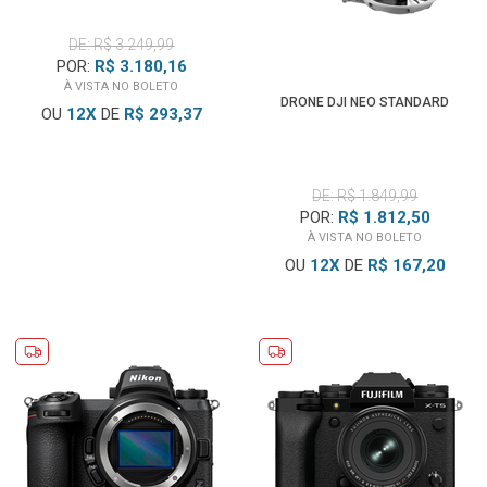
DE: R$ 3.249,99
POR:
R$ 3.180,16
À VISTA NO BOLETO
DRONE DJI NEO STANDARD
OU
12
X
DE
R$ 293,37
DE: R$ 1.849,99
POR:
R$ 1.812,50
À VISTA NO BOLETO
OU
12
X
DE
R$ 167,20