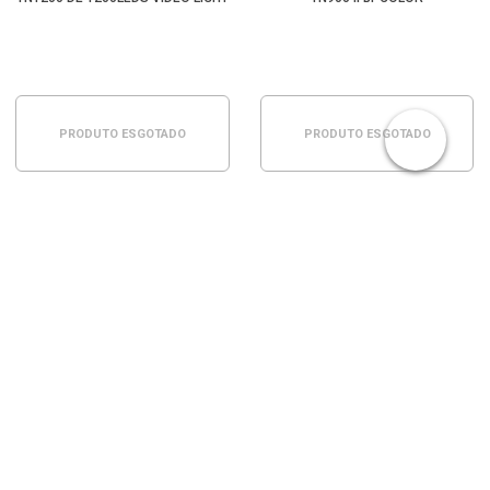
PRODUTO ESGOTADO
PRODUTO ESGOTADO
ILUMINADOR LED YONGNUO YN860
BI-COLOR
ILUMINADOR VIDEO LIGHT SUNGUN
TRAVOR TL-160 DE 160LEDS