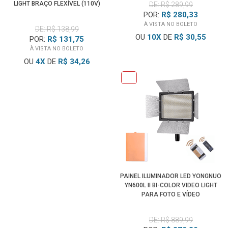
LIGHT BRAÇO FLEXÍVEL (110V)
DE: R$ 289,99
POR:
R$ 280,33
À VISTA NO BOLETO
DE: R$ 138,99
OU
10
X
DE
R$ 30,55
POR:
R$ 131,75
À VISTA NO BOLETO
OU
4
X
DE
R$ 34,26
PAINEL ILUMINADOR LED YONGNUO
YN600L II BI-COLOR VIDEO LIGHT
PARA FOTO E VÍDEO
DE: R$ 889,99