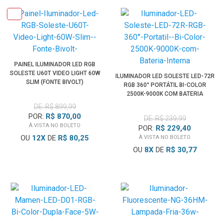
PAINEL ILUMINADOR LED RGB
SOLESTE U60T VIDEO LIGHT 60W
ILUMINADOR LED SOLESTE LED-72R
SLIM (FONTE BIVOLT)
RGB 360° PORTÁTIL BI-COLOR
2500K-9000K COM BATERIA
INTERNA
DE: R$ 899,99
POR:
R$ 870,00
DE: R$ 239,99
À VISTA NO BOLETO
POR:
R$ 229,40
OU
12
X
DE
R$ 80,25
À VISTA NO BOLETO
OU
8
X
DE
R$ 30,77