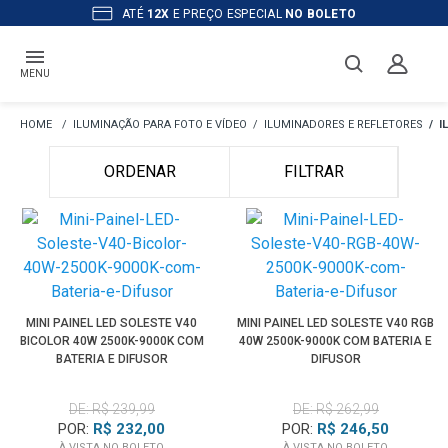
ATÉ
12X
E PREÇO ESPECIAL
NO BOLETO
MENU
ILUMINAÇÃO PARA FOTO E VÍDEO
ILUMINADORES E REFLETORES
I
ORDENAR
FILTRAR
MINI PAINEL LED SOLESTE V40
MINI PAINEL LED SOLESTE V40 RGB
BICOLOR 40W 2500K-9000K COM
40W 2500K-9000K COM BATERIA E
BATERIA E DIFUSOR
DIFUSOR
DE: R$ 239,99
DE: R$ 262,99
POR:
R$ 232,00
POR:
R$ 246,50
À VISTA NO BOLETO
À VISTA NO BOLETO