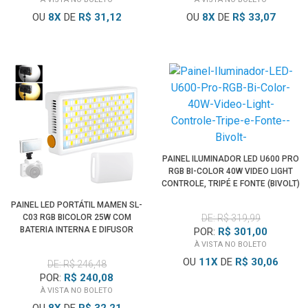
OU
8
X
DE
R$ 31,12
OU
8
X
DE
R$ 33,07
PAINEL ILUMINADOR LED U600 PRO
RGB BI-COLOR 40W VIDEO LIGHT
CONTROLE, TRIPÉ E FONTE (BIVOLT)
PAINEL LED PORTÁTIL MAMEN SL-
C03 RGB BICOLOR 25W COM
DE: R$ 319,99
BATERIA INTERNA E DIFUSOR
POR:
R$ 301,00
À VISTA NO BOLETO
OU
11
X
DE
R$ 30,06
DE: R$ 246,48
POR:
R$ 240,08
À VISTA NO BOLETO