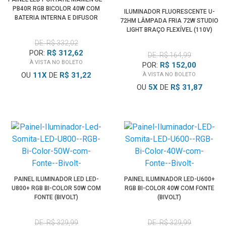
PB40R RGB BICOLOR 40W COM
ILUMINADOR FLUORESCENTE U-
BATERIA INTERNA E DIFUSOR
72HM LÂMPADA FRIA 72W STUDIO
LIGHT BRAÇO FLEXÍVEL (110V)
DE: R$ 332,02
POR:
R$ 312,62
DE: R$ 164,99
À VISTA NO BOLETO
POR:
R$ 152,00
OU
11
X
DE
R$ 31,22
À VISTA NO BOLETO
OU
5
X
DE
R$ 31,87
PAINEL ILUMINADOR LED LED-
PAINEL ILUMINADOR LED-U600+
U800+ RGB BI-COLOR 50W COM
RGB BI-COLOR 40W COM FONTE
FONTE (BIVOLT)
(BIVOLT)
DE: R$ 329,99
DE: R$ 329,99