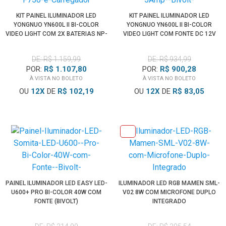
KIT PAINEL ILUMINADOR LED
KIT PAINEL ILUMINADOR LED
YONGNUO YN600L II BI-COLOR
YONGNUO YN600L II BI-COLOR
VIDEO LIGHT COM 2X BATERIAS NP-
VIDEO LIGHT COM FONTE DC 12V
F750 E CARREGADOR
5AMP (BIVOLT)
DE: R$ 1.159,99
DE: R$ 934,99
POR:
R$ 1.107,80
POR:
R$ 900,28
À VISTA NO BOLETO
À VISTA NO BOLETO
OU
12
X
DE
R$ 102,19
OU
12
X
DE
R$ 83,05
PAINEL ILUMINADOR LED EASY LED-
ILUMINADOR LED RGB MAMEN SML-
U600+ PRO BI-COLOR 40W COM
V02 8W COM MICROFONE DUPLO
FONTE (BIVOLT)
INTEGRADO