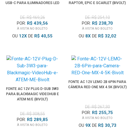
USB-C PARA ILUMINADORES LED
RAPTOR, EPIC E SCARLET (BIVOLT)
DE: R$ 469,26
DE: R$ 254,10
POR:
R$ 439,56
POR:
R$ 238,70
À VISTA NO BOLETO
À VISTA NO BOLETO
OU
12
X
DE
R$ 40,55
OU
8
X
DE
R$ 32,02
FONTE AC 12V LEMO 2B 6PIN PARA
CÂMERA RED ONE MX 4.5K (BIVOLT)
FONTE AC 12V PLUG D-SUB 3W3
PARA BLACKMAGIC VIDEOHUB E
ATEM M/E (BIVOLT)
DE: R$ 267,30
POR:
R$ 255,75
DE: R$ 308,55
À VISTA NO BOLETO
POR:
R$ 289,85
OU
9
X
DE
R$ 30,73
À VISTA NO BOLETO