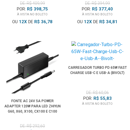
DE: R$ 409,99
DE: R$ 394,99
POR:
R$ 398,75
POR:
R$ 377,40
À VISTA NO BOLETO
À VISTA NO BOLETO
OU
12
X
DE
R$ 36,78
OU
12
X
DE
R$ 34,81
CARREGADOR TURBO PD 65W FAST
CHARGE USB-C E USB-A (BIVOLT)
DE: R$ 60,06
POR:
R$ 55,83
FONTE AC 24V 5A POWER
À VISTA NO BOLETO
ADAPTER 120W PARA LED ZHIYUN
G60, X60, X100, CX100 E C100
DE: R$ 292,60