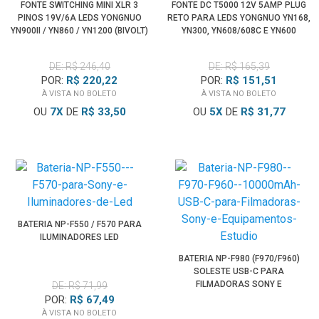
FONTE SWITCHING MINI XLR 3
FONTE DC T5000 12V 5AMP PLUG
PINOS 19V/6A LEDS YONGNUO
RETO PARA LEDS YONGNUO YN168,
YN900II / YN860 / YN1200 (BIVOLT)
YN300, YN608/608C E YN600
(BIVOLT)
DE: R$ 246,40
DE: R$ 165,39
POR:
R$ 220,22
POR:
R$ 151,51
À VISTA NO BOLETO
À VISTA NO BOLETO
OU
7
X
DE
R$ 33,50
OU
5
X
DE
R$ 31,77
BATERIA NP-F550 / F570 PARA
ILUMINADORES LED
BATERIA NP-F980 (F970/F960)
SOLESTE USB-C PARA
FILMADORAS SONY E
DE: R$ 71,99
EQUIPAMENTOS ESTÚDIO
POR:
R$ 67,49
À VISTA NO BOLETO