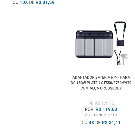
OU
10
X
DE
R$ 31,59
ADAPTADOR BATERIA NP-F PARA
DC 150W PLATE 4X F550/F750/F970
COM ALÇA CROSSBODY
DE: R$ 128,70
POR:
R$ 119,63
À VISTA NO BOLETO
OU
4
X
DE
R$ 31,11