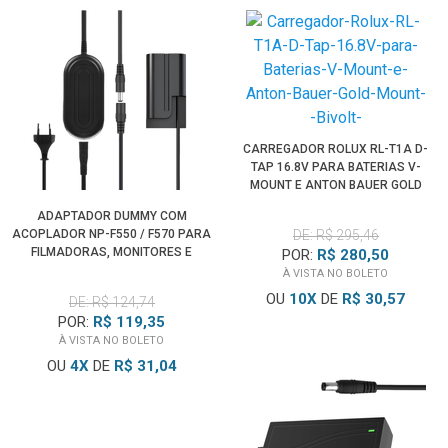
CARREGADOR ROLUX RL-T1A D-
TAP 16.8V PARA BATERIAS V-
MOUNT E ANTON BAUER GOLD
MOUNT (BIVOLT)
ADAPTADOR DUMMY COM
ACOPLADOR NP-F550 / F570 PARA
DE: R$ 295,46
FILMADORAS, MONITORES E
POR:
R$ 280,50
ILUMINADORES (BIVOLT)
À VISTA NO BOLETO
OU
10
X
DE
R$ 30,57
DE: R$ 124,74
POR:
R$ 119,35
À VISTA NO BOLETO
OU
4
X
DE
R$ 31,04