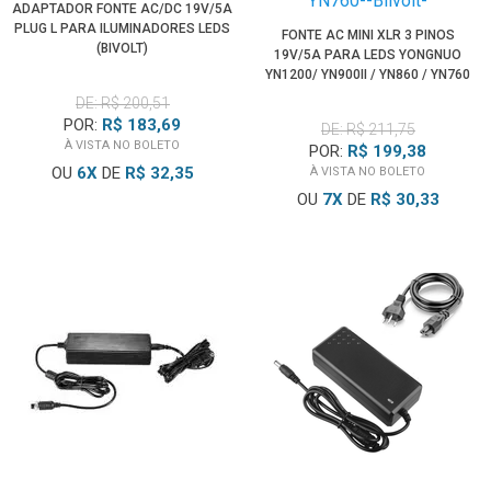
ADAPTADOR FONTE AC/DC 19V/5A
PLUG L PARA ILUMINADORES LEDS
FONTE AC MINI XLR 3 PINOS
(BIVOLT)
19V/5A PARA LEDS YONGNUO
YN1200/ YN900II / YN860 / YN760
(BIVOLT)
DE: R$ 200,51
POR:
R$ 183,69
DE: R$ 211,75
À VISTA NO BOLETO
POR:
R$ 199,38
OU
6
X
DE
R$ 32,35
À VISTA NO BOLETO
OU
7
X
DE
R$ 30,33