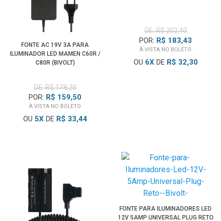
DE: R$ 202,40
POR:
R$ 183,43
FONTE AC 19V 3A PARA
À VISTA NO BOLETO
ILUMINADOR LED MAMEN C60R /
OU
6
X
DE
R$ 32,30
C80R (BIVOLT)
DE: R$ 178,20
POR:
R$ 159,50
À VISTA NO BOLETO
OU
5
X
DE
R$ 33,44
FONTE PARA ILUMINADORES LED
12V 5AMP UNIVERSAL PLUG RETO