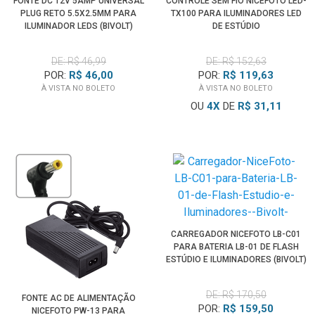
FONTE DC 12V 5AMP UNIVERSAL
CONTROLE SEM FIO NICEFOTO LED-
PLUG RETO 5.5X2.5MM PARA
TX100 PARA ILUMINADORES LED
ILUMINADOR LEDS (BIVOLT)
DE ESTÚDIO
DE: R$ 46,99
DE: R$ 152,63
POR:
R$ 46,00
POR:
R$ 119,63
À VISTA NO BOLETO
À VISTA NO BOLETO
OU
4
X
DE
R$ 31,11
CARREGADOR NICEFOTO LB-C01
PARA BATERIA LB-01 DE FLASH
ESTÚDIO E ILUMINADORES (BIVOLT)
DE: R$ 170,50
FONTE AC DE ALIMENTAÇÃO
POR:
R$ 159,50
NICEFOTO PW-13 PARA