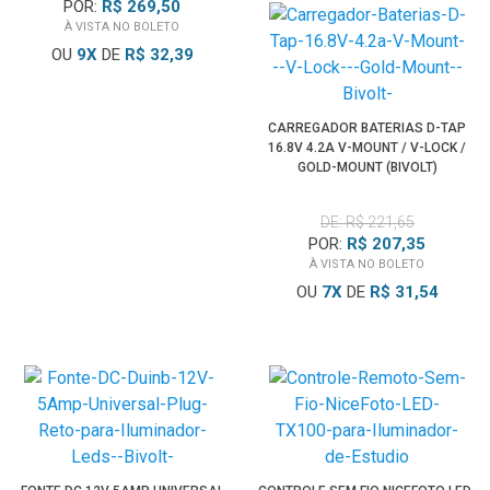
POR:
R$ 269,50
À VISTA NO BOLETO
OU
9
X
DE
R$ 32,39
CARREGADOR BATERIAS D-TAP
16.8V 4.2A V-MOUNT / V-LOCK /
GOLD-MOUNT (BIVOLT)
DE: R$ 221,65
POR:
R$ 207,35
À VISTA NO BOLETO
OU
7
X
DE
R$ 31,54