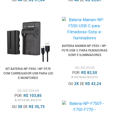
OU
4
X
DE
R$ 31,04
OU
4
X
DE
R$ 35,47
BATERIA MAMEN NP-F550 / NP-
F570 USB-C PARA FILMADORAS
SONY E ILUMINADORES
DE: R$ 99,00
KIT BATERIA NP-F550 / NP-F570
POR:
R$ 82,50
COM CARREGADOR USB PARA LED
À VISTA NO BOLETO
E MONITORES
OU
2
X
DE
R$ 42,24
DE: R$ 109,99
POR:
R$ 103,85
À VISTA NO BOLETO
OU
3
X
DE
R$ 35,73