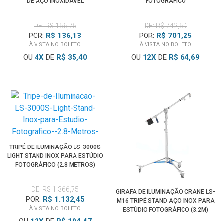
DE AÇO INOXIDÁVEL
FOTOGRÁFICO
DE: R$ 156,75
DE: R$ 742,50
POR:
R$ 136,13
POR:
R$ 701,25
À VISTA NO BOLETO
À VISTA NO BOLETO
OU
4
X
DE
R$ 35,40
OU
12
X
DE
R$ 64,69
TRIPÉ DE ILUMINAÇÃO LS-3000S
LIGHT STAND INOX PARA ESTÚDIO
FOTOGRÁFICO (2.8 METROS)
DE: R$ 1.366,75
GIRAFA DE ILUMINAÇÃO CRANE LS-
POR:
R$ 1.132,45
M16 TRIPÉ STAND AÇO INOX PARA
À VISTA NO BOLETO
ESTÚDIO FOTOGRÁFICO (3.2M)