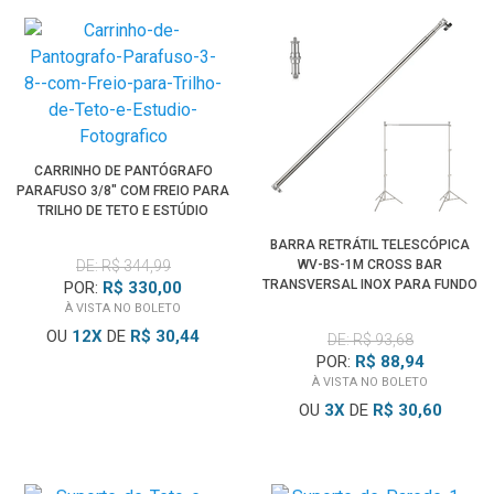
CARRINHO DE PANTÓGRAFO
PARAFUSO 3/8" COM FREIO PARA
TRILHO DE TETO E ESTÚDIO
FOTOGRÁFICO
BARRA RETRÁTIL TELESCÓPICA
DE: R$ 344,99
WV-BS-1M CROSS BAR
TRANSVERSAL INOX PARA FUNDO
POR:
R$ 330,00
INFINITO (1 METRO)
À VISTA NO BOLETO
OU
12
X
DE
R$ 30,44
DE: R$ 93,68
POR:
R$ 88,94
À VISTA NO BOLETO
OU
3
X
DE
R$ 30,60