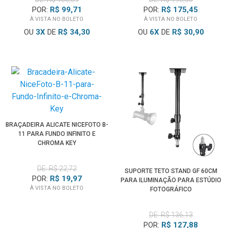
POR:
R$ 99,71
POR:
R$ 175,45
À VISTA NO BOLETO
À VISTA NO BOLETO
OU
3
X
DE
R$ 34,30
OU
6
X
DE
R$ 30,90
BRAÇADEIRA ALICATE NICEFOTO B-
11 PARA FUNDO INFINITO E
CHROMA KEY
DE: R$ 22,72
SUPORTE TETO STAND GF 60CM
POR:
R$ 19,97
PARA ILUMINAÇÃO PARA ESTÚDIO
À VISTA NO BOLETO
FOTOGRÁFICO
DE: R$ 136,13
POR:
R$ 127,88