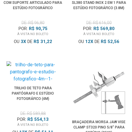
COM SUPORTE ARTICULADO PARA
SL380 STAND INOX 2 EM 1 PARA
ESTÚDIO FOTOGRÁFICO
ESTÚDIO FOTOGRÁFICO (3.8M)
DE: R$ 96,80
DE: R$ 616,00
POR:
R$ 90,75
POR:
R$ 569,80
À VISTA NO BOLETO
À VISTA NO BOLETO
OU
3
X
DE
R$ 31,22
OU
12
X
DE
R$ 52,56
TRILHO DE TETO PARA
PANTÓGRAFO E ESTÚDIO
FOTOGRÁFICO (4M)
DE: R$ 589,88
POR:
R$ 554,13
BRAÇADEIRA MORSA JAW VISE
À VISTA NO BOLETO
CLAMP ST320 PINO 5/8" PARA