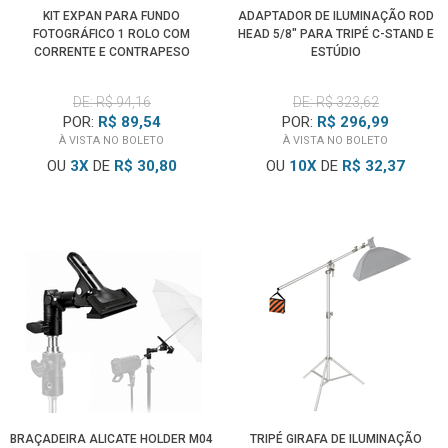
KIT EXPAN PARA FUNDO
ADAPTADOR DE ILUMINAÇÃO ROD
FOTOGRÁFICO 1 ROLO COM
HEAD 5/8" PARA TRIPÉ C-STAND E
CORRENTE E CONTRAPESO
ESTÚDIO
(LARANJA)
DE: R$ 94,16
DE: R$ 323,62
POR:
R$ 89,54
POR:
R$ 296,99
À VISTA NO BOLETO
À VISTA NO BOLETO
OU
3
X
DE
R$ 30,80
OU
10
X
DE
R$ 32,37
BRAÇADEIRA ALICATE HOLDER M04
TRIPÉ GIRAFA DE ILUMINAÇÃO