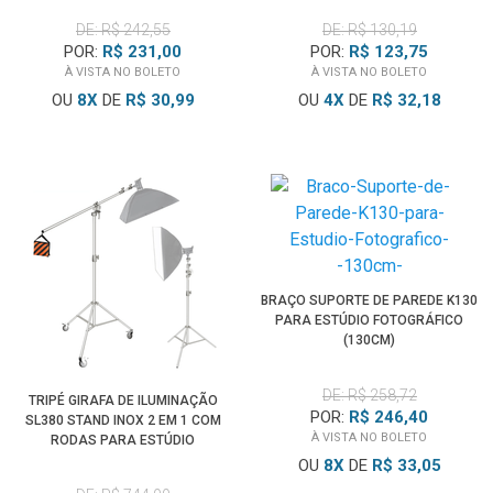
DE: R$ 242,55
DE: R$ 130,19
POR:
R$ 231,00
POR:
R$ 123,75
À VISTA NO BOLETO
À VISTA NO BOLETO
OU
8
X
DE
R$ 30,99
OU
4
X
DE
R$ 32,18
BRAÇO SUPORTE DE PAREDE K130
PARA ESTÚDIO FOTOGRÁFICO
(130CM)
DE: R$ 258,72
TRIPÉ GIRAFA DE ILUMINAÇÃO
POR:
R$ 246,40
SL380 STAND INOX 2 EM 1 COM
À VISTA NO BOLETO
RODAS PARA ESTÚDIO
FOTOGRÁFICO (3.8M)
OU
8
X
DE
R$ 33,05