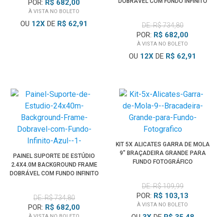
DOBRÁVEL COM FUNDO INFINITO
POR:
R$ 682,00
VERDE CHROMAKEY
À VISTA NO BOLETO
OU
12
X
DE
R$ 62,91
DE: R$ 734,80
POR:
R$ 682,00
À VISTA NO BOLETO
OU
12
X
DE
R$ 62,91
KIT 5X ALICATES GARRA DE MOLA
9" BRAÇADEIRA GRANDE PARA
PAINEL SUPORTE DE ESTÚDIO
FUNDO FOTOGRÁFICO
2.4X4.0M BACKGROUND FRAME
DOBRÁVEL COM FUNDO INFINITO
AZUL
DE: R$ 109,99
POR:
R$ 103,13
DE: R$ 734,80
À VISTA NO BOLETO
POR:
R$ 682,00
À VISTA NO BOLETO