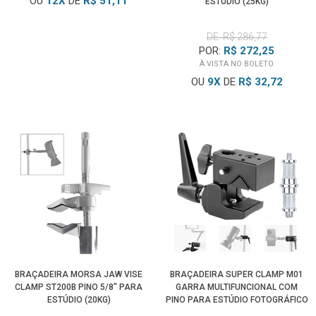
OU
12
X
DE
R$ 51,11
ESTÚDIO (25KG)
DE: R$ 286,77
POR:
R$ 272,25
À VISTA NO BOLETO
OU
9
X
DE
R$ 32,72
BRAÇADEIRA MORSA JAW VISE
BRAÇADEIRA SUPER CLAMP M01
CLAMP ST200B PINO 5/8" PARA
GARRA MULTIFUNCIONAL COM
ESTÚDIO (20KG)
PINO PARA ESTÚDIO FOTOGRÁFICO