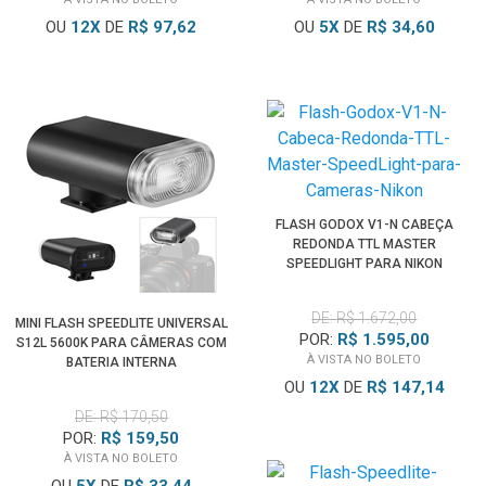
OU
12
X
DE
R$ 97,62
OU
5
X
DE
R$ 34,60
FLASH GODOX V1-N CABEÇA
REDONDA TTL MASTER
SPEEDLIGHT PARA NIKON
DE: R$ 1.672,00
MINI FLASH SPEEDLITE UNIVERSAL
POR:
R$ 1.595,00
S12L 5600K PARA CÂMERAS COM
À VISTA NO BOLETO
BATERIA INTERNA
OU
12
X
DE
R$ 147,14
DE: R$ 170,50
POR:
R$ 159,50
À VISTA NO BOLETO