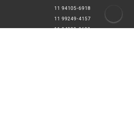
11 94105-6918
11 99249-4157
11 94332-2632
CENTRAL DE ATENDIMENTO
11 3227-2611
11 3227-2893
11 3311-9349
11 3228-2017
11 99287-5676
FORMAS DE PAGAMENTO