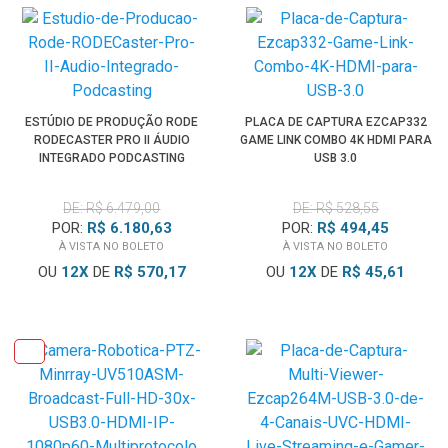
ESTÚDIO DE PRODUÇÃO RODE
PLACA DE CAPTURA EZCAP332
RODECASTER PRO II ÁUDIO
GAME LINK COMBO 4K HDMI PARA
INTEGRADO PODCASTING
USB 3.0
DE: R$ 6.479,00
DE: R$ 528,55
POR:
R$ 6.180,63
POR:
R$ 494,45
À VISTA NO BOLETO
À VISTA NO BOLETO
OU
12
X
DE
R$ 570,17
OU
12
X
DE
R$ 45,61