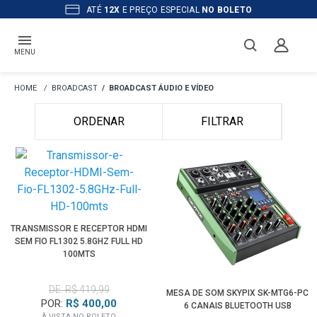
ATÉ
12X
E PREÇO ESPECIAL
NO BOLETO
MENU
BROADCAST
BROADCAST ÁUDIO E VÍDEO
ORDENAR
FILTRAR
TRANSMISSOR E RECEPTOR HDMI
SEM FIO FL1302 5.8GHZ FULL HD
100MTS
DE: R$ 419,99
MESA DE SOM SKYPIX SK-MTG6-PC
POR:
R$ 400,00
6 CANAIS BLUETOOTH USB
À VISTA NO BOLETO