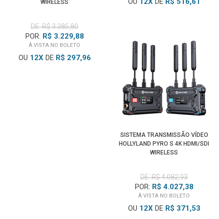
OU
12
X
DE
R$ 516,61
WIRELESS
DE: R$ 3.385,80
POR:
R$ 3.229,88
À VISTA NO BOLETO
OU
12
X
DE
R$ 297,96
SISTEMA TRANSMISSÃO VÍDEO
HOLLYLAND PYRO S 4K HDMI/SDI
WIRELESS
DE: R$ 4.082,93
POR:
R$ 4.027,38
À VISTA NO BOLETO
OU
12
X
DE
R$ 371,53