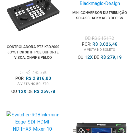
MINI CONVERSOR DISTRIBUIÇÃO
SDI 4K BLACKMAGIC DESIGN
DE: R$ 3.151,72
POR:
R$ 3.026,48
CONTROLADORA PTZ KBD2000
À VISTA NO BOLETO
JOYSTICK 3D IP POE SUPORTE
OU
12
X
DE
R$ 279,19
VISCA, ONVIF E PELCO
DE: R$ 2.956,80
POR:
R$ 2.816,00
À VISTA NO BOLETO
OU
12
X
DE
R$ 259,78