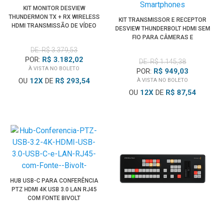
KIT MONITOR DESVIEW
THUNDERMON TX + RX WIRELESS
KIT TRANSMISSOR E RECEPTOR
HDMI TRANSMISSÃO DE VÍDEO
DESVIEW THUNDERBOLT HDMI SEM
FIO PARA CÂMERAS E
SMARTPHONES
DE: R$ 3.379,53
POR:
R$ 3.182,02
DE: R$ 1.145,38
À VISTA NO BOLETO
POR:
R$ 949,03
OU
12
X
DE
R$ 293,54
À VISTA NO BOLETO
OU
12
X
DE
R$ 87,54
HUB USB-C PARA CONFERÊNCIA
PTZ HDMI 4K USB 3.0 LAN RJ45
COM FONTE BIVOLT