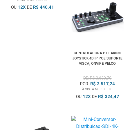
OU
12
X
DE
R$ 440,41
CONTROLADORA PTZ AK030
JOYSTICK 4D IP POE SUPORTE
VISCA, ONVIF E PELCO
DE: R$ 3.630,70
POR:
R$ 3.517,24
À VISTA NO BOLETO
OU
12
X
DE
R$ 324,47