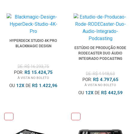
HYPERDECK STUDIO 4K PRO
BLACKMAGIC DESIGN
ESTÚDIO DE PRODUÇÃO RODE
RODECASTER DUO ÁUDIO
INTEGRADO PODCASTING
DE: R$ 16.293,75
POR:
R$ 15.424,75
DE: R$ 4.948,63
À VISTA NO BOLETO
POR:
R$ 4.797,65
OU
12
X
DE
R$ 1.422,96
À VISTA NO BOLETO
OU
12
X
DE
R$ 442,59