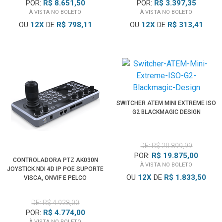
POR:
R$ 8.651,50
POR:
R$ 3.397,35
À VISTA NO BOLETO
À VISTA NO BOLETO
OU
12
X
DE
R$ 798,11
OU
12
X
DE
R$ 313,41
SWITCHER ATEM MINI EXTREME ISO
G2 BLACKMAGIC DESIGN
DE: R$ 20.899,99
POR:
R$ 19.875,00
CONTROLADORA PTZ AK030N
À VISTA NO BOLETO
JOYSTICK NDI 4D IP POE SUPORTE
OU
12
X
DE
R$ 1.833,50
VISCA, ONVIF E PELCO
DE: R$ 4.928,00
POR:
R$ 4.774,00
À VISTA NO BOLETO