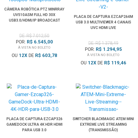
CÂMERA ROBÓTICA PTZ MINRRAY
UV510ASM FULL HD 30X
PLACA DE CAPTURA EZCAP264M
USB3.0/HDMI/IP BROADCAST
USB 3.0 MULTIVIEWER 4 CANAIS
MULTIPROTOCOLO
UVC HDMI LIVE
DE: R$ 7.012,50
POR:
R$ 6.545,00
DE: R$ 1.378,49
À VISTA NO BOLETO
POR:
R$ 1.294,95
OU
12
X
DE
R$ 603,78
À VISTA NO BOLETO
OU
12
X
DE
R$ 119,46
PLACA DE CAPTURA EZCAP326
SWITCHER BLACKMAGIC ATEM MINI
GAMEDOCK ULTRA 4K HDR HDMI
EXTREME LIVE STREAMING
PARA USB 3.0
(TRANSMISSÃO)