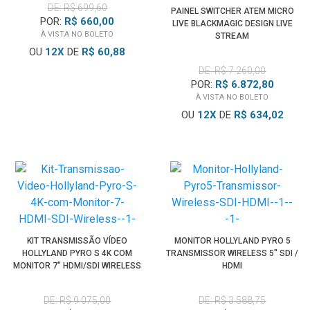
DE: R$ 699,60
PAINEL SWITCHER ATEM MICRO
POR:
R$ 660,00
LIVE BLACKMAGIC DESIGN LIVE
À VISTA NO BOLETO
STREAM
OU
12
X
DE
R$ 60,88
DE: R$ 7.260,00
POR:
R$ 6.872,80
À VISTA NO BOLETO
OU
12
X
DE
R$ 634,02
KIT TRANSMISSÃO VÍDEO
MONITOR HOLLYLAND PYRO 5
HOLLYLAND PYRO S 4K COM
TRANSMISSOR WIRELESS 5" SDI /
MONITOR 7" HDMI/SDI WIRELESS
HDMI
DE: R$ 9.075,00
DE: R$ 3.588,75