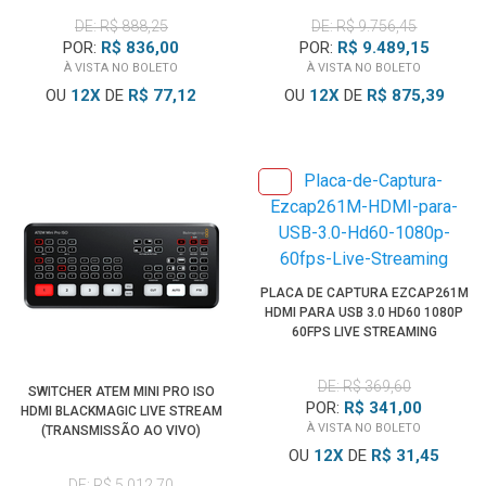
DE: R$ 888,25
DE: R$ 9.756,45
POR:
R$ 836,00
POR:
R$ 9.489,15
À VISTA NO BOLETO
À VISTA NO BOLETO
OU
12
X
DE
R$ 77,12
OU
12
X
DE
R$ 875,39
PLACA DE CAPTURA EZCAP261M
HDMI PARA USB 3.0 HD60 1080P
60FPS LIVE STREAMING
DE: R$ 369,60
SWITCHER ATEM MINI PRO ISO
POR:
R$ 341,00
HDMI BLACKMAGIC LIVE STREAM
À VISTA NO BOLETO
(TRANSMISSÃO AO VIVO)
OU
12
X
DE
R$ 31,45
DE: R$ 5.012,70