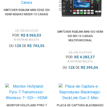
SWITCHER RGBLINK MINI-EDGE SDI
HDMI NDI|HX3 MIXER 10 CANAIS
DE: R$ 8.549,99
SWITCHER RGBLINK MINI-ISO HDMI
POR:
R$ 8.060,03
SDI NDI 10 CANAIS
À VISTA NO BOLETO
MULTIFUNCIONAL
OU
12
X
DE
R$ 743,55
DE: R$ 4.549,99
POR:
R$ 4.282,27
À VISTA NO BOLETO
OU
12
X
DE
R$ 395,04
MONITOR HOLLYLAND PYRO 7
PLACA DE CAPTURA BLACKMAGIC