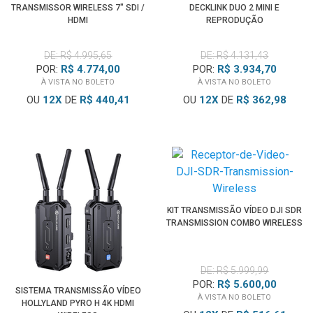
TRANSMISSOR WIRELESS 7" SDI /
DECKLINK DUO 2 MINI E
HDMI
REPRODUÇÃO
DE: R$ 4.995,65
DE: R$ 4.131,43
POR:
R$ 4.774,00
POR:
R$ 3.934,70
À VISTA NO BOLETO
À VISTA NO BOLETO
OU
12
X
DE
R$ 440,41
OU
12
X
DE
R$ 362,98
KIT TRANSMISSÃO VÍDEO DJI SDR
TRANSMISSION COMBO WIRELESS
DE: R$ 5.999,99
POR:
R$ 5.600,00
SISTEMA TRANSMISSÃO VÍDEO
À VISTA NO BOLETO
HOLLYLAND PYRO H 4K HDMI