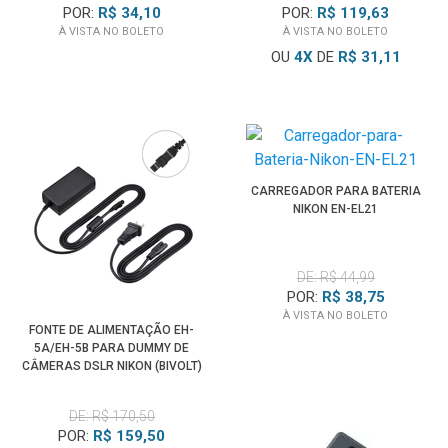
POR:
R$ 34,10
POR:
R$ 119,63
À VISTA NO BOLETO
À VISTA NO BOLETO
OU
4
X
DE
R$ 31,11
CARREGADOR PARA BATERIA
NIKON EN-EL21
DE: R$ 44,99
POR:
R$ 38,75
À VISTA NO BOLETO
FONTE DE ALIMENTAÇÃO EH-
5A/EH-5B PARA DUMMY DE
CÂMERAS DSLR NIKON (BIVOLT)
DE: R$ 170,50
POR:
R$ 159,50