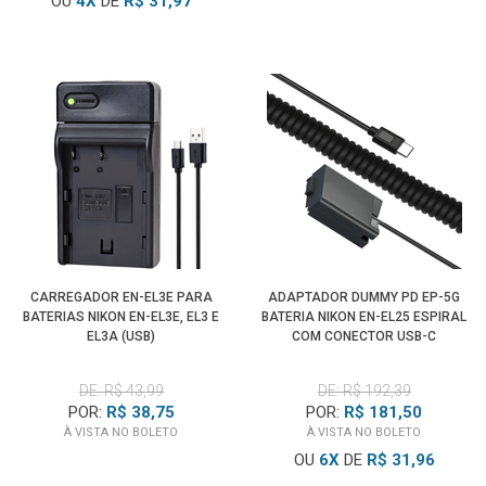
OU
4
X
DE
R$ 31,97
CARREGADOR EN-EL3E PARA
ADAPTADOR DUMMY PD EP-5G
BATERIAS NIKON EN-EL3E, EL3 E
BATERIA NIKON EN-EL25 ESPIRAL
EL3A (USB)
COM CONECTOR USB-C
DE: R$ 43,99
DE: R$ 192,39
POR:
R$ 38,75
POR:
R$ 181,50
À VISTA NO BOLETO
À VISTA NO BOLETO
OU
6
X
DE
R$ 31,96