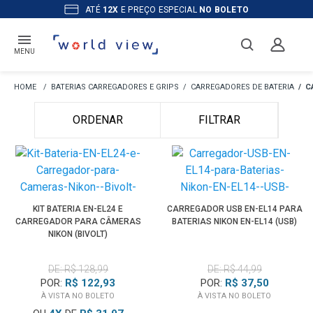
OS PRODUTOS A
PRONTA ENTREGA
MENU
BATERIAS CARREGADORES E GRIPS
CARREGADORES DE BATERIA
C
ORDENAR
FILTRAR
KIT BATERIA EN-EL24 E
CARREGADOR USB EN-EL14 PARA
CARREGADOR PARA CÂMERAS
BATERIAS NIKON EN-EL14 (USB)
NIKON (BIVOLT)
DE: R$ 128,99
DE: R$ 44,99
POR:
R$ 122,93
POR:
R$ 37,50
À VISTA NO BOLETO
À VISTA NO BOLETO