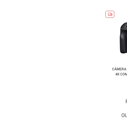
CÂMERA 
4K COM
O