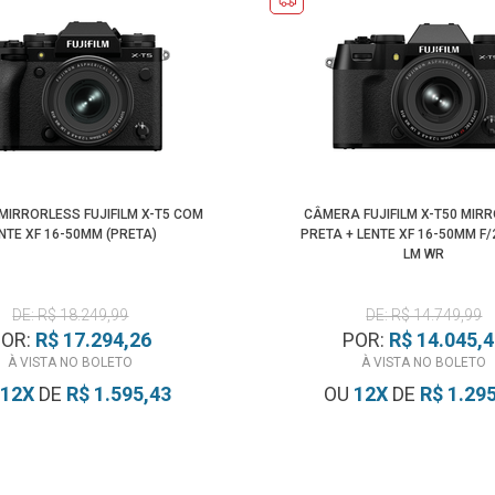
IRRORLESS FUJIFILM X-T5 COM
CÂMERA FUJIFILM X-T50 MIR
NTE XF 16-50MM (PRETA)
PRETA + LENTE XF 16-50MM F/2
LM WR
DE: R$ 18.249,99
DE: R$ 14.749,99
POR:
R$ 17.294,26
POR:
R$ 14.045,
À VISTA NO BOLETO
À VISTA NO BOLETO
12
X
DE
R$ 1.595,43
OU
12
X
DE
R$ 1.29