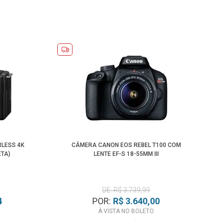
LESS 4K
CÂMERA CANON EOS REBEL T100 COM
ETA)
LENTE EF-S 18-55MM III
DE: R$ 3.739,99
4
POR:
R$ 3.640,00
À VISTA NO BOLETO