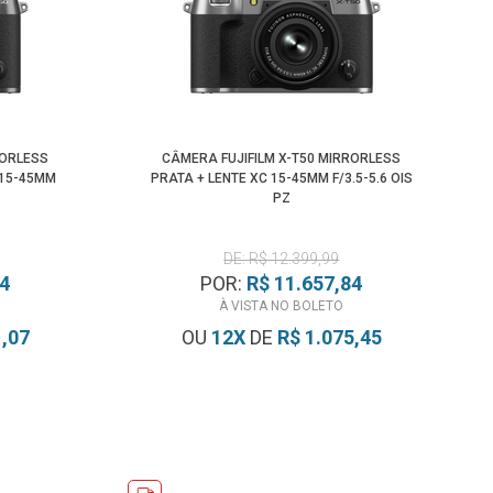
RORLESS
CÂMERA FUJIFILM X-T50 MIRRORLESS
 15-45MM
PRATA + LENTE XC 15-45MM F/3.5-5.6 OIS
PZ
DE: R$ 12.399,99
14
POR:
R$ 11.657,84
À VISTA NO BOLETO
1,07
OU
12
X
DE
R$ 1.075,45