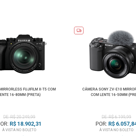
IRRORLESS FUJIFILM X-T5 COM
CÂMERA SONY ZV-E10 MIRROR
LENTE 16-80MM (PRETA)
COM LENTE 16-50MM (PR
DE: R$ 20.249,99
DE: R$ 6.199,99
POR:
R$ 18.902,31
POR:
R$ 6.057,8
À VISTA NO BOLETO
À VISTA NO BOLETO