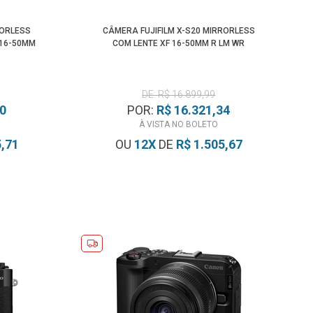
RORLESS
CÂMERA FUJIFILM X-S20 MIRRORLESS
 16-50MM
COM LENTE XF 16-50MM R LM WR
DE: R$ 16.899,99
40
POR:
R$ 16.321,34
À VISTA NO BOLETO
5,71
OU
12
X
DE
R$ 1.505,67