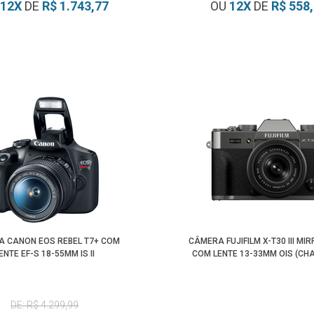
12
X
DE
R$ 1.743,77
OU
12
X
DE
R$ 558
 CANON EOS REBEL T7+ COM
CÂMERA FUJIFILM X-T30 III MI
ENTE EF-S 18-55MM IS II
COM LENTE 13-33MM OIS (CH
DE: R$ 4.299,99