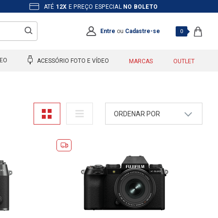
ATÉ
12X
E PREÇO ESPECIAL
NO BOLETO
Entre
ou
Cadastre-se
0
DEO
ACESSÓRIO FOTO E VÍDEO
MARCAS
OUTLET
ORDENAR POR
A - Z
Z - A
Mais Vendidos
Maior Preço
Menor Preço