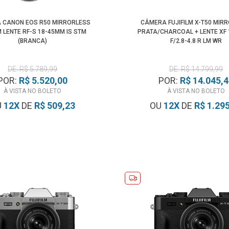
 CANON EOS R50 MIRRORLESS
CÂMERA FUJIFILM X-T50 MIR
 LENTE RF-S 18-45MM IS STM
PRATA/CHARCOAL + LENTE XF
(BRANCA)
F/2.8-4.8 R LM WR
DE: R$ 5.789,99
DE: R$ 14.799,99
POR:
R$ 5.520,00
POR:
R$ 14.045,
À VISTA NO BOLETO
À VISTA NO BOLETO
U
12
X
DE
R$ 509,23
OU
12
X
DE
R$ 1.29