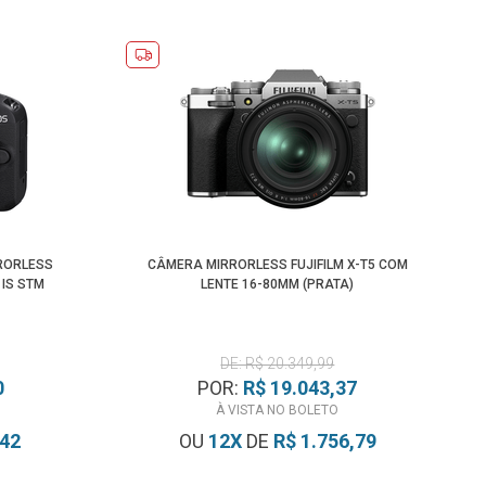
RORLESS
CÂMERA MIRRORLESS FUJIFILM X-T5 COM
 IS STM
LENTE 16-80MM (PRATA)
DE: R$ 20.349,99
0
POR:
R$ 19.043,37
À VISTA NO BOLETO
,42
OU
12
X
DE
R$ 1.756,79