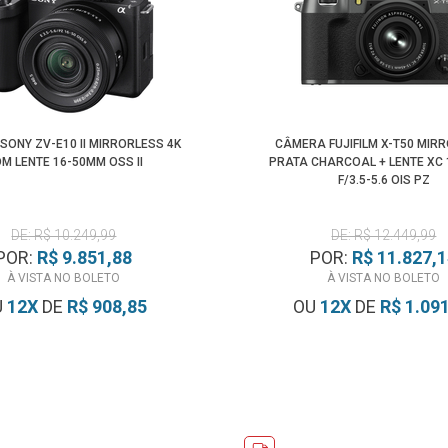
SONY ZV-E10 II MIRRORLESS 4K
CÂMERA FUJIFILM X-T50 MIR
M LENTE 16-50MM OSS II
PRATA CHARCOAL + LENTE XC
F/3.5-5.6 OIS PZ
DE: R$ 10.249,99
DE: R$ 12.449,99
POR:
R$ 9.851,88
POR:
R$ 11.827,
À VISTA NO BOLETO
À VISTA NO BOLETO
U
12
X
DE
R$ 908,85
OU
12
X
DE
R$ 1.09