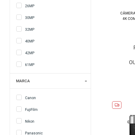
26MP
CÂMERA
30MP
4K COM
32MP
40MP
42MP
O
61MP
MARCA
Canon
FujiFilm
Nikon
Panasonic