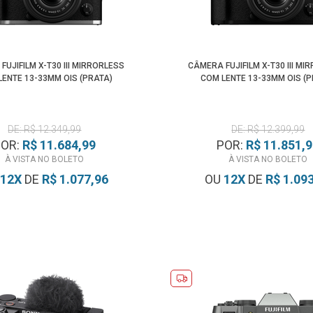
FUJIFILM X-T30 III MIRRORLESS
CÂMERA FUJIFILM X-T30 III MI
LENTE 13-33MM OIS (PRATA)
COM LENTE 13-33MM OIS (P
DE: R$ 12.349,99
DE: R$ 12.399,99
POR:
R$ 11.684,99
POR:
R$ 11.851,
À VISTA NO BOLETO
À VISTA NO BOLETO
12
X
DE
R$ 1.077,96
OU
12
X
DE
R$ 1.09