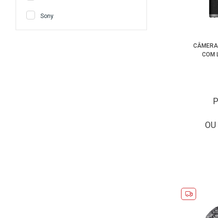
Sony
CÂMERA 
COM 
OU