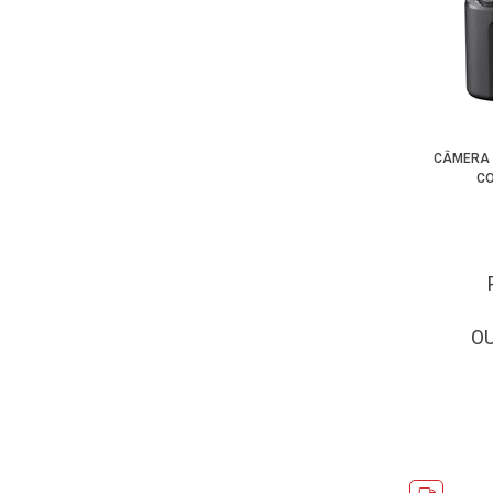
CÂMERA 
CO
O