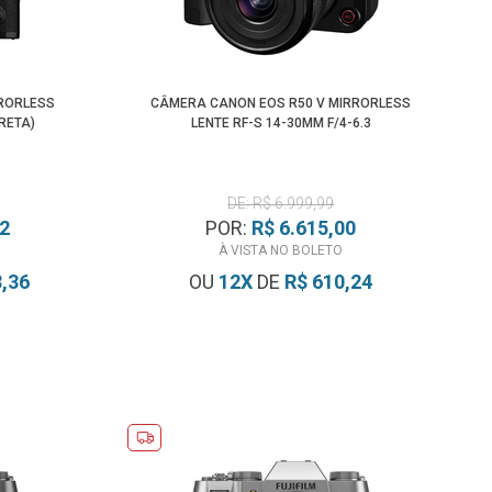
RRORLESS
CÂMERA CANON EOS R50 V MIRRORLESS
RETA)
LENTE RF-S 14-30MM F/4-6.3
DE: R$ 6.999,99
92
POR:
R$ 6.615,00
À VISTA NO BOLETO
3,36
OU
12
X
DE
R$ 610,24