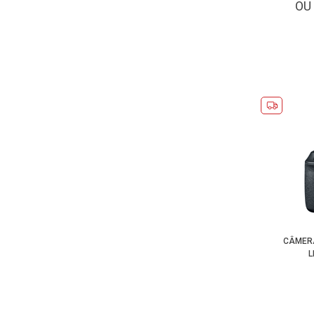
OU
CÂMERA
L