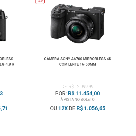
RORLESS
CÂMERA SONY A6700 MIRRORLESS 4K
.8-4.8 R
COM LENTE 16-50MM
DE: R$ 12.099,99
43
POR:
R$ 11.454,00
À VISTA NO BOLETO
5,71
OU
12
X
DE
R$ 1.056,65