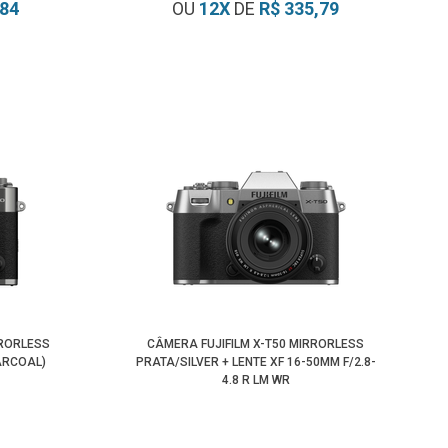
,84
OU
12
X
DE
R$ 335,79
RRORLESS
CÂMERA FUJIFILM X-T50 MIRRORLESS
ARCOAL)
PRATA/SILVER + LENTE XF 16-50MM F/2.8-
4.8 R LM WR