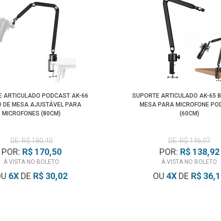
 ARTICULADO PODCAST AK-66
SUPORTE ARTICULADO AK-65 
 DE MESA AJUSTÁVEL PARA
MESA PARA MICROFONE PO
MICROFONES (80CM)
(60CM)
DE: R$ 180,40
DE: R$ 146,07
POR:
R$ 170,50
POR:
R$ 138,92
À VISTA NO BOLETO
À VISTA NO BOLETO
OU
6
X
DE
R$ 30,02
OU
4
X
DE
R$ 36,