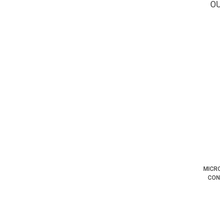
O
MICR
CON