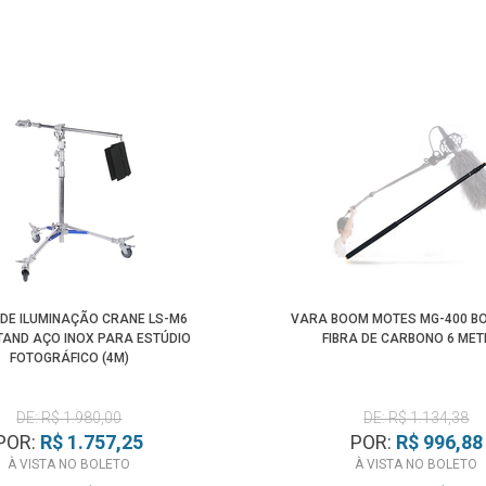
 DE ILUMINAÇÃO CRANE LS-M6
VARA BOOM MOTES MG-400 B
TAND AÇO INOX PARA ESTÚDIO
FIBRA DE CARBONO 6 ME
FOTOGRÁFICO (4M)
DE: R$ 1.980,00
DE: R$ 1.134,38
POR:
R$ 1.757,25
POR:
R$ 996,88
À VISTA NO BOLETO
À VISTA NO BOLETO