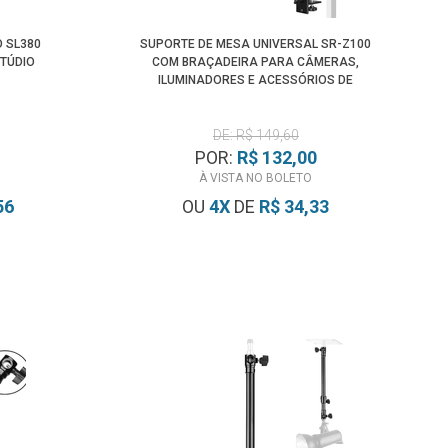
O SL380
SUPORTE DE MESA UNIVERSAL SR-Z100
STÚDIO
COM BRAÇADEIRA PARA CÂMERAS,
ILUMINADORES E ACESSÓRIOS DE
ESTÚDIO
DE: R$ 149,60
POR:
R$ 132,00
À VISTA NO BOLETO
56
OU
4
X
DE
R$ 34,33