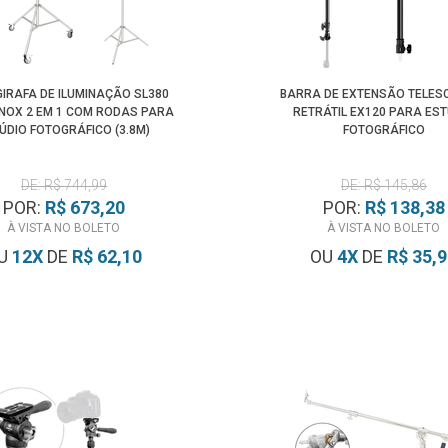
GIRAFA DE ILUMINAÇÃO SL380
BARRA DE EXTENSÃO TELES
INOX 2 EM 1 COM RODAS PARA
RETRÁTIL EX120 PARA EST
ÚDIO FOTOGRÁFICO (3.8M)
FOTOGRÁFICO
DE: R$ 744,99
DE: R$ 145,86
POR:
R$ 673,20
POR:
R$ 138,38
À VISTA NO BOLETO
À VISTA NO BOLETO
U
12
X
DE
R$ 62,10
OU
4
X
DE
R$ 35,