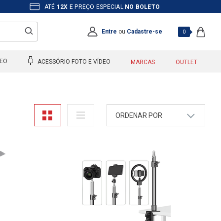
ATÉ
12X
E PREÇO ESPECIAL
NO BOLETO
Entre
ou
Cadastre-se
0
DEO
ACESSÓRIO FOTO E VÍDEO
MARCAS
OUTLET
ORDENAR POR
A - Z
Z - A
Mais Vendidos
Maior Preço
Menor Preço