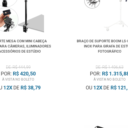
TE MESA COM MINI CABEÇA
BRAÇO DE SUPORTE BOOM LS
PARA CÂMERAS, ILUMINADORES
INOX PARA GIRAFA DE EST
ACESSÓRIOS DE ESTÚDIO
FOTOGRÁFICO
DE: R$ 444,99
DE: R$ 1.406,63
POR:
R$ 420,50
POR:
R$ 1.315,8
À VISTA NO BOLETO
À VISTA NO BOLETO
U
12
X
DE
R$ 38,79
OU
12
X
DE
R$ 121