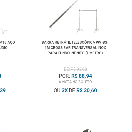
-M16 AÇO
BARRA RETRÁTIL TELESCÓPICA WV-BS-
ÚDIO
1M CROSS BAR TRANSVERSAL INOX
PARA FUNDO INFINITO (1 METRO)
DE: R$ 93,68
8
POR:
R$ 88,94
À VISTA NO BOLETO
,39
OU
3
X
DE
R$ 30,60