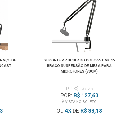
BRAÇO DE
SUPORTE ARTICULADO PODCAST AK-45
DCAST
BRAÇO SUSPENSÃO DE MESA PARA
MICROFONES (70CM)
DE: R$ 137,28
POR:
R$ 127,60
À VISTA NO BOLETO
13
OU
4
X
DE
R$ 33,18