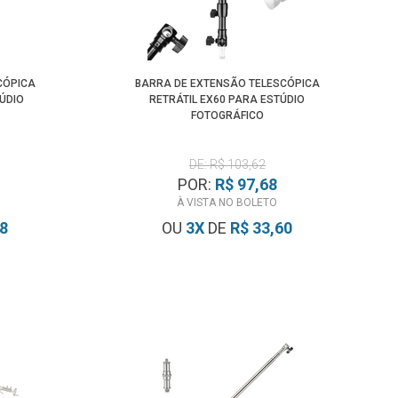
CÓPICA
BARRA DE EXTENSÃO TELESCÓPICA
ÚDIO
RETRÁTIL EX60 PARA ESTÚDIO
FOTOGRÁFICO
DE: R$ 103,62
POR:
R$ 97,68
À VISTA NO BOLETO
98
OU
3
X
DE
R$ 33,60