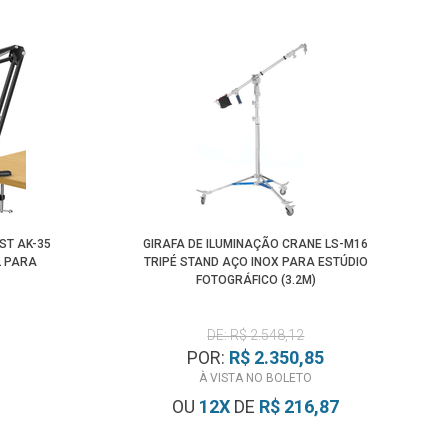
ST AK-35
GIRAFA DE ILUMINAÇÃO CRANE LS-M16
L PARA
TRIPÉ STAND AÇO INOX PARA ESTÚDIO
FOTOGRÁFICO (3.2M)
DE: R$ 2.548,12
POR:
R$ 2.350,85
À VISTA NO BOLETO
OU
12
X
DE
R$ 216,87