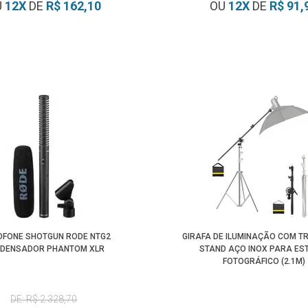
U
12
X
DE
R$ 162,10
OU
12
X
DE
R$ 91,
OFONE SHOTGUN RODE NTG2
GIRAFA DE ILUMINAÇÃO COM TR
DENSADOR PHANTOM XLR
STAND AÇO INOX PARA ES
FOTOGRÁFICO (2.1M)
DE: R$ 2.328,70