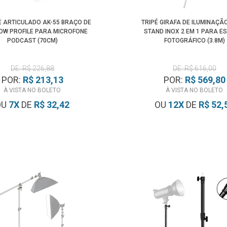
 ARTICULADO AK-55 BRAÇO DE
TRIPÉ GIRAFA DE ILUMINAÇÃ
OW PROFILE PARA MICROFONE
STAND INOX 2 EM 1 PARA E
PODCAST (70CM)
FOTOGRÁFICO (3.8M)
DE: R$ 226,88
DE: R$ 616,00
POR:
R$ 213,13
POR:
R$ 569,80
À VISTA NO BOLETO
À VISTA NO BOLETO
OU
7
X
DE
R$ 32,42
OU
12
X
DE
R$ 52,