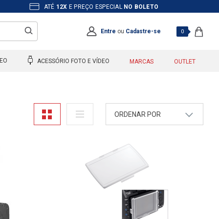
ATÉ
12X
E PREÇO ESPECIAL
NO BOLETO
Entre
ou
Cadastre-se
0
DEO
ACESSÓRIO FOTO E VÍDEO
MARCAS
OUTLET
ORDENAR POR
A - Z
Z - A
Mais Vendidos
Maior Preço
Menor Preço