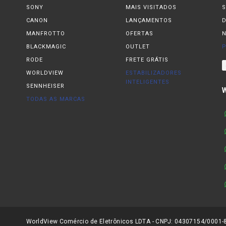
SONY
MAIS VISITADOS
S
CANON
LANÇAMENTOS
MANFROTTO
OFERTAS
N
BLACKMAGIC
OUTLET
P
RODE
FRETE GRÁTIS
WORLDVIEW
ESTABILIZADORES
INTELIGENTES
SENNHEISER
TODAS AS MARCAS
WorldView Comércio de Eletrônicos LDTA - CNPJ: 04307154/0001-81