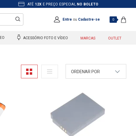
ATÉ
12X
E PREÇO ESPECIAL
NO BOLETO
Entre
ou
Cadastre-se
0
DEO
ACESSÓRIO FOTO E VÍDEO
MARCAS
OUTLET
ORDENAR POR
A - Z
Z - A
Mais Vendidos
Maior Preço
Menor Preço