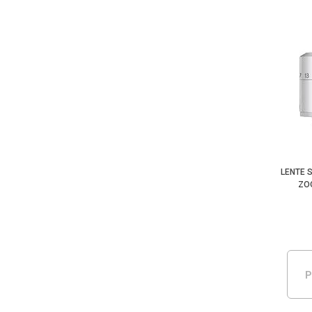
LENTE 
ZO
P