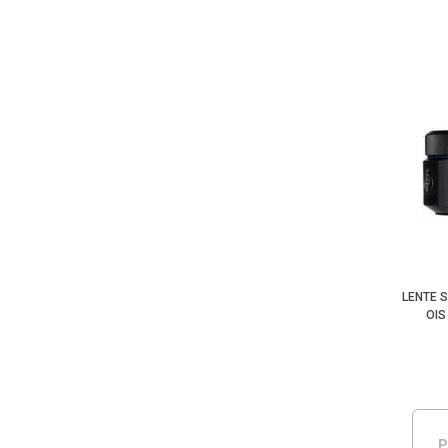
LENTE 
OIS
P