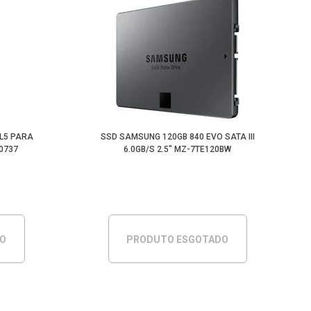
L5 PARA
SSD SAMSUNG 120GB 840 EVO SATA III
-0737
6.0GB/S 2.5" MZ-7TE120BW
DO
PRODUTO ESGOTADO