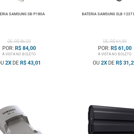
ERIA SAMSUNG SB-P180A
BATERIA SAMSUNG SLB-1237 
DE: R$ 86,00
DE: R$ 64,99
POR:
R$ 84,00
POR:
R$ 61,00
À VISTA NO BOLETO
À VISTA NO BOLETO
OU
2
X
DE
R$ 43,01
OU
2
X
DE
R$ 31,