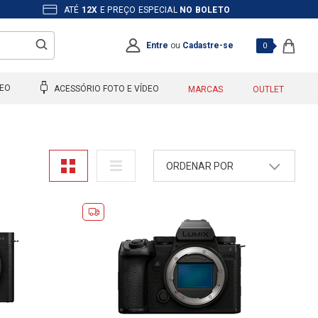
ATÉ
12X
E PREÇO ESPECIAL
NO BOLETO
Entre
ou
Cadastre-se
0
DEO
ACESSÓRIO FOTO E VÍDEO
MARCAS
OUTLET
ORDENAR POR
A - Z
Z - A
Mais Vendidos
Maior Preço
Menor Preço