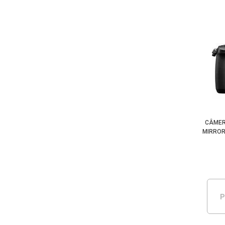
CÂMER
MIRROR
P