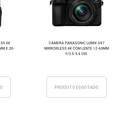
S5 IIX
CÂMERA PANASONIC LUMIX G97
MM E 20-
MIRRORLESS 4K COM LENTE 12-60MM
F/3.5-5.6 OIS
DO
PRODUTO ESGOTADO