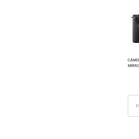
CÂMER
MIRR
P