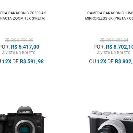
ERA PANASONIC ZS300 4K
CÂMERA PANASONIC LUMI
PACTA ZOOM 15X (PRETA)
MIRRORLESS 6K (PRETA / C
DE: R$ 6.799,99
DE: R$ 9.282,24
POR:
R$ 6.417,00
POR:
R$ 8.702,1
À VISTA NO BOLETO
À VISTA NO BOLETO
U
12
X
DE
R$ 591,98
OU
12
X
DE
R$ 802