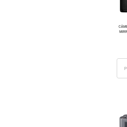
CÂME
MIR
P