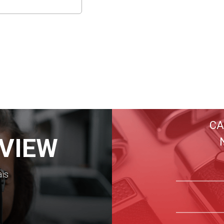
CA
VIEW
ais