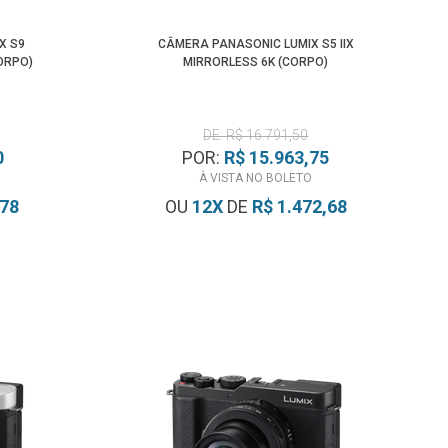
X S9
CÂMERA PANASONIC LUMIX S5 IIX
ORPO)
MIRRORLESS 6K (CORPO)
DE: R$ 16.791,50
0
POR:
R$ 15.963,75
À VISTA NO BOLETO
,78
OU
12
X
DE
R$ 1.472,68