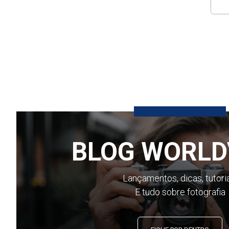
BLOG WORLD
Lançamentos, dicas, tutori
E tudo sobre fotografia