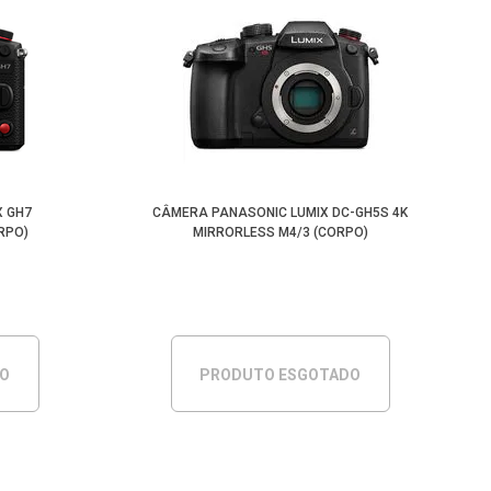
X GH7
CÂMERA PANASONIC LUMIX DC-GH5S 4K
RPO)
MIRRORLESS M4/3 (CORPO)
DO
PRODUTO ESGOTADO