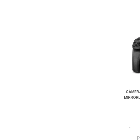
CÂMERA
MIRRORL
P