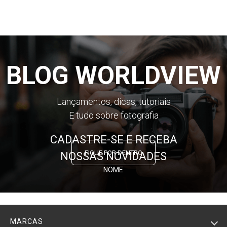
BLOG WORLDVIEW
Lançamentos, dicas, tutoriais
E tudo sobre fotografia
CADASTRE-SE E RECEBA
FIQUE POR DENTRO
NOSSAS NOVIDADES
NOME
E-MAIL
MARCAS