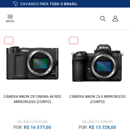
ATÉ
12X
E PREÇO ESPECIAL
NO BOLETO
MENU
CÂMERA NIKON ZR CINEMA 6K RED
CÂMERA NIKON Z6 II MIRRORLESS
MIRRORLESS (CORPO)
(CORPO)
DE: R$ 17.520,80
DE: R$ 14.499,99
POR:
R$ 16.577,00
POR:
R$ 13.728,00