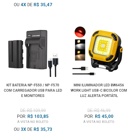
OU
4
X
DE
R$ 35,47
KIT BATERIA NP-F550 / NP-F570
MINI ILUMINADOR LED BW6456
COM CARREGADOR USB PARA LED
WORK LIGHT USB-C BICOLOR COM
E MONITORES
LUZ ALERTA PORTÁTIL
DE: R$ 109,99
DE: R$ 46,99
POR:
R$ 103,85
POR:
R$ 45,00
À VISTA NO BOLETO
À VISTA NO BOLETO
OU
3
X
DE
R$ 35,73