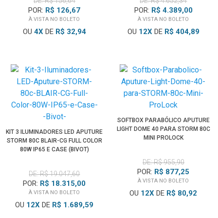
DE: R$ 156,64
DE: R$ 4.652,34
POR:
R$ 126,67
POR:
R$ 4.389,00
À VISTA NO BOLETO
À VISTA NO BOLETO
OU
4
X
DE
R$ 32,94
OU
12
X
DE
R$ 404,89
SOFTBOX PARABÓLICO APUTURE
LIGHT DOME 40 PARA STORM 80C
KIT 3 ILUMINADORES LED APUTURE
MINI PROLOCK
STORM 80C BLAIR-CG FULL COLOR
80W IP65 E CASE (BIVOT)
DE: R$ 955,90
POR:
R$ 877,25
DE: R$ 19.047,60
À VISTA NO BOLETO
POR:
R$ 18.315,00
OU
12
X
DE
R$ 80,92
À VISTA NO BOLETO
OU
12
X
DE
R$ 1.689,59