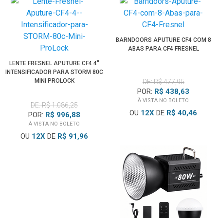
BARNDOORS APUTURE CF4 COM 8
ABAS PARA CF4 FRESNEL
LENTE FRESNEL APUTURE CF4 4"
INTENSIFICADOR PARA STORM 80C
MINI PROLOCK
DE: R$ 477,95
POR:
R$ 438,63
À VISTA NO BOLETO
DE: R$ 1.086,25
OU
12
X
DE
R$ 40,46
POR:
R$ 996,88
À VISTA NO BOLETO
OU
12
X
DE
R$ 91,96