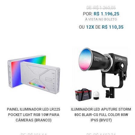
DE: R$ 1.260,05
POR:
R$ 1.196,25
À VISTA NO BOLETO
OU
12
X
DE
R$ 110,35
PAINEL ILUMINADOR LED LR225
ILUMINADOR LED APUTURE STORM
POCKET LIGHT RGB 10W PARA
80C BLAIR-CG FULL COLOR 80W
CÂMERAS (BRANCO)
IP65 (BIVOT)