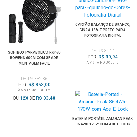
CARTÃO BALANÇO DE BRANCO,
CINZA 18% E PRETO PARA
FOTOGRAFIA DIGITAL
DE: R$ 34,14
SOFTBOX PARABÓLICO RKP60
POR:
R$ 30,94
BOWENS 60CM COM GRADE
À VISTA NO BOLETO
MONTAGEM FÁCIL
DE: R$ 382,36
POR:
R$ 363,00
À VISTA NO BOLETO
OU
12
X
DE
R$ 33,48
BATERIA PORTÁTIL AMARAN PEAK
86.4WH 170W COM ACE E-LOCK