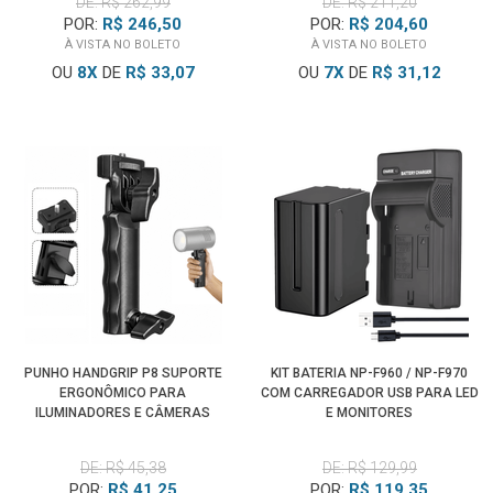
DE: R$ 262,99
DE: R$ 211,20
POR:
R$ 246,50
POR:
R$ 204,60
À VISTA NO BOLETO
À VISTA NO BOLETO
OU
8
X
DE
R$ 33,07
OU
7
X
DE
R$ 31,12
PUNHO HANDGRIP P8 SUPORTE
KIT BATERIA NP-F960 / NP-F970
ERGONÔMICO PARA
COM CARREGADOR USB PARA LED
ILUMINADORES E CÂMERAS
E MONITORES
DE: R$ 45,38
DE: R$ 129,99
POR:
R$ 41,25
POR:
R$ 119,35