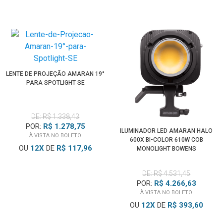
LENTE DE PROJEÇÃO AMARAN 19°
PARA SPOTLIGHT SE
DE: R$ 1.338,43
POR:
R$ 1.278,75
ILUMINADOR LED AMARAN HALO
À VISTA NO BOLETO
600X BI-COLOR 610W COB
OU
12
X
DE
R$ 117,96
MONOLIGHT BOWENS
DE: R$ 4.531,45
POR:
R$ 4.266,63
À VISTA NO BOLETO
OU
12
X
DE
R$ 393,60