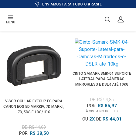
ATÉ
12X
E PREÇO ESPECIAL
NO BOLETO
MENU
CINTO SAMARK SMK-04 SUPORTE
LATERAL PARA CÂMERAS
MIRRORLESS E DSLR ATÉ 10KG
DE: R$ 94,86
VISOR OCULAR EYECUP EG PARA
POR:
R$ 85,97
CANON EOS 5D MARKIV, 7D MARKII,
À VISTA NO BOLETO
7D, 5DS E 1DS/1DX
OU
2
X
DE
R$ 44,01
DE: R$ 44,00
POR:
R$ 38,50