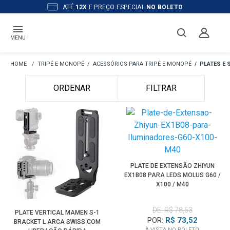
ATÉ
12X
E PREÇO ESPECIAL
NO BOLETO
MENU
TRIPÉ E MONOPÉ
ACESSÓRIOS PARA TRIPÉ E MONOPÉ
PLATES E 
ORDENAR
FILTRAR
PLATE DE EXTENSÃO ZHIYUN
EX1B08 PARA LEDS MOLUS G60 /
X100 / M40
DE: R$ 78,53
PLATE VERTICAL MAMEN S-1
POR:
R$ 73,52
BRACKET L ARCA SWISS COM
À VISTA NO BOLETO