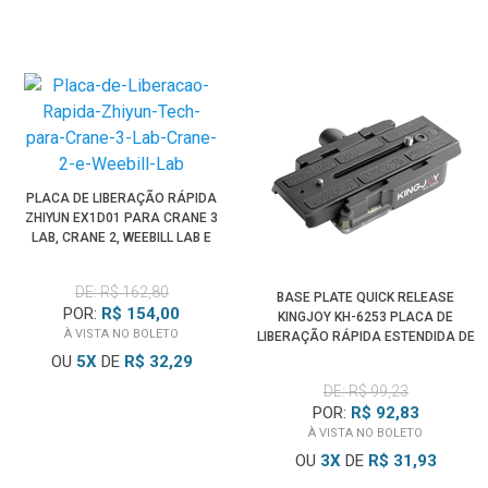
PLACA DE LIBERAÇÃO RÁPIDA
ZHIYUN EX1D01 PARA CRANE 3
LAB, CRANE 2, WEEBILL LAB E
WEEBILL-S
DE: R$ 162,80
BASE PLATE QUICK RELEASE
POR:
R$ 154,00
KINGJOY KH-6253 PLACA DE
À VISTA NO BOLETO
LIBERAÇÃO RÁPIDA ESTENDIDA DE
2 ESTÁGIOS
OU
5
X
DE
R$ 32,29
DE: R$ 99,23
POR:
R$ 92,83
À VISTA NO BOLETO
OU
3
X
DE
R$ 31,93