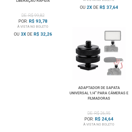
LIBERAÇÃO RÁPIDA
OU
2
X
DE
R$ 37,64
DE: R$ 99,82
POR:
R$ 93,78
À VISTA NO BOLETO
OU
3
X
DE
R$ 32,26
ADAPTADOR DE SAPATA
UNIVERSAL 1/4" PARA CÂMERAS E
FILMADORAS
DE: R$ 26,95
POR:
R$ 24,64
À VISTA NO BOLETO