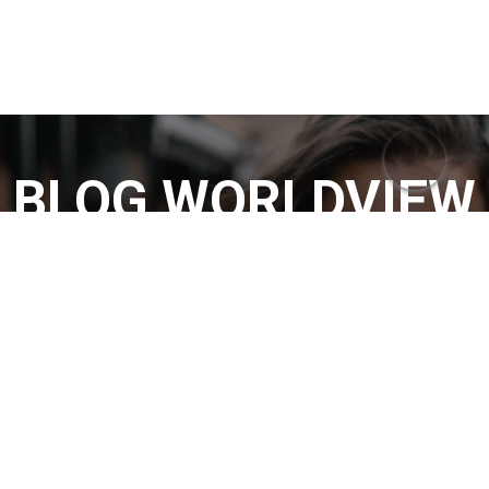
BLOG WORLDVIEW
Lançamentos, dicas, tutoriais
E tudo sobre fotografia
FIQUE POR DENTRO
CADASTRE-SE E RECEBA