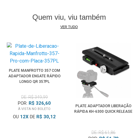
Quem viu, viu também
VER TUDO
PLATE MANFROTTO 357 COM
ADAPTADOR ENGATE RÁPIDO
LONGO QR 357PL
DE: R$ 349,99
POR:
R$ 326,60
PLATE ADAPTADOR LIBERAÇÃO
À VISTA NO BOLETO
RÁPIDA KH-6300 QUICK RELEASE
OU
12
X
DE
R$ 30,12
DE: R$ 61,86