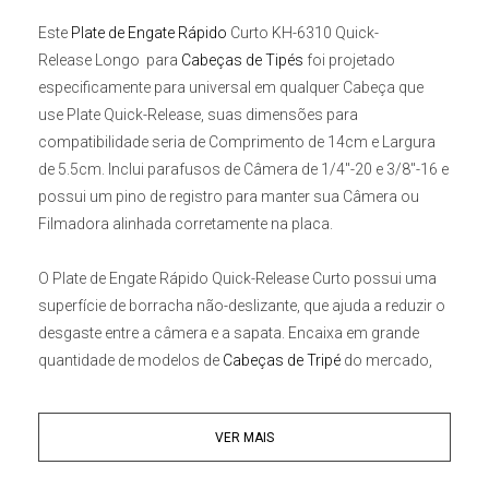
Este
Plate de Engate Rápido
Curto KH-6310 Quick-
Release
Longo para
Cabeças de Tipés
foi projetado
especificamente para universal em qualquer Cabeça que
use Plate Quick-Release, suas dimensões para
compatibilidade seria de Comprimento de 14cm e Largura
de 5.5cm. Inclui parafusos de Câmera de 1/4"-20 e 3/8"-16 e
possui um pino de registro para manter sua Câmera ou
Filmadora alinhada corretamente na placa.
O
Plate de Engate Rápido Quick-Release Curto
possui uma
superfície de borracha não-deslizante, que ajuda a reduzir o
desgaste entre a câmera e a sapata. Encaixa em grande
quantidade de modelos de
Cabeças de Tripé
do mercado,
apenas verifique as dimensões antes. Com seus parafusos
1/4" e 3/8", aumentando a possibilidade de encaixe em
VER MAIS
diversas Câmeras de Vídeo e de Foto. A superfície
antiderrapante com almofada de borracha, reduzindo o