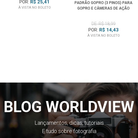
POR:
R$ 25,41
PADRÃO GOPRO (3 PINOS) PARA
À VISTA NO BOLETO
GOPRO E CÂMERAS DE AÇÃO
(GTRA30)
DE: R$ 18,99
POR:
R$ 14,43
À VISTA NO BOLETO
BLOG WORLDVIEW
Lançamentos, dicas, tutoriais
E tudo sobre fotografia