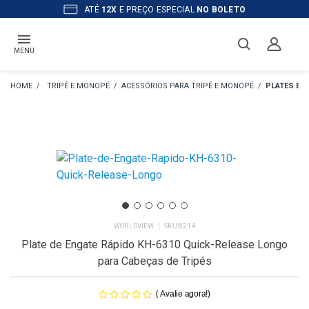
ATÉ
12X
E PREÇO ESPECIAL
NO BOLETO
MENU
TRIPÉ E MONOPÉ
ACESSÓRIOS PARA TRIPÉ E MONOPÉ
PLATES E 
WORLDVIEW
8214
Plate de Engate Rápido KH-6310 Quick-Release Longo
para Cabeças de Tripés
(
)
Avalie agora!