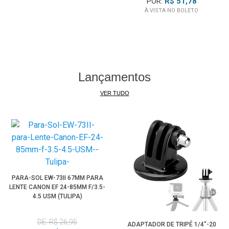
POR:
R$ 51,78
À VISTA NO BOLETO
Lançamentos
VER TUDO
PARA-SOL EW-73II 67MM PARA
LENTE CANON EF 24-85MM F/3.5-
4.5 USM (TULIPA)
DE: R$ 26,95
ADAPTADOR DE TRIPÉ 1/4"-20