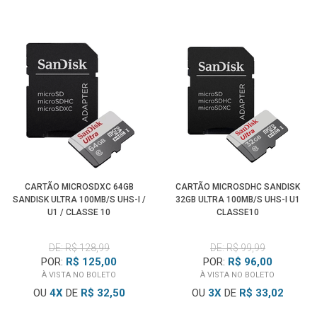
CARTÃO MICROSDXC 64GB
CARTÃO MICROSDHC SANDISK
SANDISK ULTRA 100MB/S UHS-I /
32GB ULTRA 100MB/S UHS-I U1
U1 / CLASSE 10
CLASSE10
DE: R$ 128,99
DE: R$ 99,99
POR:
R$ 125,00
POR:
R$ 96,00
À VISTA NO BOLETO
À VISTA NO BOLETO
OU
4
X
DE
R$ 32,50
OU
3
X
DE
R$ 33,02