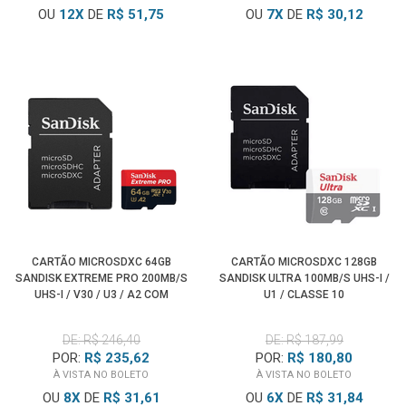
OU
12
X
DE
R$ 51,75
OU
7
X
DE
R$ 30,12
CARTÃO MICROSDXC 64GB
CARTÃO MICROSDXC 128GB
SANDISK EXTREME PRO 200MB/S
SANDISK ULTRA 100MB/S UHS-I /
UHS-I / V30 / U3 / A2 COM
U1 / CLASSE 10
ADAPTADOR SD
DE: R$ 246,40
DE: R$ 187,99
POR:
R$ 235,62
POR:
R$ 180,80
À VISTA NO BOLETO
À VISTA NO BOLETO
OU
8
X
DE
R$ 31,61
OU
6
X
DE
R$ 31,84