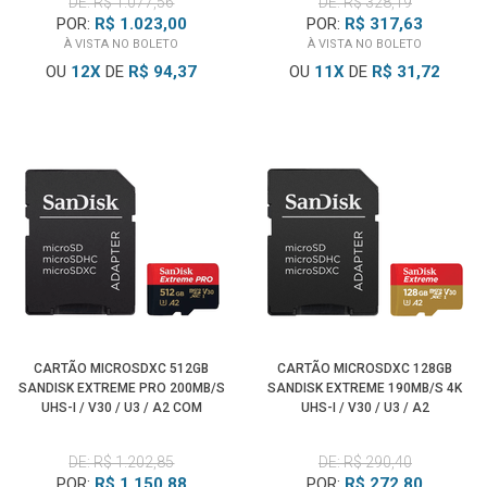
DE: R$ 1.077,56
DE: R$ 328,19
POR:
R$ 1.023,00
POR:
R$ 317,63
À VISTA NO BOLETO
À VISTA NO BOLETO
OU
12
X
DE
R$ 94,37
OU
11
X
DE
R$ 31,72
CARTÃO MICROSDXC 512GB
CARTÃO MICROSDXC 128GB
SANDISK EXTREME PRO 200MB/S
SANDISK EXTREME 190MB/S 4K
UHS-I / V30 / U3 / A2 COM
UHS-I / V30 / U3 / A2
ADAPTADOR SD
DE: R$ 1.202,85
DE: R$ 290,40
POR:
R$ 1.150,88
POR:
R$ 272,80