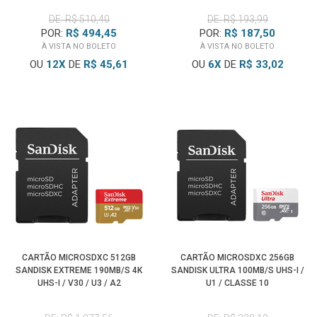
DE: R$ 510,40
DE: R$ 193,99
POR:
R$ 494,45
POR:
R$ 187,50
À VISTA NO BOLETO
À VISTA NO BOLETO
OU
12
X
DE
R$ 45,61
OU
6
X
DE
R$ 33,02
CARTÃO MICROSDXC 512GB
CARTÃO MICROSDXC 256GB
SANDISK EXTREME 190MB/S 4K
SANDISK ULTRA 100MB/S UHS-I /
UHS-I / V30 / U3 / A2
U1 / CLASSE 10