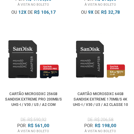
À VISTA NO BOLETO
À VISTA NO BOLETO
OU
12
X
DE
R$ 106,17
OU
9
X
DE
R$ 32,78
CARTÃO MICROSDXC 256GB
CARTÃO MICROSDXC 64GB
SANDISK EXTREME PRO 200MB/S
SANDISK EXTREME 170MB/S 4K
UHS-I / V30 / U3 / A2 COM
UHS-I / V30 / U3 / A2 CLASSE 10
ADAPTADOR SD
DE: R$ 590,92
DE: R$ 206,58
POR:
R$ 561,00
POR:
R$ 198,00
À VISTA NO BOLETO
À VISTA NO BOLETO