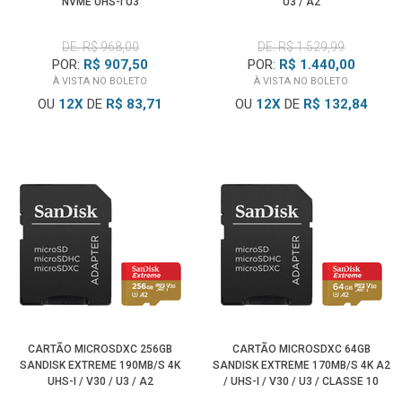
NVME UHS-I U3
U3 / A2
DE: R$ 968,00
DE: R$ 1.529,99
POR:
R$ 907,50
POR:
R$ 1.440,00
À VISTA NO BOLETO
À VISTA NO BOLETO
OU
12
X
DE
R$ 83,71
OU
12
X
DE
R$ 132,84
CARTÃO MICROSDXC 256GB
CARTÃO MICROSDXC 64GB
SANDISK EXTREME 190MB/S 4K
SANDISK EXTREME 170MB/S 4K A2
UHS-I / V30 / U3 / A2
/ UHS-I / V30 / U3 / CLASSE 10