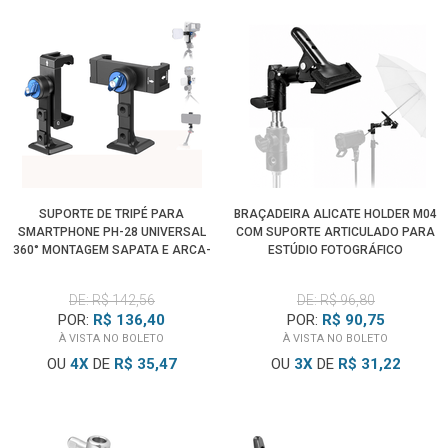
SUPORTE DE TRIPÉ PARA
BRAÇADEIRA ALICATE HOLDER M04
SMARTPHONE PH-28 UNIVERSAL
COM SUPORTE ARTICULADO PARA
360° MONTAGEM SAPATA E ARCA-
ESTÚDIO FOTOGRÁFICO
SWISS
DE: R$ 142,56
DE: R$ 96,80
POR:
R$ 136,40
POR:
R$ 90,75
À VISTA NO BOLETO
À VISTA NO BOLETO
OU
4
X
DE
R$ 35,47
OU
3
X
DE
R$ 31,22