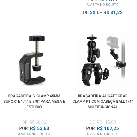
À VISTA NO BOLETO
OU
3
X
DE
R$ 31,22
BRAÇADEIRA C-CLAMP 45MM
BRAÇADEIRA ALICATE CRAB
SUPORTE 1/4" E 3/8" PARA MESA E
CLAMP P1 COM CABEÇA BALL 1/4"
ESTÚDIO
MULTIFUNCIONAL
DE: R$ 60,06
DE: R$ 115,83
POR:
R$ 53,63
POR:
R$ 107,25
À VISTA NO BOLETO
À VISTA NO BOLETO