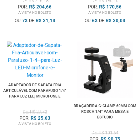
DE: R$ 216,48
DE: R$ 180,40
POR:
R$ 204,66
POR:
R$ 170,56
À VISTA NO BOLETO
À VISTA NO BOLETO
OU
7
X
DE
R$ 31,13
OU
6
X
DE
R$ 30,03
ADAPTADOR DE SAPATA FRIA
ARTICULÁVEL COM PARAFUSO 1/4"
PARA LUZ LED, MICROFONE E
MONITOR
BRAÇADEIRA C-CLAMP 60MM COM
DE: R$ 27,72
ROSCA 1/4" PARA MESA E
ESTÚDIO
POR:
R$ 25,63
À VISTA NO BOLETO
DE: R$ 101,64
POR:
R$ 90,75