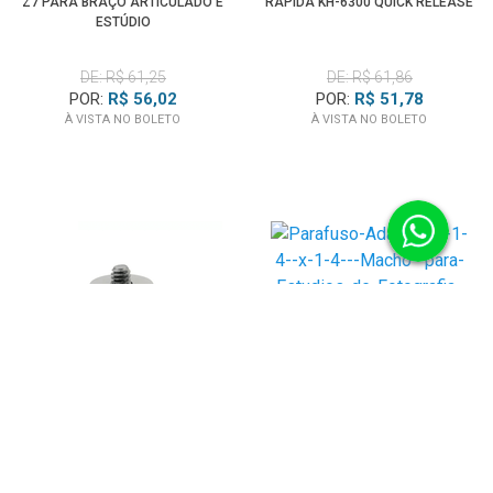
Z7 PARA BRAÇO ARTICULADO E
RÁPIDA KH-6300 QUICK RELEASE
ESTÚDIO
DE: R$ 61,25
DE: R$ 61,86
POR:
R$ 56,02
POR:
R$ 51,78
À VISTA NO BOLETO
À VISTA NO BOLETO
PARAFUSO ADAPTADOR 1/4' X 1/4'
(MACHO) PARA ESTÚDIOS DE
FOTOGRAFIA E FILMAGEM
DE: R$ 23,49
ADAPTADOR DE SAPATA
POR:
R$ 22,99
UNIVERSAL COM ROSCA 1/4" PARA
À VISTA NO BOLETO
CÂMERAS