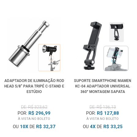
ADAPTADOR DE ILUMINAÇÃO ROD
SUPORTE SMARTPHONE MAMEN
HEAD 5/8" PARA TRIPÉ C-STAND E
KC-04 ADAPTADOR UNIVERSAL
ESTÚDIO
360° MONTAGEM SAPATA
DE: R$ 323,62
DE: R$ 136,13
POR:
R$ 296,99
POR:
R$ 127,88
À VISTA NO BOLETO
À VISTA NO BOLETO
OU
10
X
DE
R$ 32,37
OU
4
X
DE
R$ 33,25