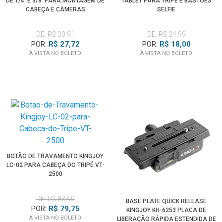
DE 1/4' E 3/8' PARA MONTAGEM DE
TABLET PARA TRIPÉ E BASTÕES
CABEÇA E CÂMERAS
SELFIE
DE: R$ 30,91
DE: R$ 24,99
POR:
R$ 27,72
POR:
R$ 18,00
À VISTA NO BOLETO
À VISTA NO BOLETO
BOTÃO DE TRAVAMENTO KINGJOY
LC-02 PARA CABEÇA DO TRIPÉ VT-
2500
DE: R$ 83,60
BASE PLATE QUICK RELEASE
POR:
R$ 79,75
KINGJOY KH-6253 PLACA DE
À VISTA NO BOLETO
LIBERAÇÃO RÁPIDA ESTENDIDA DE