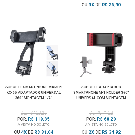
OU
3
X
DE
R$ 36,90
SUPORTE SMARTPHONE MAMEN
SUPORTE ADAPTADOR
KC-05 ADAPTADOR UNIVERSAL
SMARTPHONE M-1 HOLDER 360°
360° MONTAGEM 1/4"
UNIVERSAL COM MONTAGEM
SAPATA
DE: R$ 123,20
DE: R$ 71,28
POR:
R$ 119,35
POR:
R$ 68,20
À VISTA NO BOLETO
À VISTA NO BOLETO
OU
4
X
DE
R$ 31,04
OU
2
X
DE
R$ 34,92