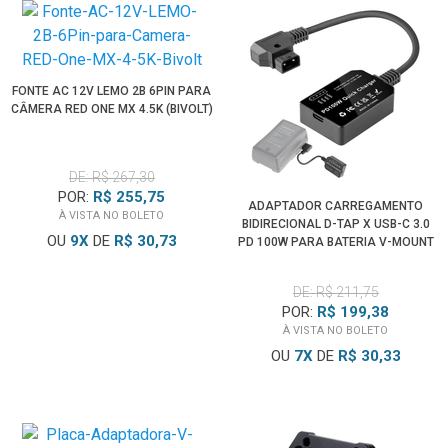
FONTE AC 12V LEMO 2B 6PIN PARA
CÂMERA RED ONE MX 4.5K (BIVOLT)
DE: R$ 267,30
POR:
R$ 255,75
ADAPTADOR CARREGAMENTO
À VISTA NO BOLETO
BIDIRECIONAL D-TAP X USB-C 3.0
OU
9
X
DE
R$ 30,73
PD 100W PARA BATERIA V-MOUNT
DE: R$ 211,75
POR:
R$ 199,38
À VISTA NO BOLETO
OU
7
X
DE
R$ 30,33