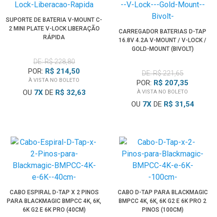
SUPORTE DE BATERIA V-MOUNT C-
2 MINI PLATE V-LOCK LIBERAÇÃO
CARREGADOR BATERIAS D-TAP
RÁPIDA
16.8V 4.2A V-MOUNT / V-LOCK /
GOLD-MOUNT (BIVOLT)
DE: R$ 228,80
POR:
R$ 214,50
DE: R$ 221,65
À VISTA NO BOLETO
POR:
R$ 207,35
OU
7
X
DE
R$ 32,63
À VISTA NO BOLETO
OU
7
X
DE
R$ 31,54
CABO ESPIRAL D-TAP X 2 PINOS
CABO D-TAP PARA BLACKMAGIC
PARA BLACKMAGIC BMPCC 4K, 6K,
BMPCC 4K, 6K, 6K G2 E 6K PRO 2
6K G2 E 6K PRO (40CM)
PINOS (100CM)