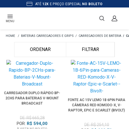
ATÉ
12X
E PREÇO ESPECIAL
NO BOLETO
MENU
BATERIAS CARREGADORES E GRIPS
CARREGADORES DE BATERIA
C
ORDENAR
FILTRAR
CARREGADOR DUPLO RÁPIDO BP-
2CHS PARA BATERIAS V-MOUNT
FONTE AC 15V LEMO 1B 6PIN PARA
BROADCAST
CÂMERAS RED KOMODO-X, V-
RAPTOR, EPIC E SCARLET (BIVOLT)
DE: R$ 665,28
POR:
R$ 594,00
DE: R$ 254,10
À VISTA NO BOLETO