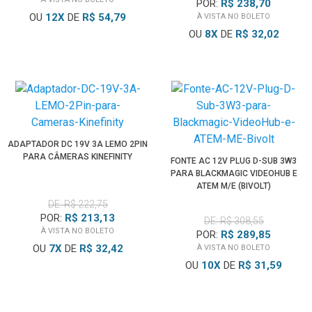
POR:
R$ 238,70
OU
12
X
DE
R$ 54,79
À VISTA NO BOLETO
OU
8
X
DE
R$ 32,02
ADAPTADOR DC 19V 3A LEMO 2PIN
PARA CÂMERAS KINEFINITY
FONTE AC 12V PLUG D-SUB 3W3
PARA BLACKMAGIC VIDEOHUB E
ATEM M/E (BIVOLT)
DE: R$ 222,75
POR:
R$ 213,13
DE: R$ 308,55
À VISTA NO BOLETO
POR:
R$ 289,85
OU
7
X
DE
R$ 32,42
À VISTA NO BOLETO
OU
10
X
DE
R$ 31,59