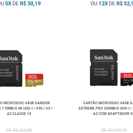
OU
5
X
DE
R$ 30,19
OU
12
X
DE
R$ 52,
O MICROSDXC 64GB SANDISK
CARTÃO MICROSDXC 64GB S
170MB/S 4K UHS-I / V30 / U3 /
EXTREME PRO 200MB/S UHS-I / V
A2 CLASSE 10
A2 COM ADAPTADOR S
DE: R$ 206,58
DE: R$ 246,40