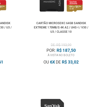
SANDISK
CARTÃO MICROSDXC 64GB SANDISK
30 / U3 /
EXTREME 170MB/S 4K A2 / UHS-I / V30 /
U3 / CLASSE 10
DE: R$ 193,99
POR:
R$ 187,50
À VISTA NO BOLETO
61
OU
6
X
DE
R$ 33,02