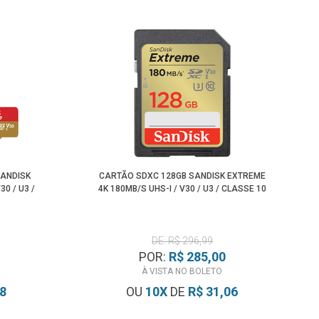
SANDISK
CARTÃO SDXC 128GB SANDISK EXTREME
30 / U3 /
4K 180MB/S UHS-I / V30 / U3 / CLASSE 10
DE: R$ 296,99
POR:
R$ 285,00
À VISTA NO BOLETO
78
OU
10
X
DE
R$ 31,06