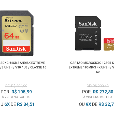
 SDXC 64GB SANDISK EXTREME
CARTÃO MICROSDXC 128GB 
/S UHS-I / V30 / U3 / CLASSE 10
EXTREME 190MB/S 4K UHS-I / V
A2
DE: R$ 204,99
DE: R$ 290,40
POR:
R$ 195,99
POR:
R$ 272,80
À VISTA NO BOLETO
À VISTA NO BOLETO
OU
6
X
DE
R$ 34,51
OU
9
X
DE
R$ 32,