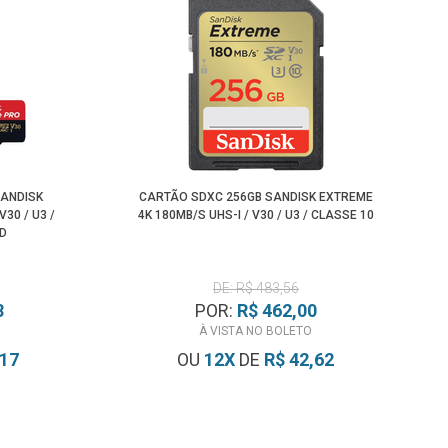
SANDISK
CARTÃO SDXC 256GB SANDISK EXTREME
30 / U3 /
4K 180MB/S UHS-I / V30 / U3 / CLASSE 10
D
DE: R$ 483,56
8
POR:
R$ 462,00
À VISTA NO BOLETO
,17
OU
12
X
DE
R$ 42,62