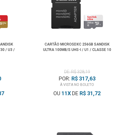
SANDISK
CARTÃO MICROSDXC 256GB SANDISK
30 / U3 /
ULTRA 100MB/S UHS-I / U1 / CLASSE 10
DE: R$ 328,19
0
POR:
R$ 317,63
À VISTA NO BOLETO
37
OU
11
X
DE
R$ 31,72