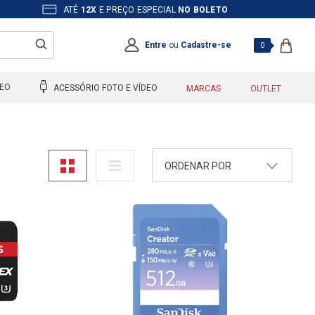
ATÉ
12X
E PREÇO ESPECIAL
NO BOLETO
Entre
ou
Cadastre-se
0
DEO
ACESSÓRIO FOTO E VÍDEO
MARCAS
OUTLET
ORDENAR POR
A - Z
Z - A
Mais Vendidos
Maior Preço
Menor Preço