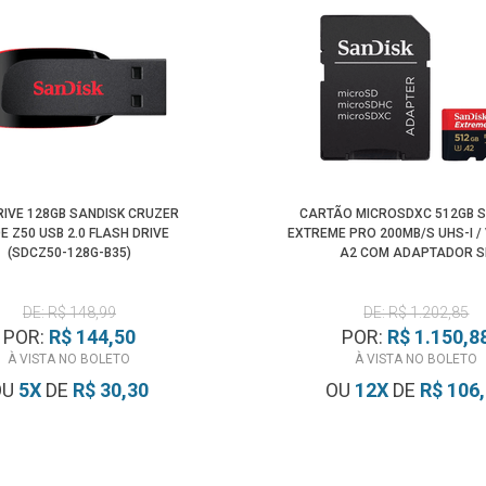
RIVE 128GB SANDISK CRUZER
CARTÃO MICROSDXC 512GB 
E Z50 USB 2.0 FLASH DRIVE
EXTREME PRO 200MB/S UHS-I / V
(SDCZ50-128G-B35)
A2 COM ADAPTADOR S
DE: R$ 148,99
DE: R$ 1.202,85
POR:
R$ 144,50
POR:
R$ 1.150,8
À VISTA NO BOLETO
À VISTA NO BOLETO
OU
5
X
DE
R$ 30,30
OU
12
X
DE
R$ 106