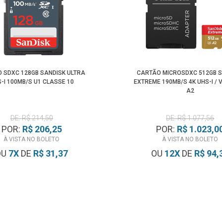
 SDXC 128GB SANDISK ULTRA
CARTÃO MICROSDXC 512GB 
-I 100MB/S U1 CLASSE 10
EXTREME 190MB/S 4K UHS-I / V
A2
DE: R$ 214,50
DE: R$ 1.077,56
POR:
R$ 206,25
POR:
R$ 1.023,0
À VISTA NO BOLETO
À VISTA NO BOLETO
OU
7
X
DE
R$ 31,37
OU
12
X
DE
R$ 94,