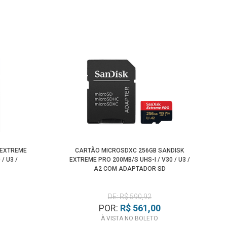
 EXTREME
CARTÃO MICROSDXC 256GB SANDISK
/ U3 /
EXTREME PRO 200MB/S UHS-I / V30 / U3 /
A2 COM ADAPTADOR SD
DE: R$ 590,92
POR:
R$ 561,00
À VISTA NO BOLETO