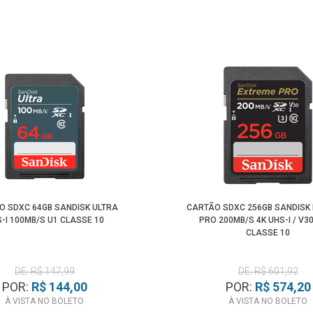
O SDXC 64GB SANDISK ULTRA
CARTÃO SDXC 256GB SANDISK
-I 100MB/S U1 CLASSE 10
PRO 200MB/S 4K UHS-I / V30 
CLASSE 10
DE: R$ 147,99
DE: R$ 601,92
POR:
R$ 144,00
POR:
R$ 574,20
À VISTA NO BOLETO
À VISTA NO BOLETO