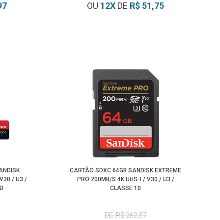
97
OU
12
X
DE
R$ 51,75
ANDISK
CARTÃO SDXC 64GB SANDISK EXTREME
30 / U3 /
PRO 200MB/S 4K UHS-I / V30 / U3 /
D
CLASSE 10
DE: R$ 262,57