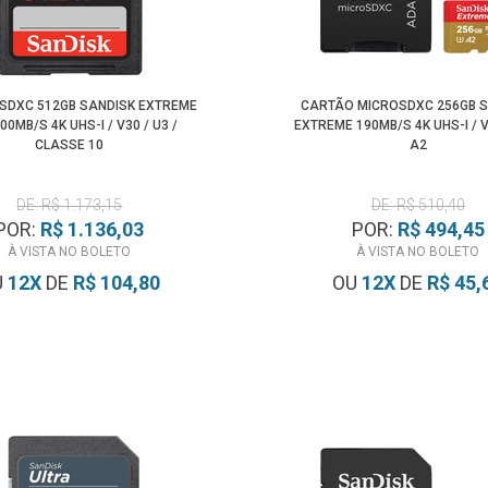
SDXC 512GB SANDISK EXTREME
CARTÃO MICROSDXC 256GB 
00MB/S 4K UHS-I / V30 / U3 /
EXTREME 190MB/S 4K UHS-I / V
CLASSE 10
A2
DE: R$ 1.173,15
DE: R$ 510,40
POR:
R$ 1.136,03
POR:
R$ 494,45
À VISTA NO BOLETO
À VISTA NO BOLETO
U
12
X
DE
R$ 104,80
OU
12
X
DE
R$ 45,