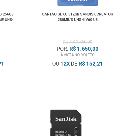
S 256GB
CARTÃO SDXC 512GB SANDISK CREATOR
ME UHS-I
280MB/S UHS-II V60 U3
DE: R$ 1.760,00
POR:
R$ 1.650,00
À VISTA NO BOLETO
71
OU
12
X
DE
R$ 152,21