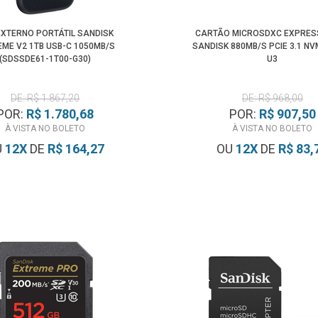
EXTERNO PORTÁTIL SANDISK
CARTÃO MICROSDXC EXPRES
ME V2 1TB USB-C 1050MB/S
SANDISK 880MB/S PCIE 3.1 NV
(SDSSDE61-1T00-G30)
U3
DE: R$ 1.867,20
DE: R$ 968,00
POR:
R$ 1.780,68
POR:
R$ 907,50
À VISTA NO BOLETO
À VISTA NO BOLETO
U
12
X
DE
R$ 164,27
OU
12
X
DE
R$ 83,