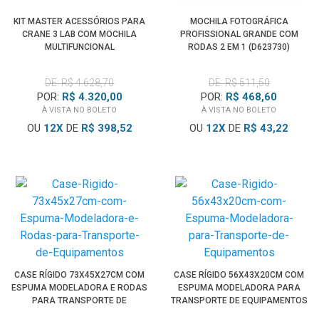
KIT MASTER ACESSÓRIOS PARA
MOCHILA FOTOGRÁFICA
CRANE 3 LAB COM MOCHILA
PROFISSIONAL GRANDE COM
MULTIFUNCIONAL
RODAS 2 EM 1 (D623730)
DE: R$ 4.628,70
DE: R$ 511,50
POR:
R$ 4.320,00
POR:
R$ 468,60
À VISTA NO BOLETO
À VISTA NO BOLETO
OU
12
X
DE
R$ 398,52
OU
12
X
DE
R$ 43,22
CASE RÍGIDO 73X45X27CM COM
CASE RÍGIDO 56X43X20CM COM
ESPUMA MODELADORA E RODAS
ESPUMA MODELADORA PARA
PARA TRANSPORTE DE
TRANSPORTE DE EQUIPAMENTOS
EQUIPAMENTOS