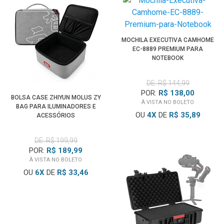
MOCHILA EXECUTIVA CAMHOME
EC-8889 PREMIUM PARA
NOTEBOOK
DE: R$ 144,99
POR:
R$ 138,00
BOLSA CASE ZHIYUN MOLUS ZY
À VISTA NO BOLETO
BAG PARA ILUMINADORES E
OU
4
X
DE
R$ 35,89
ACESSÓRIOS
DE: R$ 199,99
POR:
R$ 189,99
À VISTA NO BOLETO
OU
6
X
DE
R$ 33,46