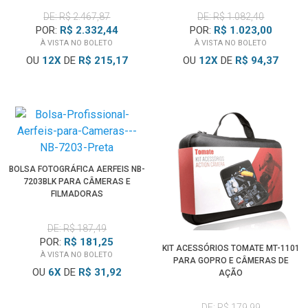
DE: R$ 2.467,87
DE: R$ 1.082,40
POR:
R$ 2.332,44
POR:
R$ 1.023,00
À VISTA NO BOLETO
À VISTA NO BOLETO
OU
12
X
DE
R$ 215,17
OU
12
X
DE
R$ 94,37
BOLSA FOTOGRÁFICA AERFEIS NB-
7203BLK PARA CÂMERAS E
FILMADORAS
DE: R$ 187,49
POR:
R$ 181,25
KIT ACESSÓRIOS TOMATE MT-1101
À VISTA NO BOLETO
PARA GOPRO E CÂMERAS DE
OU
6
X
DE
R$ 31,92
AÇÃO
DE: R$ 179,99