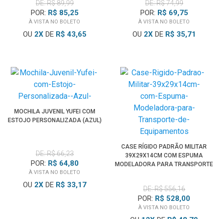
DE: R$ 89,99
DE: R$ 74,99
POR:
R$ 85,25
POR:
R$ 69,75
À VISTA NO BOLETO
À VISTA NO BOLETO
OU
2
X
DE
R$ 43,65
OU
2
X
DE
R$ 35,71
MOCHILA JUVENIL YUFEI COM
ESTOJO PERSONALIZADA (AZUL)
CASE RÍGIDO PADRÃO MILITAR
DE: R$ 66,23
39X29X14CM COM ESPUMA
POR:
R$ 64,80
MODELADORA PARA TRANSPORTE
À VISTA NO BOLETO
DE EQUIPAMENTOS
OU
2
X
DE
R$ 33,17
DE: R$ 556,16
POR:
R$ 528,00
À VISTA NO BOLETO