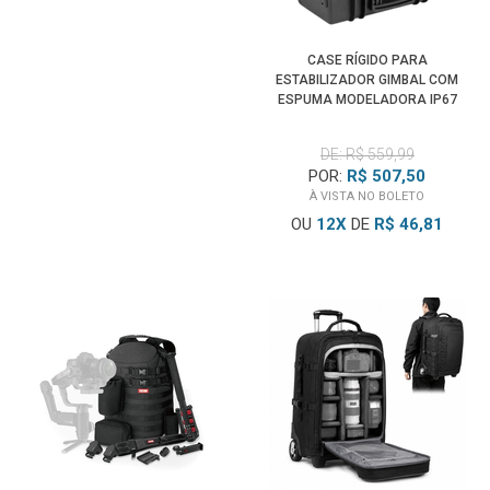
CASE RÍGIDO PARA
ESTABILIZADOR GIMBAL COM
ESPUMA MODELADORA IP67
(52X27X16CM)
DE: R$ 559,99
POR:
R$ 507,50
À VISTA NO BOLETO
OU
12
X
DE
R$ 46,81