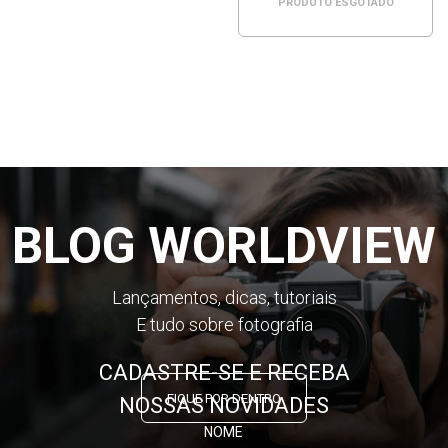
PRODUTO ESGOTADO
BLOG WORLDVIEW
Lançamentos, dicas, tutoriais
E tudo sobre fotografia
CADASTRE-SE E RECEBA
FIQUE POR DENTRO
NOSSAS NOVIDADES
NOME