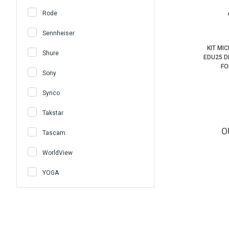
Rode
Sennheiser
KIT MI
Shure
EDU25 D
FO
Sony
Synco
Takstar
O
Tascam
WorldView
YOGA