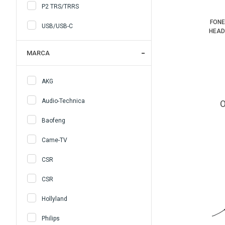
P2 TRS/TRRS
FONE
USB/USB-C
HEAD
MARCA
AKG
Audio-Technica
Baofeng
Came-TV
CSR
CSR
Hollyland
Philips