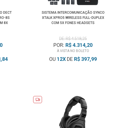
O DECT
SISTEMA INTERCOMUNICAÇÃO SYNCO
RO-8S
XTALK XPRO5 WIRELESS FULL-DUPLEX
OM 8X
COM 5X FONES HEADSETS
DE: R$ 4.518,25
00
POR:
R$ 4.314,20
À VISTA NO BOLETO
8,84
OU
12
X
DE
R$ 397,99