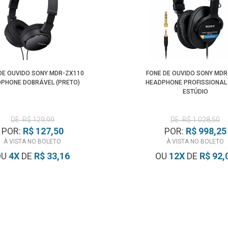
DE OUVIDO SONY MDR-ZX110
FONE DE OUVIDO SONY MDR
PHONE DOBRÁVEL (PRETO)
HEADPHONE PROFISSIONAL
ESTÚDIO
DE: R$ 129,99
DE: R$ 1.028,50
POR:
R$ 127,50
POR:
R$ 998,25
À VISTA NO BOLETO
À VISTA NO BOLETO
OU
4
X
DE
R$ 33,16
OU
12
X
DE
R$ 92,