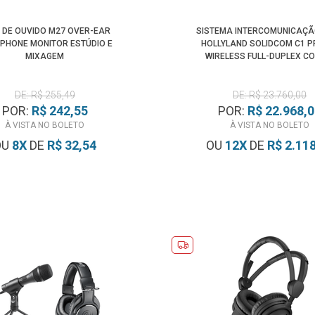
 DE OUVIDO M27 OVER-EAR
SISTEMA INTERCOMUNICAÇÃ
PHONE MONITOR ESTÚDIO E
HOLLYLAND SOLIDCOM C1 P
MIXAGEM
WIRELESS FULL-DUPLEX C
HEADSETS
DE: R$ 255,49
DE: R$ 23.760,00
POR:
R$ 242,55
POR:
R$ 22.968,
À VISTA NO BOLETO
À VISTA NO BOLETO
OU
8
X
DE
R$ 32,54
OU
12
X
DE
R$ 2.11