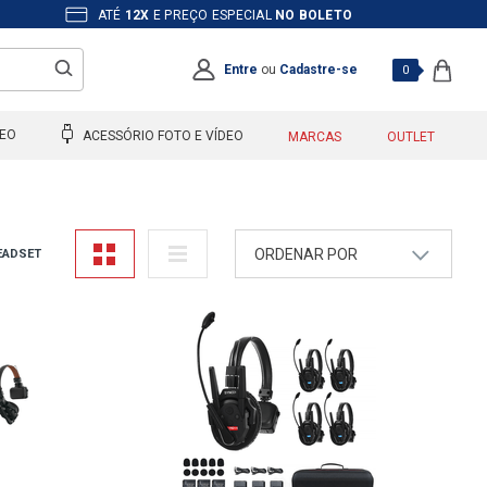
ATÉ
12X
E PREÇO ESPECIAL
NO BOLETO
Entre
ou
Cadastre-se
0
DEO
ACESSÓRIO FOTO E VÍDEO
MARCAS
OUTLET
ORDENAR POR
EADSET
A - Z
Z - A
Mais Vendidos
Maior Preço
Menor Preço