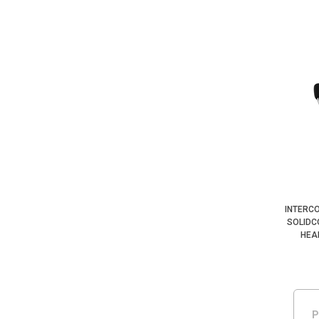
INTERC
SOLIDC
HEA
P