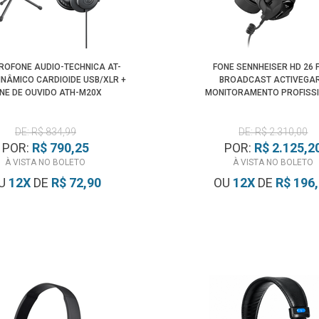
CROFONE AUDIO-TECHNICA AT-
FONE SENNHEISER HD 26
INÂMICO CARDIOIDE USB/XLR +
BROADCAST ACTIVEGA
NE DE OUVIDO ATH-M20X
MONITORAMENTO PROFISS
DE: R$ 834,99
DE: R$ 2.310,00
POR:
R$ 790,25
POR:
R$ 2.125,2
À VISTA NO BOLETO
À VISTA NO BOLETO
U
12
X
DE
R$ 72,90
OU
12
X
DE
R$ 196