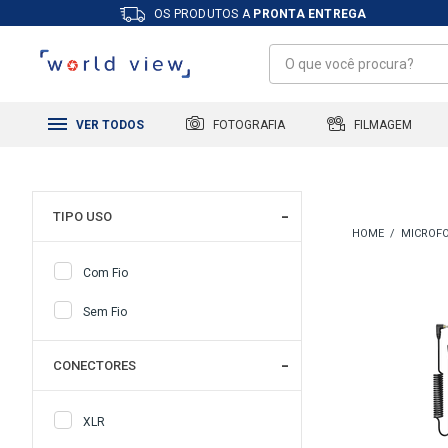
OS PRODUTOS A
PRONTA ENTREGA
FILMAGEM
FOTOGRAFIA
VER TODOS
TIPO USO
MICROFO
Com Fio
Sem Fio
CONECTORES
XLR