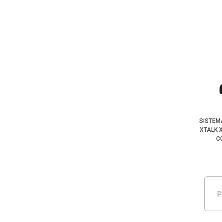
SISTEM
XTALK 
C
P