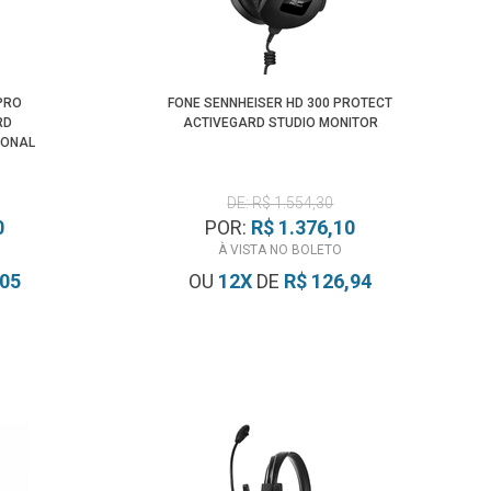
 PRO
FONE SENNHEISER HD 300 PROTECT
RD
ACTIVEGARD STUDIO MONITOR
IONAL
DE: R$ 1.554,30
0
POR:
R$ 1.376,10
À VISTA NO BOLETO
,05
OU
12
X
DE
R$ 126,94