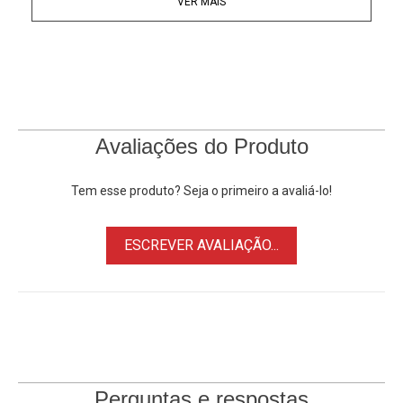
VER MAIS
Design Leve e Dobrável
Qualquer que seja seu estilo, o design elegante e sem fio
permite que você curta os seus sons com conforto
prolongado, o dia todo. As almofadas auriculares
dobráveis se encaixam perfeitamente na sua bolsa ou
bolso, para que você os leve para qualquer lugar com muita
Avaliações do Produto
facilidade.
Tem esse produto? Seja o primeiro a avaliá-lo!
Microfone no Headphone
Com o botão de várias funções, você controla suas
ESCREVER AVALIAÇÃO...
músicas e ligações com facilidade com o pressionar de
um botão. Não gosta da faixa atual? Basta pressionar para
passar e curtir muito a próxima música. Deseja recusar
uma ligação e continuar ouvindo seu álbum? Um simples
pressionamento pode resolver.
Bluetooth 4.2
Perguntas e respostas