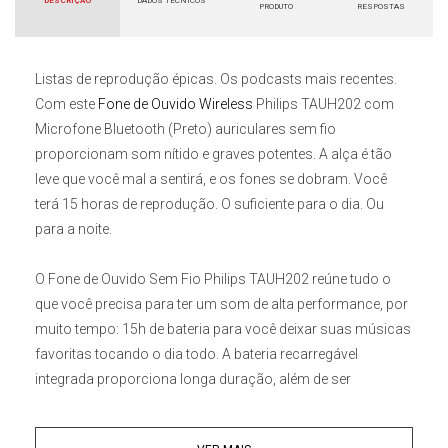
DESCRIÇÃO
DADOS TÉCNICOS
PRODUTO
RESPOSTAS
Listas de reprodução épicas. Os podcasts mais recentes.
Com este
Fone de Ouvido Wireless
Philips TAUH202 com
Microfone Bluetooth (Preto)
auriculares sem fio
proporcionam som nítido e graves potentes. A alça é tão
leve que você mal a sentirá, e os fones se dobram. Você
terá 15 horas de reprodução. O suficiente para o dia. Ou
para a noite.
O
Fone de Ouvido Sem Fio Philips TAUH202
reúne tudo o
que você precisa para ter um som de alta performance, por
muito tempo: 15h de bateria para você deixar suas músicas
favoritas tocando o dia todo. A bateria recarregável
integrada proporciona longa duração, além de ser
recarregável via USB. E se você esquecer de carregar o seu
fone, uma carga completa leva apenas de 2 a 3 horas.