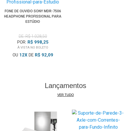
com facilidade
Controle suas músicas e ligações com facilidade usando o
FONE DE OUVIDO SONY MDR-7506
HEADPHONE PROFISSIONAL PARA
botão de várias funções. Não gosta da faixa atual? Basta
ESTÚDIO
um longo pressionamento para passar para a próxima.
Deseja recusar uma ligação e continuar ouvindo música?
DE: R$ 1.028,50
Um simples pressionamento de botão pode resolver.
POR:
R$ 998,25
À VISTA NO BOLETO
OU
12
X
DE
R$ 92,09
Lançamentos
VER TUDO