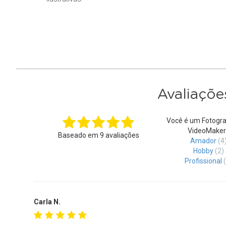
ilustrativas.
Avaliaçõe
Você é um Fotogra
VideoMaker
Baseado em
9
avaliações
Amador
(4
Hobby
(2)
Profissional
Carla N.