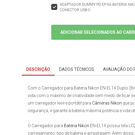
ADAPTADOR DUMMY PD EP-5A BATERIA NIK
CONECTOR USB-C
ADICIONAR SELECIONADOS AO CARR
DESCRIÇÃO
DADOS TÉCNICOS
AVALIAÇÃO DO
Com o
Carregador para Bateria Nikon EN-EL14 Duplo (Biv
vida com o máximo de criatividade sem medo de ficar se
um carregador leve e portátil para
Câmeras Nikon
que po
segurança, e garante à bateria máxima potência e vida úti
O
Carregador
para
Bateria Nikon
EN-EL14
possui tela LC
carregamento, tipo de bateria e amperagem. Além disso