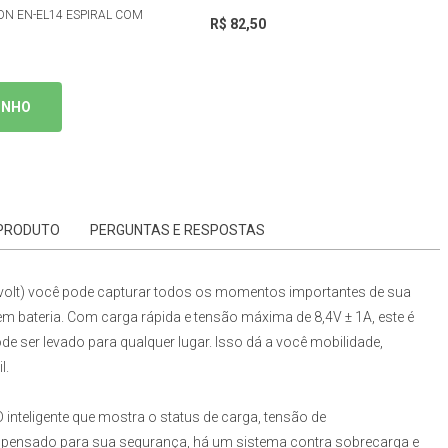
ON EN-EL14 ESPIRAL COM
R$ 82,50
R$ 301,13
TOTAL À VISTA:
INHO
11X
R$ 30,07
ATÉ
DE
 PRODUTO
PERGUNTAS E RESPOSTAS
olt)
você pode capturar todos os momentos importantes de sua
m bateria. Com carga rápida e tensão máxima de 8,4V ± 1A, este é
de ser levado para qualquer lugar. Isso dá a você mobilidade,
l.
D inteligente que mostra o status de carga, tensão de
, pensado para sua segurança, há um sistema contra sobrecarga e