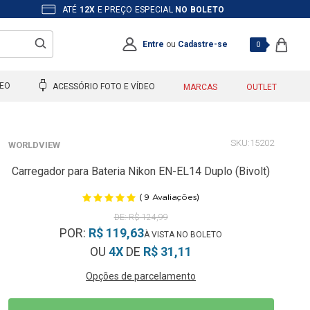
ATÉ
12X
E PREÇO ESPECIAL
NO BOLETO
Entre
ou
Cadastre-se
0
DEO
ACESSÓRIO FOTO E VÍDEO
MARCAS
OUTLET
15202
WORLDVIEW
Carregador para Bateria Nikon EN-EL14 Duplo (Bivolt)
(
)
9
Avaliações
R$ 124,99
POR:
R$ 119,63
OU
4X
DE
R$ 31,11
Opções de parcelamento