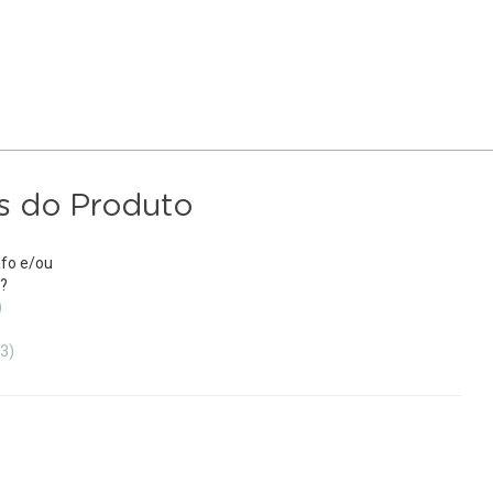
s do Produto
fo e/ou
?
)
(3)