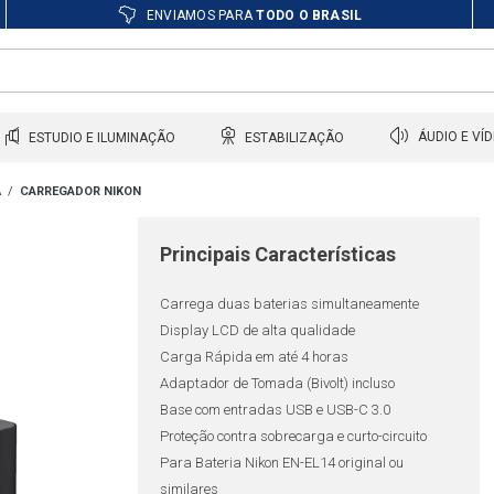
ENVIAMOS PARA
TODO O BRASIL
ESTUDIO E ILUMINAÇÃO
ESTABILIZAÇÃO
ÁUDIO E VÍ
A
CARREGADOR NIKON
Principais Características
Carrega duas baterias simultaneamente
Display LCD de alta qualidade
Carga Rápida em até 4 horas
Adaptador de Tomada (Bivolt) incluso
Base com entradas USB e USB-C 3.0
Proteção contra sobrecarga e curto-circuito
Para Bateria Nikon EN-EL14 original ou
similares