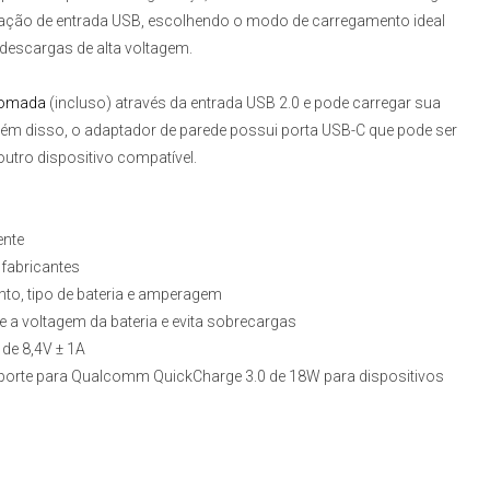
tação de entrada USB, escolhendo o modo de carregamento ideal
 descargas de alta voltagem.
Tomada
(incluso) através da entrada USB 2.0 e pode carregar sua
ém disso, o adaptador de parede possui porta USB-C que pode ser
outro dispositivo compatível.
ente
 fabricantes
nto, tipo de bateria e amperagem
te a voltagem da bateria e evita sobrecargas
 de 8,4V ± 1A
porte para Qualcomm QuickCharge 3.0 de 18W para dispositivos