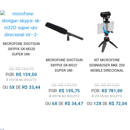
MICROFONE SHOTGUN
SKYPIX SK-M320
SUPER UNI-
DIRECIONAL XLR
MICROFONE SHOTGUN
KIT MICROFONE
(27CM)
SKYPIX SK-M321
SENNHEISER MKE 200
DE: R$ 163,99
SUPER UNI-
MOBILE DIRECIONAL
POR:
R$ 159,50
DIRECIONAL XLR
PARA CÂMERAS E
À VISTA NO BOLETO
(36CM)
SMARTPHONES
DE: R$ 199,99
DE: R$ 819,50
OU
5
X
DE
R$ 33,44
POR:
R$ 195,75
POR:
R$ 781,00
À VISTA NO BOLETO
À VISTA NO BOLETO
OU
6
X
DE
R$ 34,47
OU
12
X
DE
R$ 72,04