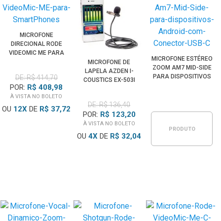
MICROFONE
DIRECIONAL RODE
VIDEOMIC ME PARA
MICROFONE ESTÉREO
SMARTPHONES
MICROFONE DE
ZOOM AM7 MID-SIDE
LAPELA AZDEN I-
PARA DISPOSITIVOS
DE: R$ 414,70
COUSTICS EX-503I
ANDROID COM
POR:
R$ 408,98
PARA CÂMERAS,
CONECTOR USB-C
À VISTA NO BOLETO
SMARTPHONES E
DE: R$ 136,40
TABLETS
OU
12
X
DE
R$ 37,72
POR:
R$ 123,20
À VISTA NO BOLETO
PRODUTO
OU
4
X
DE
R$ 32,04
ESGOTADO