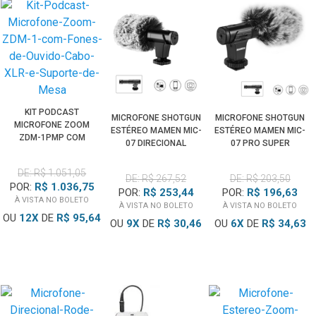
KIT PODCAST
MICROFONE SHOTGUN
MICROFONE SHOTGUN
MICROFONE ZOOM
ESTÉREO MAMEN MIC-
ESTÉREO MAMEN MIC-
ZDM-1PMP COM
07 DIRECIONAL
07 PRO SUPER
FONES DE OUVIDO,
SUPERCARDIOIDE
CARDIÓIDE PARA
CABO XLR E SUPORTE
PARA CÂMERAS E
CÂMERAS E
DE: R$ 1.051,05
DE MESA
DE: R$ 267,52
DE: R$ 203,50
SMARTPHONES
SMARTPHONES
POR:
R$ 1.036,75
POR:
R$ 253,44
POR:
R$ 196,63
À VISTA NO BOLETO
À VISTA NO BOLETO
À VISTA NO BOLETO
OU
12
X
DE
R$ 95,64
OU
9
X
DE
R$ 30,46
OU
6
X
DE
R$ 34,63