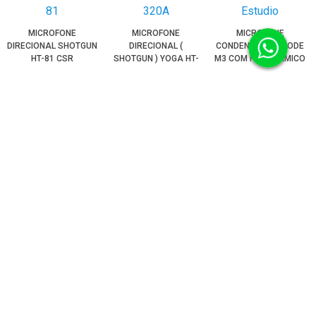
MICROFONE
MICROFONE
MICROFONE
DIRECIONAL SHOTGUN
DIRECIONAL (
CONDENSADOR RODE
HT-81 CSR
SHOTGUN ) YOGA HT-
M3 COM FIO DINÂMICO
320A
PARA ESTÚDIO
PRODUTO
PRODUTO
PRODUTO
ESGOTADO
ESGOTADO
ESGOTADO
Produtos encontrados:
46
Resultado da Pesquisa por:
em
1 ms
Ordenar por:
Itens por página:
Produtos selecionados para comparar:
0
Comparar
+
Filtrar