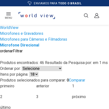
ATÉ
12X
E PREÇO ESPECIAL
NO BOLETO
MENU
WorldView
Microfones e Gravadores
Microfones para Câmeras e Filmadoras
Microfone Direcional
ordenar
Filtrar
Produtos encontrados:
46
Resultado da Pesquisa por:
em
1 ms
Ordenar por:
Itens por página:
Produtos selecionados para comparar:
0
Comparar
primeiro
anterior
1
2
3
próximo
último