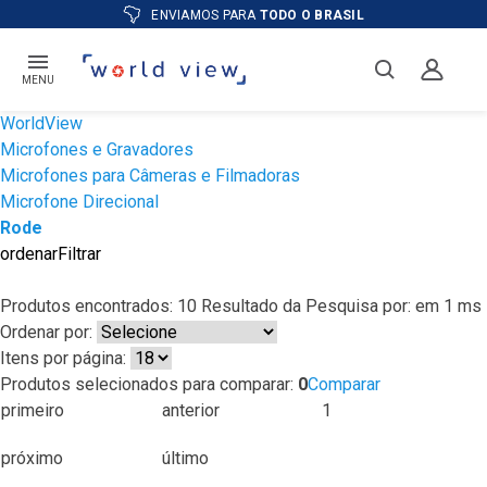
ENVIAMOS PARA
TODO O BRASIL
MENU
WorldView
Microfones e Gravadores
Microfones para Câmeras e Filmadoras
Microfone Direcional
Rode
ordenar
Filtrar
Produtos encontrados:
10
Resultado da Pesquisa por:
em
1 ms
Ordenar por:
Itens por página:
Produtos selecionados para comparar:
0
Comparar
primeiro
anterior
1
próximo
último