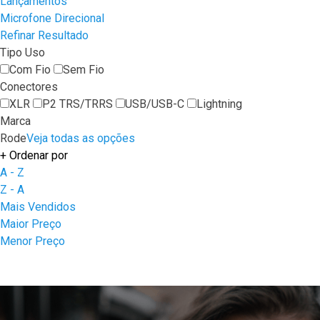
Lançamentos
Microfone Direcional
Refinar Resultado
Tipo Uso
Com Fio
Sem Fio
Conectores
XLR
P2 TRS/TRRS
USB/USB-C
Lightning
Marca
Rode
Veja todas as opções
+
Ordenar por
A - Z
Z - A
Mais Vendidos
Maior Preço
Menor Preço