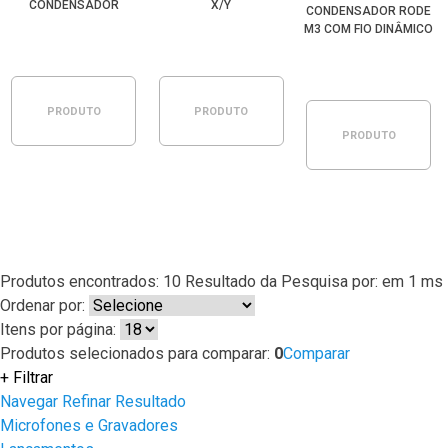
CONDENSADOR
X/Y
CONDENSADOR RODE
DIRECIONAL
M3 COM FIO DINÂMICO
PARA ESTÚDIO
PRODUTO
PRODUTO
PRODUTO
ESGOTADO
ESGOTADO
ESGOTADO
Produtos encontrados:
10
Resultado da Pesquisa por:
em
1 ms
Ordenar por:
Itens por página:
Produtos selecionados para comparar:
0
Comparar
+
Filtrar
Navegar
Refinar Resultado
Microfones e Gravadores