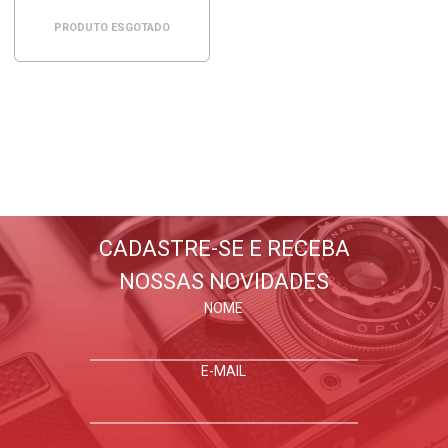
PRODUTO ESGOTADO
BLOG WORLDVIEW
Lançamentos, dicas, tutoriais
E tudo sobre fotografia
CADASTRE-SE E RECEBA
NOSSAS NOVIDADES
FIQUE POR DENTRO
NOME
E-MAIL