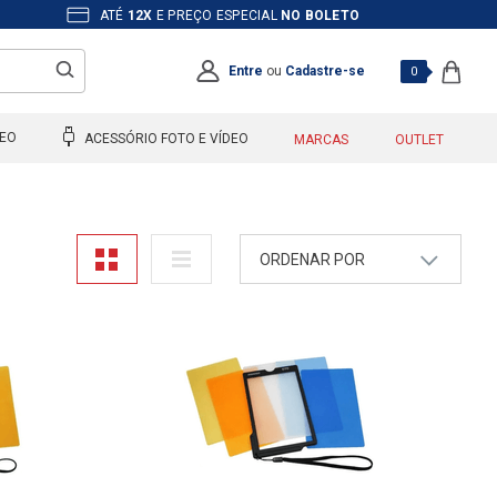
ATÉ
12X
E PREÇO ESPECIAL
NO BOLETO
Entre
ou
Cadastre-se
0
DEO
ACESSÓRIO FOTO E VÍDEO
MARCAS
OUTLET
ORDENAR POR
A - Z
Z - A
Mais Vendidos
Maior Preço
Menor Preço