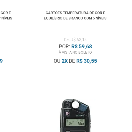
 COR E
CARTÕES TEMPERATURA DE COR E
 NÍVEIS
EQUILÍBRIO DE BRANCO COM 5 NÍVEIS
DE: R$ 63,14
POR:
R$ 59,68
À VISTA NO BOLETO
79
OU
2
X
DE
R$ 30,55