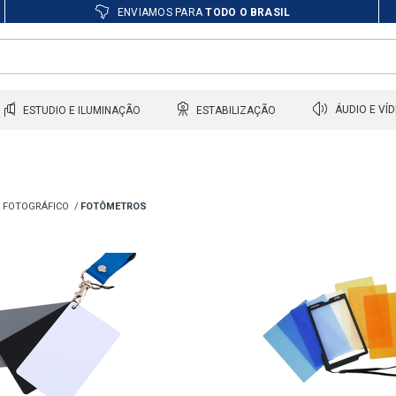
ENVIAMOS PARA
TODO O BRASIL
ESTUDIO E ILUMINAÇÃO
ESTABILIZAÇÃO
ÁUDIO E VÍ
 FOTOGRÁFICO
FOTÔMETROS