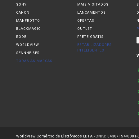
SONY
MAIS VISITADOS
S
CANON
LANÇAMENTOS
MANFROTTO
OFERTAS
N
BLACKMAGIC
OUTLET
P
RODE
FRETE GRÁTIS
WORLDVIEW
ESTABILIZADORES
INTELIGENTES
SENNHEISER
TODAS AS MARCAS
WorldView Comércio de Eletrônicos LDTA - CNPJ: 04307154/0001-81