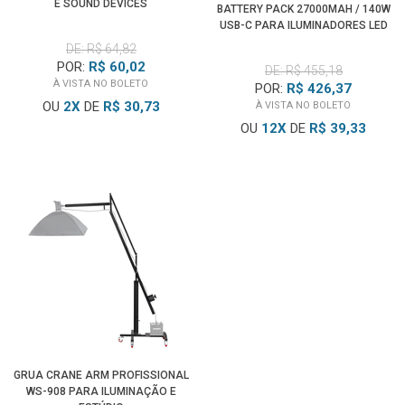
E SOUND DEVICES
BATTERY PACK 27000MAH / 140W
USB-C PARA ILUMINADORES LED
DE: R$ 64,82
POR:
R$ 60,02
DE: R$ 455,18
À VISTA NO BOLETO
POR:
R$ 426,37
OU
2
X
DE
R$ 30,73
À VISTA NO BOLETO
OU
12
X
DE
R$ 39,33
GRUA CRANE ARM PROFISSIONAL
WS-908 PARA ILUMINAÇÃO E