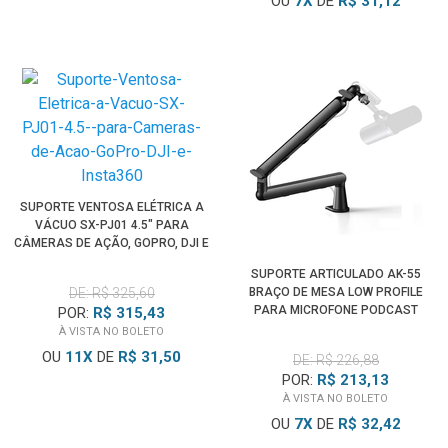
OU
7
X
DE
R$ 31,12
SUPORTE VENTOSA ELÉTRICA A
VÁCUO SX-PJ01 4.5" PARA
CÂMERAS DE AÇÃO, GOPRO, DJI E
INSTA360
SUPORTE ARTICULADO AK-55
DE: R$ 325,60
BRAÇO DE MESA LOW PROFILE
PARA MICROFONE PODCAST
POR:
R$ 315,43
(70CM)
À VISTA NO BOLETO
OU
11
X
DE
R$ 31,50
DE: R$ 226,88
POR:
R$ 213,13
À VISTA NO BOLETO
OU
7
X
DE
R$ 32,42