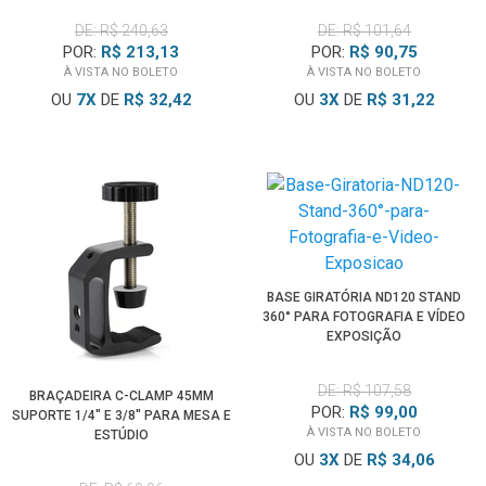
DE: R$ 240,63
DE: R$ 101,64
POR:
R$ 213,13
POR:
R$ 90,75
À VISTA NO BOLETO
À VISTA NO BOLETO
OU
7
X
DE
R$ 32,42
OU
3
X
DE
R$ 31,22
BASE GIRATÓRIA ND120 STAND
360° PARA FOTOGRAFIA E VÍDEO
EXPOSIÇÃO
DE: R$ 107,58
BRAÇADEIRA C-CLAMP 45MM
POR:
R$ 99,00
SUPORTE 1/4" E 3/8" PARA MESA E
À VISTA NO BOLETO
ESTÚDIO
OU
3
X
DE
R$ 34,06