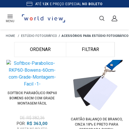
ATÉ
12X
E PREÇO ESPECIAL
NO BOLETO
MENU
ESTÚDIO FOTOGRÁFICO
ACESSÓRIOS PARA ESTÚDIO FOTOGRÁFICO
ORDENAR
FILTRAR
SOFTBOX PARABÓLICO RKP60
BOWENS 60CM COM GRADE
MONTAGEM FÁCIL
DE: R$ 382,36
CARTÃO BALANÇO DE BRANCO,
POR:
R$ 363,00
CINZA 18% E PRETO PARA
À VISTA NO BOLETO