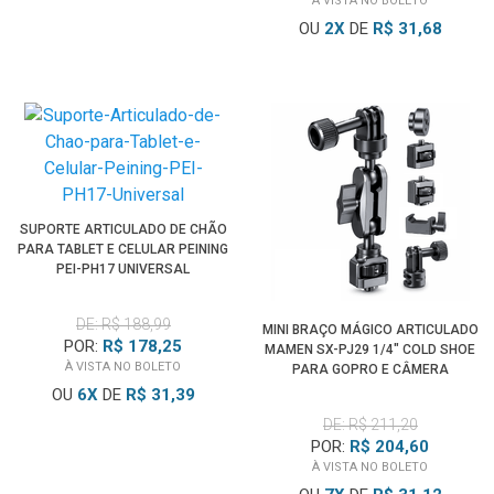
À VISTA NO BOLETO
OU
2
X
DE
R$ 31,68
SUPORTE ARTICULADO DE CHÃO
PARA TABLET E CELULAR PEINING
PEI-PH17 UNIVERSAL
DE: R$ 188,99
MINI BRAÇO MÁGICO ARTICULADO
POR:
R$ 178,25
MAMEN SX-PJ29 1/4" COLD SHOE
À VISTA NO BOLETO
PARA GOPRO E CÂMERA
OU
6
X
DE
R$ 31,39
DE: R$ 211,20
POR:
R$ 204,60
À VISTA NO BOLETO