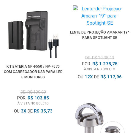
LENTE DE PROJEÇÃO AMARAN 19°
PARA SPOTLIGHT SE
DE: R$ 1.338,43
POR:
R$ 1.278,75
KIT BATERIA NP-F550 / NP-F570
À VISTA NO BOLETO
COM CARREGADOR USB PARA LED
OU
12
X
DE
R$ 117,96
E MONITORES
DE: R$ 109,99
POR:
R$ 103,85
À VISTA NO BOLETO
OU
3
X
DE
R$ 35,73