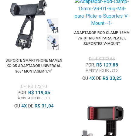
ADAPTADOR ROD CLAMP 15MM
VR-01 RIG M4 PARA PLATE E
SUPORTES V-MOUNT
DE: R$ 133,65
SUPORTE SMARTPHONE MAMEN
POR:
R$ 127,88
KC-05 ADAPTADOR UNIVERSAL
À VISTA NO BOLETO
360° MONTAGEM 1/4"
OU
4
X
DE
R$ 33,25
DE: R$ 123,20
POR:
R$ 119,35
À VISTA NO BOLETO
OU
4
X
DE
R$ 31,04