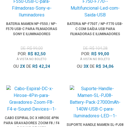
BATERIA MAMEN NP-F550 / NP-
BATERIA NP-F750T / NP-F770 USB-
F570 USB-C PARA FILMADORAS
C COM SAÍDA USB PARA
SONY E ILUMINADORES
FILMADORAS E ILUMINADORES
DE: R$ 99,00
DE: R$ 104,28
POR:
R$ 82,50
POR:
R$ 99,00
À VISTA NO BOLETO
À VISTA NO BOLETO
OU
2
X
DE
R$ 42,24
OU
3
X
DE
R$ 34,06
CABO ESPIRAL DC X HIROSE 4PIN
PARA GRAVADORES ZOOM F8 / F4
SUPORTE HANDLE MAMEN SL-PJ08