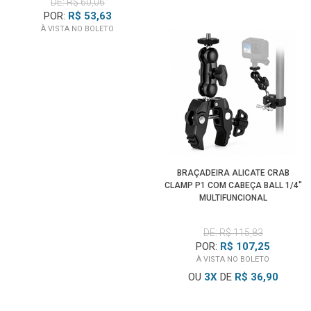
DE: R$ 60,06
POR:
R$ 53,63
À VISTA NO BOLETO
BRAÇADEIRA ALICATE CRAB
CLAMP P1 COM CABEÇA BALL 1/4"
MULTIFUNCIONAL
DE: R$ 115,83
POR:
R$ 107,25
À VISTA NO BOLETO
OU
3
X
DE
R$ 36,90