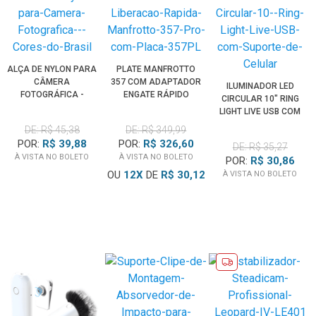
ALÇA DE NYLON PARA
PLATE MANFROTTO
CÂMERA
357 COM ADAPTADOR
ILUMINADOR LED
FOTOGRÁFICA -
ENGATE RÁPIDO
CIRCULAR 10" RING
CORES DO BRASIL
LONGO QR 357PL
LIGHT LIVE USB COM
SUPORTE DE CELULAR
DE: R$ 45,38
DE: R$ 349,99
POR:
R$ 39,88
POR:
R$ 326,60
DE: R$ 35,27
À VISTA NO BOLETO
À VISTA NO BOLETO
POR:
R$ 30,86
OU
12
X
DE
R$ 30,12
À VISTA NO BOLETO