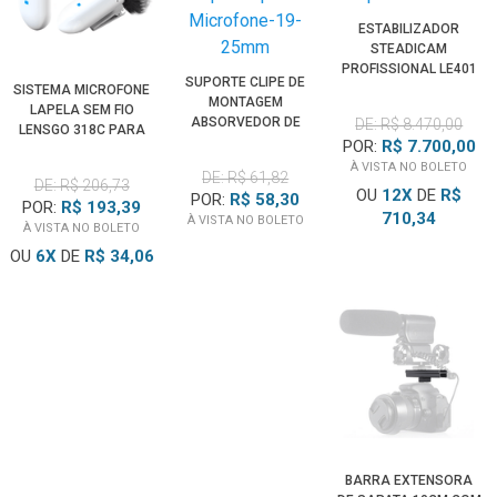
ESTABILIZADOR
STEADICAM
PROFISSIONAL LE401
SUPORTE CLIPE DE
FIBRA DE CARBONO
SISTEMA MICROFONE
MONTAGEM
PARA ATÉ 7.5KG
LAPELA SEM FIO
ABSORVEDOR DE
DE: R$ 8.470,00
LENSGO 318C PARA
IMPACTO PARA
POR:
R$ 7.700,00
CÂMERAS E
MICROFONE 22-24MM
À VISTA NO BOLETO
SMARTPHONES
DE: R$ 61,82
DE: R$ 206,73
(BRANCO)
OU
12
X
DE
R$
POR:
R$ 58,30
POR:
R$ 193,39
710,34
À VISTA NO BOLETO
À VISTA NO BOLETO
OU
6
X
DE
R$ 34,06
BARRA EXTENSORA