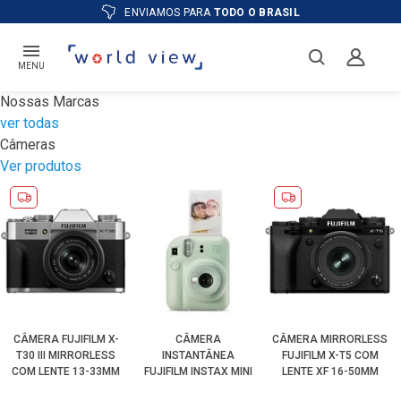
ATÉ
12X
E PREÇO ESPECIAL
NO BOLETO
MENU
Nossas Marcas
ver todas
Câmeras
Ver produtos
CÂMERA FUJIFILM X-
CÂMERA
CÂMERA MIRRORLESS
T30 III MIRRORLESS
INSTANTÂNEA
FUJIFILM X-T5 COM
COM LENTE 13-33MM
FUJIFILM INSTAX MINI
LENTE XF 16-50MM
OIS (PRATA)
12 (VERDE MENTA)
(PRETA)