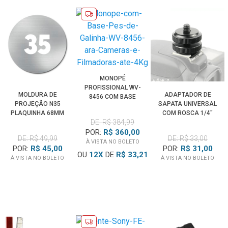
MONOPÉ
PROFISSIONAL WV-
MOLDURA DE
ADAPTADOR DE
8456 COM BASE
PROJEÇÃO N35
SAPATA UNIVERSAL
ARTICULADA PÉS DE
PLAQUINHA 68MM
COM ROSCA 1/4"
GALINHA PARA ATÉ
DE: R$ 384,99
PARA MODELADOR
PARA CÂMERAS
4KG
SPOTLIGHT MG06 PRO
POR:
R$ 360,00
DE: R$ 49,99
DE: R$ 33,00
À VISTA NO BOLETO
POR:
R$ 45,00
POR:
R$ 31,00
OU
12
X
DE
R$ 33,21
À VISTA NO BOLETO
À VISTA NO BOLETO