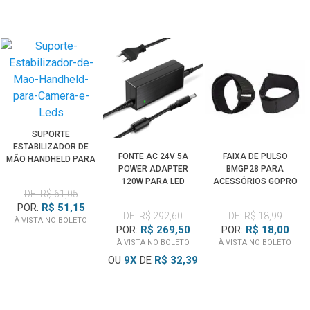
SUPORTE
ESTABILIZADOR DE
FONTE AC 24V 5A
FAIXA DE PULSO
MÃO HANDHELD PARA
POWER ADAPTER
BMGP28 PARA
CÂMERA E LEDS
120W PARA LED
ACESSÓRIOS GOPRO
DE: R$ 61,05
ZHIYUN G60, X60, X100,
CX100 E C100
POR:
R$ 51,15
DE: R$ 292,60
DE: R$ 18,99
À VISTA NO BOLETO
POR:
R$ 269,50
POR:
R$ 18,00
À VISTA NO BOLETO
À VISTA NO BOLETO
OU
9
X
DE
R$ 32,39