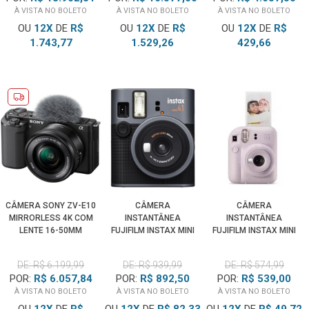
À VISTA NO BOLETO
À VISTA NO BOLETO
À VISTA NO BOLETO
OU
12
X
DE
R$
OU
12
X
DE
R$
OU
12
X
DE
R$
1.743,77
1.529,26
429,66
CÂMERA SONY ZV-E10
CÂMERA
CÂMERA
MIRRORLESS 4K COM
INSTANTÂNEA
INSTANTÂNEA
LENTE 16-50MM
FUJIFILM INSTAX MINI
FUJIFILM INSTAX MINI
(PRETA)
41 (PRETA)
12 (LILAS CANDY)
DE: R$ 6.199,99
DE: R$ 939,99
DE: R$ 574,99
POR:
R$ 6.057,84
POR:
R$ 892,50
POR:
R$ 539,00
À VISTA NO BOLETO
À VISTA NO BOLETO
À VISTA NO BOLETO