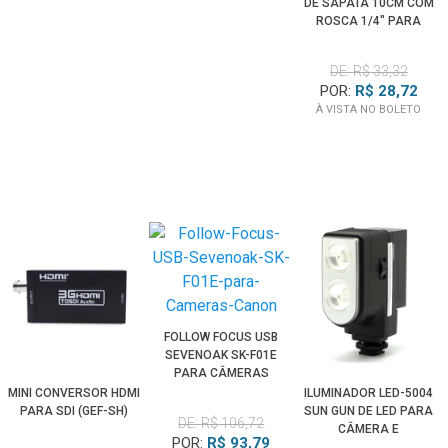
DE SAPATA 10CM COM
ROSCA 1/4" PARA
CÂMERAS E
ACESSÓRIOS
DE: R$ 33,32
POR:
R$ 28,72
À VISTA NO BOLETO
FOLLOW FOCUS USB
SEVENOAK SK-F01E
PARA CÂMERAS
CANON EOS
MINI CONVERSOR HDMI
ILUMINADOR LED-5004
PARA SDI (GEF-SH)
SUN GUN DE LED PARA
DE: R$ 106,72
CÂMERA E
POR:
R$ 93,79
FILMADORAS