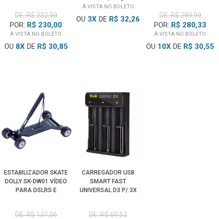
À VISTA NO BOLETO
DE: R$ 232,99
DE: R$ 289,99
OU
3
X
DE
R$ 32,26
POR:
R$ 230,00
POR:
R$ 280,33
À VISTA NO BOLETO
À VISTA NO BOLETO
OU
8
X
DE
R$ 30,85
OU
10
X
DE
R$ 30,55
ESTABILIZADOR SKATE
CARREGADOR USB
DOLLY SK-DW01 VÍDEO
SMART FAST
PARA DSLRS E
UNIVERSAL D3 P/ 3X
FILMADORAS
BATERIAS 18650,
26500, 21700 E 14500
DE: R$ 137,06
DE: R$ 69,52