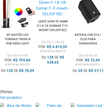
LENTE SONY FE 55MM
F/1.8 ZA SONNAR T* E-
MOUNT (SEL55F18Z)
KIT BASTÃO LED
BATERIA CGR-D16 /
YONGNUO YN360 III
D220 PARA
DE: R$ 7.106,55
RGB VIDEO LIGHT
FILMADORAS
POR:
R$ 6.814,50
WAND COM FONTE DC
PANASONIC
À VISTA NO BOLETO
12V 5AMP (BIVOLT)
DE: R$ 814,99
DE: R$ 76,56
OU
12
X
DE
R$
POR:
R$ 759,80
POR:
R$ 72,49
628,65
À VISTA NO BOLETO
À VISTA NO BOLETO
OU
12
X
DE
R$ 70,09
OU
2
X
DE
R$ 37,11
Ofertas
Ver produtos