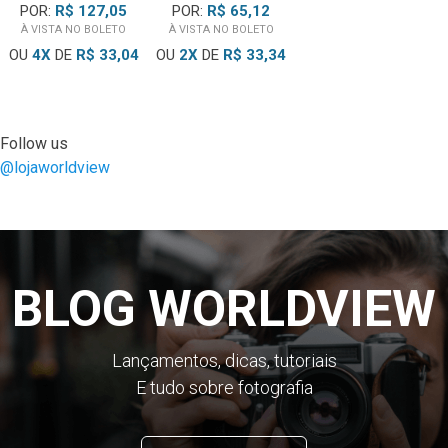
POR:
R$ 127,05
POR:
R$ 65,12
À VISTA NO BOLETO
À VISTA NO BOLETO
OU
4
X
DE
R$ 33,04
OU
2
X
DE
R$ 33,34
Follow us
@lojaworldview
BLOG WORLDVIEW
Lançamentos, dicas, tutoriais
E tudo sobre fotografia