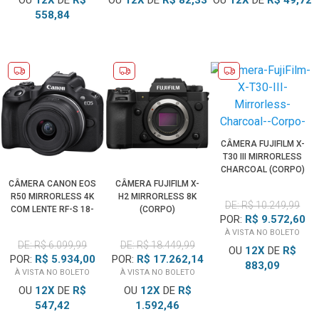
OU
12
X
DE
R$
OU
12
X
DE
R$ 82,33
OU
12
X
DE
R$ 49,72
558,84
CÂMERA FUJIFILM X-
T30 III MIRRORLESS
CHARCOAL (CORPO)
CÂMERA CANON EOS
CÂMERA FUJIFILM X-
R50 MIRRORLESS 4K
H2 MIRRORLESS 8K
DE: R$ 10.249,99
COM LENTE RF-S 18-
(CORPO)
POR:
R$ 9.572,60
45MM IS STM (PRETA)
À VISTA NO BOLETO
DE: R$ 6.099,99
DE: R$ 18.449,99
OU
12
X
DE
R$
POR:
R$ 5.934,00
POR:
R$ 17.262,14
883,09
À VISTA NO BOLETO
À VISTA NO BOLETO
OU
12
X
DE
R$
OU
12
X
DE
R$
547,42
1.592,46