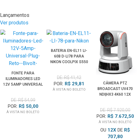
Lançamentos
Ver produtos
BATERIA EN-EL11 LI-
60B D-LI78 PARA
NIKON COOLPIX S550
S560
FONTE PARA
DE: R$ 41,42
ILUMINADORES LED
CÂMERA PTZ
POR:
R$ 29,81
12V 5AMP UNIVERSAL
BROADCAST UV470
À VISTA NO BOLETO
PLUG RETO (BIVOLT)
NDI|HX3 4K60 12X
DE: R$ 54,99
HDMI 3G-SDI POE+
RASTREAMENTO IA
POR:
R$ 50,00
DE: R$ 7.920,00
(BRANCA)
À VISTA NO BOLETO
POR:
R$ 7.672,50
À VISTA NO BOLETO
OU
12
X
DE
R$
707,80