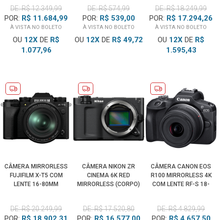
DE: R$ 12.349,99
DE: R$ 574,99
DE: R$ 18.249,99
POR:
R$ 11.684,99
POR:
R$ 539,00
POR:
R$ 17.294,26
À VISTA NO BOLETO
À VISTA NO BOLETO
À VISTA NO BOLETO
OU
12
X
DE
R$
OU
12
X
DE
R$ 49,72
OU
12
X
DE
R$
1.077,96
1.595,43
CÂMERA MIRRORLESS
CÂMERA NIKON ZR
CÂMERA CANON EOS
FUJIFILM X-T5 COM
CINEMA 6K RED
R100 MIRRORLESS 4K
LENTE 16-80MM
MIRRORLESS (CORPO)
COM LENTE RF-S 18-
(PRETA)
45MM IS STM
DE: R$ 20.249,99
DE: R$ 17.520,80
DE: R$ 4.829,99
POR:
R$ 18.902,31
POR:
R$ 16.577,00
POR:
R$ 4.657,50