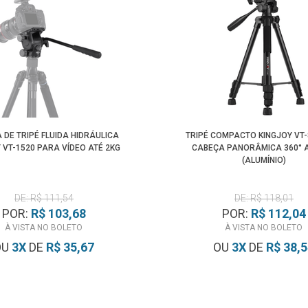
 DE TRIPÉ FLUIDA HIDRÁULICA
TRIPÉ COMPACTO KINGJOY VT
 VT-1520 PARA VÍDEO ATÉ 2KG
CABEÇA PANORÂMICA 360° A
(ALUMÍNIO)
DE: R$ 111,54
DE: R$ 118,01
POR:
R$ 103,68
POR:
R$ 112,04
À VISTA NO BOLETO
À VISTA NO BOLETO
OU
3
X
DE
R$ 35,67
OU
3
X
DE
R$ 38,