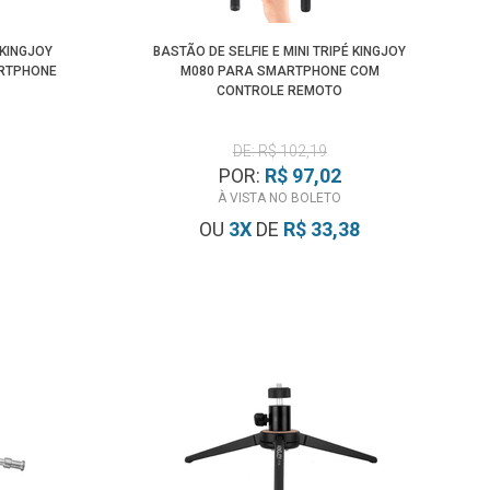
 KINGJOY
BASTÃO DE SELFIE E MINI TRIPÉ KINGJOY
ARTPHONE
M080 PARA SMARTPHONE COM
CONTROLE REMOTO
DE: R$ 102,19
POR:
R$ 97,02
À VISTA NO BOLETO
OU
3
X
DE
R$ 33,38