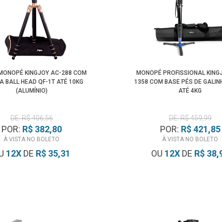
 MONOPÉ KINGJOY AC-288 COM
MONOPÉ PROFISSIONAL KING
A BALL HEAD QF-1T ATÉ 10KG
1358 COM BASE PÉS DE GALI
(ALUMÍNIO)
ATÉ 4KG
DE: R$ 406,56
DE: R$ 459,99
POR:
R$ 382,80
POR:
R$ 421,85
À VISTA NO BOLETO
À VISTA NO BOLETO
U
12
X
DE
R$ 35,31
OU
12
X
DE
R$ 38,