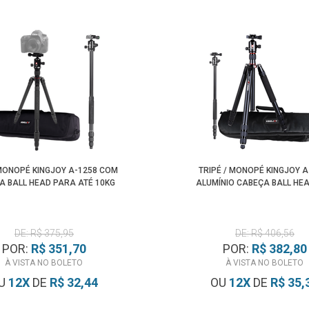
MONOPÉ KINGJOY A-1258 COM
TRIPÉ / MONOPÉ KINGJOY A
A BALL HEAD PARA ATÉ 10KG
ALUMÍNIO CABEÇA BALL HE
DE: R$ 375,95
DE: R$ 406,56
POR:
R$ 351,70
POR:
R$ 382,80
À VISTA NO BOLETO
À VISTA NO BOLETO
U
12
X
DE
R$ 32,44
OU
12
X
DE
R$ 35,