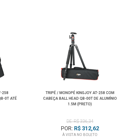
-258
TRIPÉ / MONOPÉ KINGJOY AT-258 COM
B-0T ATÉ
CABEÇA BALL HEAD QB-00T DE ALUMÍNIO
1.5M (PRETO)
DE: R$ 336,34
POR:
R$ 312,62
À VISTA NO BOLETO