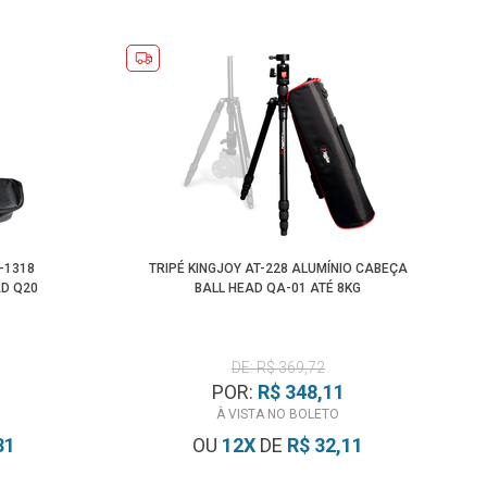
-1318
TRIPÉ KINGJOY AT-228 ALUMÍNIO CABEÇA
AD Q20
BALL HEAD QA-01 ATÉ 8KG
DE: R$ 369,72
POR:
R$ 348,11
À VISTA NO BOLETO
31
OU
12
X
DE
R$ 32,11