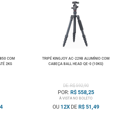
-850 COM
TRIPÉ KINGJOY AC-229B ALUMÍNIO COM
TÉ 2KG
CABEÇA BALL HEAD QE-0 (10KG)
DE: R$ 592,90
POR:
R$ 558,25
À VISTA NO BOLETO
54
OU
12
X
DE
R$ 51,49