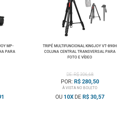
JOY MP-
TRIPÉ MULTIFUNCIONAL KINGJOY VT-890H
NHA PARA
COLUNA CENTRAL TRANSVERSAL PARA
FOTO E VÍDEO
DE: R$ 306,68
POR:
R$ 280,50
À VISTA NO BOLETO
91
OU
10
X
DE
R$ 30,57