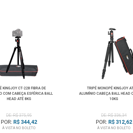
É KINGJOY CT-228 FIBRA DE
TRIPÉ MONOPÉ KINGJOY AT
 COM CABEÇA ESFÉRICA BALL
ALUMÍNIO CABEÇA BALL HEAD Q
HEAD ATÉ 8KG
10KG
DE: R$ 375,95
DE: R$ 336,34
POR:
R$ 344,42
POR:
R$ 312,62
À VISTA NO BOLETO
À VISTA NO BOLETO