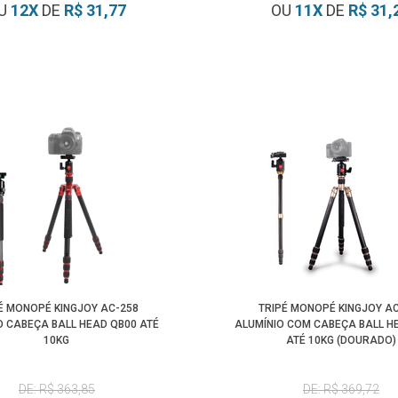
U
12
X
DE
R$ 31,77
OU
11
X
DE
R$ 31,
É MONOPÉ KINGJOY AC-258
TRIPÉ MONOPÉ KINGJOY A
O CABEÇA BALL HEAD QB00 ATÉ
ALUMÍNIO COM CABEÇA BALL H
10KG
ATÉ 10KG (DOURADO)
DE: R$ 363,85
DE: R$ 369,72