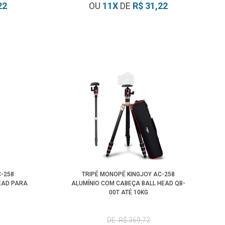
22
OU
11
X
DE
R$ 31,22
C-258
TRIPÉ MONOPÉ KINGJOY AC-258
EAD PARA
ALUMÍNIO COM CABEÇA BALL HEAD QB-
00T ATÉ 10KG
DE: R$ 369,72