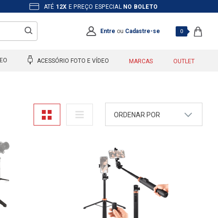
ATÉ
12X
E PREÇO ESPECIAL
NO BOLETO
Entre
ou
Cadastre-se
0
DEO
ACESSÓRIO FOTO E VÍDEO
MARCAS
OUTLET
ORDENAR POR
A - Z
Z - A
Mais Vendidos
Maior Preço
Menor Preço