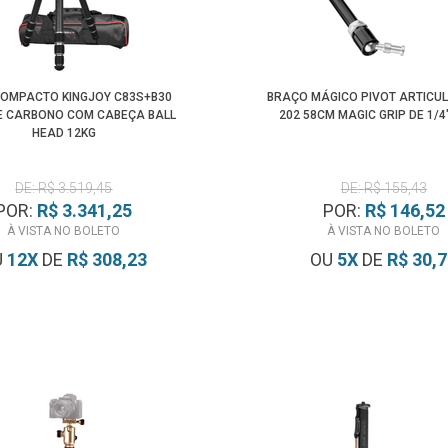
COMPACTO KINGJOY C83S+B30
BRAÇO MÁGICO PIVOT ARTICU
DE CARBONO COM CABEÇA BALL
202 58CM MAGIC GRIP DE 1/4"
HEAD 12KG
DE: R$ 3.519,45
DE: R$ 155,43
POR:
R$ 3.341,25
POR:
R$ 146,52
À VISTA NO BOLETO
À VISTA NO BOLETO
U
12
X
DE
R$ 308,23
OU
5
X
DE
R$ 30,