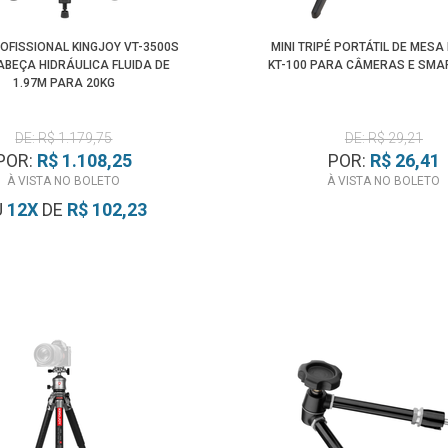
ROFISSIONAL KINGJOY VT-3500S
MINI TRIPÉ PORTÁTIL DE MESA
BEÇA HIDRÁULICA FLUIDA DE
KT-100 PARA CÂMERAS E SM
1.97M PARA 20KG
DE: R$ 1.179,75
DE: R$ 29,21
POR:
R$ 1.108,25
POR:
R$ 26,41
À VISTA NO BOLETO
À VISTA NO BOLETO
U
12
X
DE
R$ 102,23