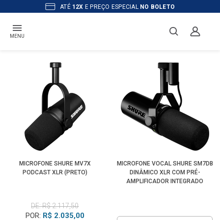
ATÉ
12X
E PREÇO ESPECIAL
NO BOLETO
MENU
MICROFONE SHURE MV7X
MICROFONE VOCAL SHURE SM7DB
PODCAST XLR (PRETO)
DINÂMICO XLR COM PRÉ-
AMPLIFICADOR INTEGRADO
DE: R$ 2.117,50
POR:
R$ 2.035,00