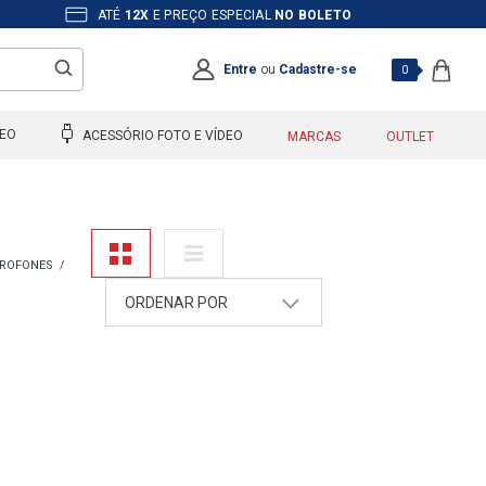
ATÉ
12X
E PREÇO ESPECIAL
NO BOLETO
Entre
ou
Cadastre-se
0
DEO
ACESSÓRIO FOTO E VÍDEO
MARCAS
OUTLET
CROFONES
ORDENAR POR
A - Z
Z - A
Mais Vendidos
Maior Preço