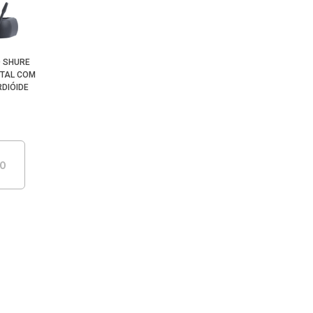
Menor Preço
O SHURE
ITAL COM
DIÓIDE
DO