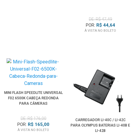
DE: R$ 47,49
POR:
R$ 44,64
À VISTA NO BOLETO
MINI FLASH SPEEDLITE UNIVERSAL
F02 6500K CABEÇA REDONDA
PARA CÂMERAS
DE: R$ 176,00
CARREGADOR LI-40C / LI-42C
POR:
R$ 165,00
PARA OLYMPUS BATERIAS LI-40B E
À VISTA NO BOLETO
LI-42B