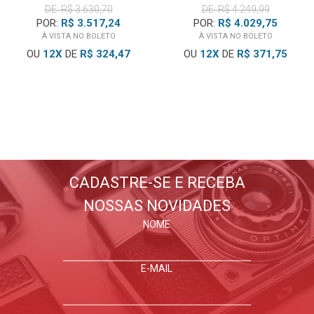
DE: R$ 3.630,70
DE: R$ 4.249,99
POR:
R$ 3.517,24
POR:
R$ 4.029,75
À VISTA NO BOLETO
À VISTA NO BOLETO
OU
12
X
DE
R$ 324,47
OU
12
X
DE
R$ 371,75
BLOG WORLDVIEW
Lançamentos, dicas, tutoriais
E tudo sobre fotografia
CADASTRE-SE E RECEBA
NOSSAS NOVIDADES
FIQUE POR DENTRO
NOME
E-MAIL