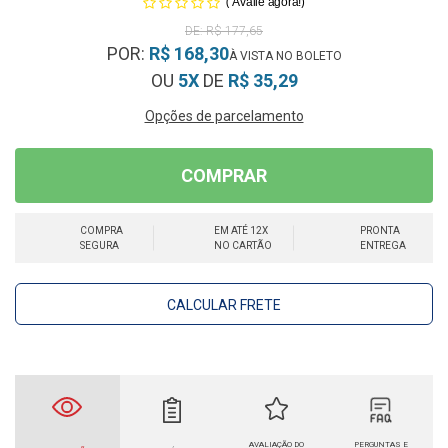
(
)
Avalie agora!
R$ 177,65
POR:
R$ 168,30
OU
5X
DE
R$ 35,29
Opções de parcelamento
COMPRAR
COMPRA
EM ATÉ 12X
PRONTA
SEGURA
NO CARTÃO
ENTREGA
CALCULAR FRETE
AVALIAÇÃO DO
PERGUNTAS E