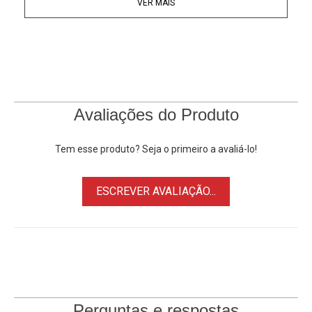
VER MAIS
Características:
• Ideal para Lente Pentax Série K
• Câmeras Nikon 1 J1, V1, J2 e V2
• Feito de metal anodizado
• Ótimo desempenho
• Simples, fácil e rápido de montar
Avaliações do Produto
Câmeras Compatíveis:
Câmera Nikon 1 J1
Tem esse produto? Seja o primeiro a avaliá-lo!
Câmera Nikon V1
Câmera Nikon J2
ESCREVER AVALIAÇÃO...
Câmera Nikon V2
Lentes Compatíveis:
Pentax Série K
Perguntas e respostas