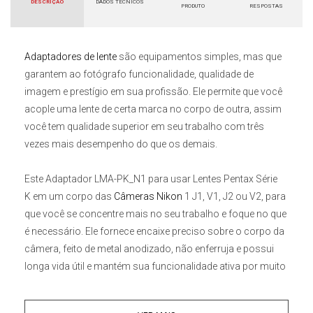
DESCRIÇÃO
DADOS TÉCNICOS
PRODUTO
RESPOSTAS
Adaptadores de lente
são equipamentos simples, mas que
garantem ao fotógrafo funcionalidade, qualidade de
imagem e prestígio em sua profissão. Ele permite que você
acople uma lente de certa marca no corpo de outra, assim
você tem qualidade superior em seu trabalho com três
vezes mais desempenho do que os demais.
Este
Adaptador LMA-PK_N1 para usar Lentes Pentax Série
K
em um corpo das
Câmeras Nikon
1 J1, V1, J2 ou V2
, para
que você se concentre mais no seu trabalho e foque no que
é necessário. Ele fornece encaixe preciso sobre o corpo da
câmera, feito de metal anodizado, não enferruja e possui
longa vida útil e mantém sua funcionalidade ativa por muito
tempo.