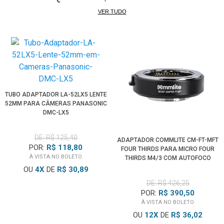
VER TUDO
TUBO ADAPTADOR LA-52LX5 LENTE
52MM PARA CÂMERAS PANASONIC
DMC-LX5
DE: R$ 125,40
ADAPTADOR COMMLITE CM-FT-MFT
POR:
R$ 118,80
FOUR THIRDS PARA MICRO FOUR
À VISTA NO BOLETO
THIRDS M4/3 COM AUTOFOCO
ELETRÔNICO
OU
4
X
DE
R$ 30,89
DE: R$ 426,25
POR:
R$ 390,50
À VISTA NO BOLETO
OU
12
X
DE
R$ 36,02