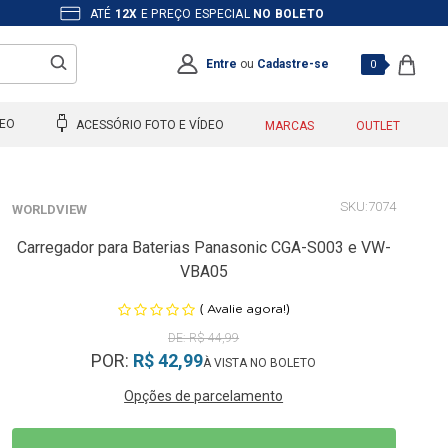
ATÉ
12X
E PREÇO ESPECIAL
NO BOLETO
Entre
ou
Cadastre-se
0
DEO
ACESSÓRIO FOTO E VÍDEO
MARCAS
OUTLET
7074
WORLDVIEW
Carregador para Baterias Panasonic CGA-S003 e VW-
VBA05
(
)
Avalie agora!
R$ 44,99
POR:
R$ 42,99
Opções de parcelamento