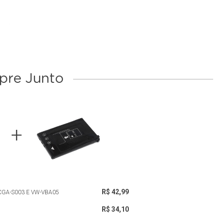
re Junto
R$ 42,99
GA-S003 E VW-VBA05
R$ 34,10