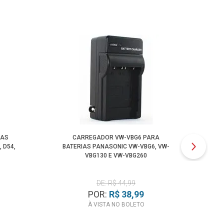
IAS
CARREGADOR VW-VBG6 PARA
CA
 D54,
BATERIAS PANASONIC VW-VBG6, VW-
P
VBG130 E VW-VBG260
DE: R$ 44,99
POR:
R$ 38,99
À VISTA NO BOLETO