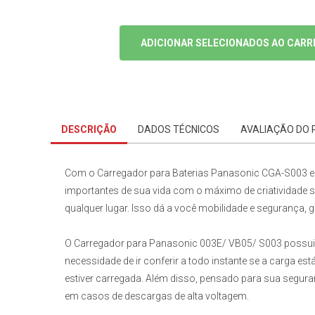
ADICIONAR SELECIONADOS AO CARR
DESCRIÇÃO
DADOS TÉCNICOS
AVALIAÇÃO DO
Com
o Carregador para Baterias Panasonic CGA-S003 e
importantes de sua vida com o máximo de criatividade se
qualquer lugar. Isso dá a você mobilidade e segurança, ga
O
Carregador para Panasonic
003E/ VB05/ S003
possui 
necessidade de ir conferir a todo instante se a carga e
estiver carregada. Além disso, pensado para sua seguran
em casos de descargas de alta voltagem.