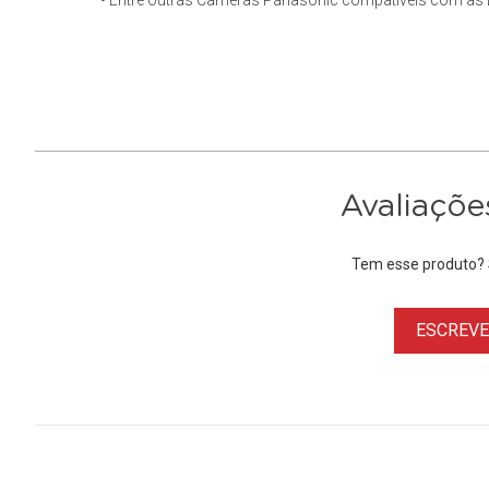
• Entre outras Câmeras Panasonic compatívels com a
Avaliaçõe
Tem esse produto? S
ESCREVER