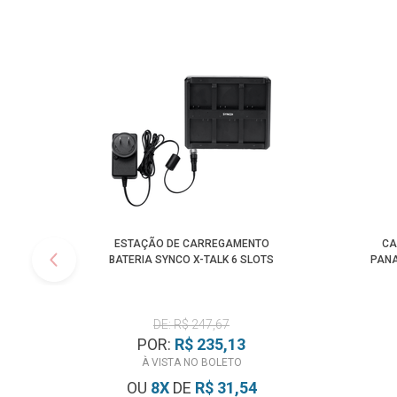
ESTAÇÃO DE CARREGAMENTO
CA
BATERIA SYNCO X-TALK 6 SLOTS
PANA
DE: R$ 247,67
POR:
R$ 235,13
À VISTA NO BOLETO
OU
8
X
DE
R$ 31,54