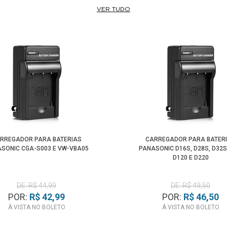
VER TUDO
RREGADOR PARA BATERIAS
CARREGADOR PARA BATER
SONIC CGA-S003 E VW-VBA05
PANASONIC D16S, D28S, D32S,
D120 E D220
DE: R$ 44,99
DE: R$ 49,50
POR:
R$ 42,99
POR:
R$ 46,50
À VISTA NO BOLETO
À VISTA NO BOLETO