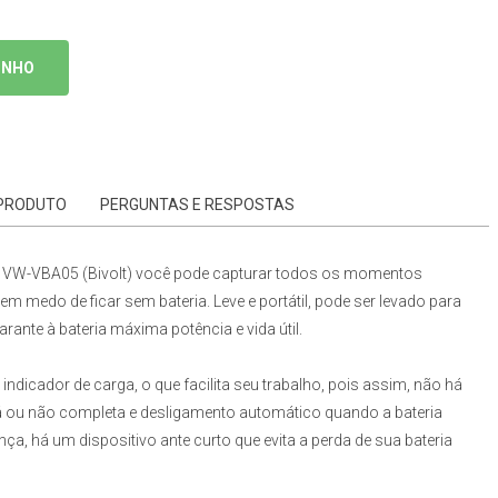
R$ 77,09
TOTAL À VISTA:
INHO
2X
R$ 39,47
ATÉ
DE
 PRODUTO
PERGUNTAS E RESPOSTAS
 VW-VBA05 (Bivolt)
você pode capturar todos os momentos
m medo de ficar sem bateria. Leve e portátil, pode ser levado para
rante à bateria máxima potência e vida útil.
indicador de carga, o que facilita seu trabalho, pois assim, não há
stá ou não completa e desligamento automático quando a bateria
ça, há um dispositivo ante curto que evita a perda de sua bateria