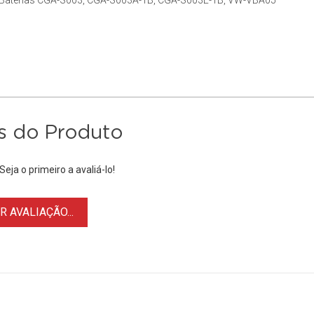
s Baterias CGA-S003, CGA-S003A-1B, CGA-S003E-1B, VW-VBA05
s do Produto
eja o primeiro a avaliá-lo!
 AVALIAÇÃO...