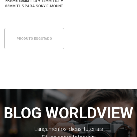
FRAME 35MM T1.5 + 14MM T3.1 +
85MM T1.5 PARA SONY E-MOUNT
PRODUTO ESGOTADO
BLOG WORLDVIEW
Lançamentos, dicas, tutoriais