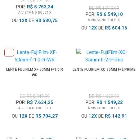
DE: R$ 6.124,99
POR:
R$ 5.753,34
DE: R$ 6.749,99
À VISTA NO BOLETO
POR:
R$ 6.549,10
OU
12
X
DE
R$ 530,75
À VISTA NO BOLETO
OU
12
X
DE
R$ 604,16
LENTE FUJIFILM XF 50MM F/1.0 R
LENTE FUJIFILM XC 35MM F/2 PRIME
WR
DE: R$ 8.049,99
DE: R$ 1.629,99
POR:
R$ 7.634,25
POR:
R$ 1.549,22
À VISTA NO BOLETO
À VISTA NO BOLETO
OU
12
X
DE
R$ 704,27
OU
12
X
DE
R$ 142,91