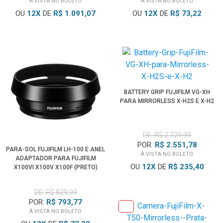
À VISTA NO BOLETO
À VISTA NO BOLETO
OU
12
X
DE
R$ 1.091,07
OU
12
X
DE
R$ 73,22
BATTERY GRIP FUJIFILM VG-XH
PARA MIRRORLESS X-H2S E X-H2
DE: R$ 2.729,99
POR:
R$ 2.551,78
PARA-SOL FUJIFILM LH-100 E ANEL
À VISTA NO BOLETO
ADAPTADOR PARA FUJIFILM
OU
12
X
DE
R$ 235,40
X100VI X100V X100F (PRETO)
DE: R$ 829,99
POR:
R$ 793,77
À VISTA NO BOLETO