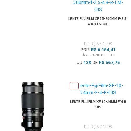
LENTE FUJIFILM XF 55-200MM F/3.5-
4.8 R LM OIS
DE: R$ 6.449,99
POR:
R$ 6.154,41
À VISTA NO BOLETO
OU
12
X
DE
R$ 567,75
LENTE FUJIFILM XF 10-24MM F/4 R
OIS
DE: R$ 6.744,99