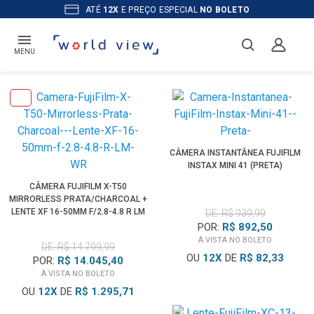
ATÉ
12X
E PREÇO ESPECIAL
NO BOLETO
MENU
CÂMERA INSTANTÂNEA FUJIFILM
INSTAX MINI 41 (PRETA)
CÂMERA FUJIFILM X-T50
MIRRORLESS PRATA/CHARCOAL +
LENTE XF 16-50MM F/2.8-4.8 R LM
DE: R$ 939,99
WR
POR:
R$ 892,50
À VISTA NO BOLETO
DE: R$ 14.799,99
OU
12
X
DE
R$ 82,33
POR:
R$ 14.045,40
À VISTA NO BOLETO
OU
12
X
DE
R$ 1.295,71