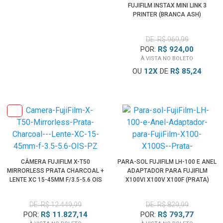
FUJIFILM INSTAX MINI LINK 3
PRINTER (BRANCA ASH)
DE: R$ 969,99
POR:
R$ 924,00
À VISTA NO BOLETO
OU
12
X
DE
R$ 85,24
CÂMERA FUJIFILM X-T50
PARA-SOL FUJIFILM LH-100 E ANEL
MIRRORLESS PRATA CHARCOAL +
ADAPTADOR PARA FUJIFILM
LENTE XC 15-45MM F/3.5-5.6 OIS
X100VI X100V X100F (PRATA)
PZ
DE: R$ 12.449,99
DE: R$ 829,99
POR:
R$ 11.827,14
POR:
R$ 793,77