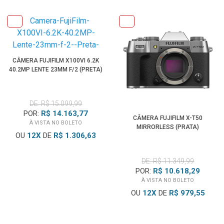
CÂMERA FUJIFILM X100VI 6.2K
40.2MP LENTE 23MM F/2 (PRETA)
DE: R$ 15.099,99
POR:
R$ 14.163,77
CÂMERA FUJIFILM X-T50
À VISTA NO BOLETO
MIRRORLESS (PRATA)
OU
12
X
DE
R$ 1.306,63
DE: R$ 11.349,99
POR:
R$ 10.618,29
À VISTA NO BOLETO
OU
12
X
DE
R$ 979,55