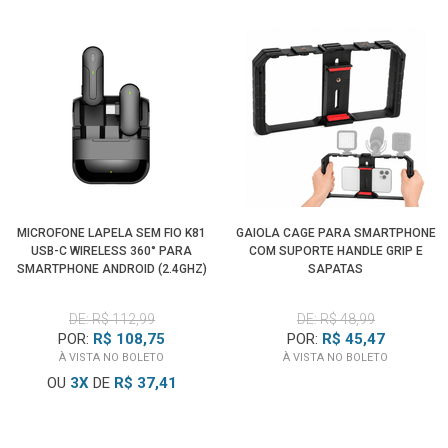
MICROFONE LAPELA SEM FIO K81
GAIOLA CAGE PARA SMARTPHONE
USB-C WIRELESS 360° PARA
COM SUPORTE HANDLE GRIP E
SMARTPHONE ANDROID (2.4GHZ)
SAPATAS
DE: R$ 112,99
DE: R$ 48,99
POR:
R$ 108,75
POR:
R$ 45,47
À VISTA NO BOLETO
À VISTA NO BOLETO
OU
3
X
DE
R$ 37,41