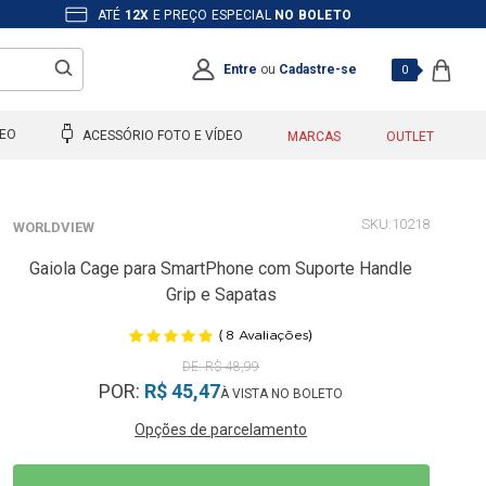
ATÉ
12X
E PREÇO ESPECIAL
NO BOLETO
Entre
ou
Cadastre-se
0
DEO
ACESSÓRIO FOTO E VÍDEO
MARCAS
OUTLET
10218
WORLDVIEW
Gaiola Cage para SmartPhone com Suporte Handle
Grip e Sapatas
(
)
8
Avaliações
R$ 48,99
POR:
R$ 45,47
Opções de parcelamento