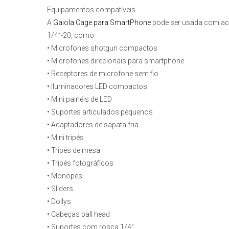
Equipamentos compatíveis
A
Gaiola Cage para SmartPhone
pode ser usada com ace
1/4”-20, como:
• Microfones shotgun compactos
• Microfones direcionais para smartphone
• Receptores de microfone sem fio
• Iluminadores LED compactos
• Mini painéis de LED
• Suportes articulados pequenos
• Adaptadores de sapata fria
• Mini tripés
• Tripés de mesa
• Tripés fotográficos
• Monopés
• Sliders
• Dollys
• Cabeças ball head
• Suportes com rosca 1/4”