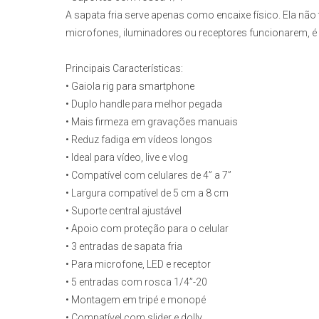
A sapata fria serve apenas como encaixe físico. Ela não 
microfones, iluminadores ou receptores funcionarem, é
Principais Características:
• Gaiola rig para smartphone
• Duplo handle para melhor pegada
• Mais firmeza em gravações manuais
• Reduz fadiga em vídeos longos
• Ideal para vídeo, live e vlog
• Compatível com celulares de 4” a 7”
• Largura compatível de 5 cm a 8 cm
• Suporte central ajustável
• Apoio com proteção para o celular
• 3 entradas de sapata fria
• Para microfone, LED e receptor
• 5 entradas com rosca 1/4”-20
• Montagem em tripé e monopé
• Compatível com slider e dolly