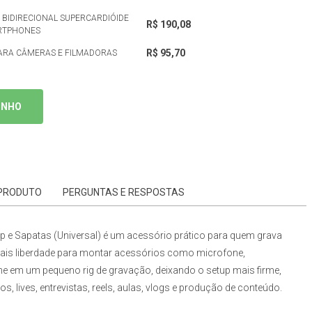
BIDIRECIONAL SUPERCARDIÓIDE
R$ 190,08
ARTPHONES
R$ 95,70
PARA CÂMERAS E FILMADORAS
INHO
 PRODUTO
PERGUNTAS E RESPOSTAS
p e Sapatas
(Universal)
é um acessório prático para quem grava
 mais liberdade para montar acessórios como microfone,
ne em um pequeno rig de gravação, deixando o setup mais firme,
, lives, entrevistas, reels, aulas, vlogs e produção de conteúdo.