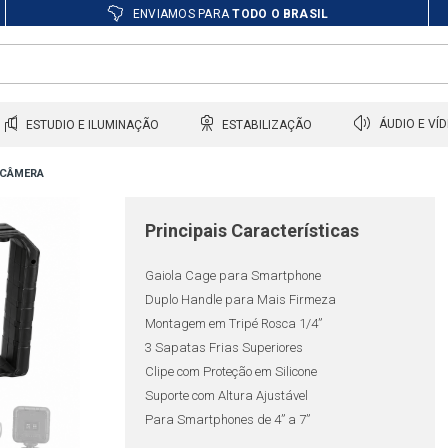
ENVIAMOS PARA
TODO O BRASIL
ESTUDIO E ILUMINAÇÃO
ESTABILIZAÇÃO
ÁUDIO E VÍ
 CÂMERA
Principais Características
Gaiola Cage para Smartphone
Duplo Handle para Mais Firmeza
Montagem em Tripé Rosca 1/4”
3 Sapatas Frias Superiores
Clipe com Proteção em Silicone
Suporte com Altura Ajustável
Para Smartphones de 4” a 7”