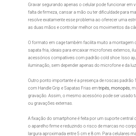
Gravar segurando apenas o celular pode funcionar em 
falta de firmeza, cansar a mão ou ter dificuldade para 
resolve exatamente esse problema ao oferecer uma estr
as duas mãos e controlar melhor os movimentos da câ
O formato em cage também facilita muito a montagem de
sapata fria, ideais para encaixar microfones externos, 
acessórios compatíveis com padrão cold shoe. Isso aju
iluminação, sem depender apenas do microfone e da luz 
Outro ponto importante é a presença de roscas padrão 1
com Handle Grip e Sapatas Frias
em
tripés, monopés
, m
gravação. Assim, o mesmo acessório pode ser usado ta
ou gravações externas.
A fixação do smartphone é feita por um suporte centra
o aparelho firme e reduzindo o risco de marcas no corpo
largura aproximada entre 5 cm e 8 cm. Para celulares ma