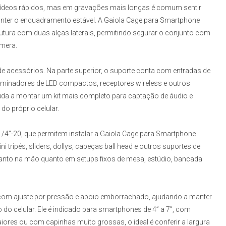
vídeos rápidos, mas em gravações mais longas é comum sentir
manter o enquadramento estável. A
Gaiola Cage para Smartphone
utura com duas alças laterais, permitindo segurar o conjunto com
mera.
 acessórios. Na parte superior, o suporte conta com entradas de
iluminadores de LED compactos, receptores wireless e outros
da a montar um kit mais completo para captação de áudio e
do próprio celular.
/4”-20, que permitem instalar a
Gaiola Cage para Smartphone
ini tripés, sliders, dollys, cabeças ball head e outros suportes de
nto na mão quanto em setups fixos de mesa, estúdio, bancada
l com ajuste por pressão e apoio emborrachado, ajudando a manter
 do celular. Ele é indicado para smartphones de 4” a 7”, com
iores ou com capinhas muito grossas, o ideal é conferir a largura