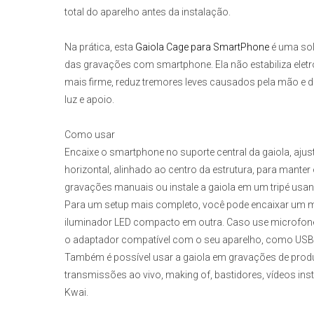
total do aparelho antes da instalação.
Na prática, esta
Gaiola Cage para SmartPhone
é uma sol
das gravações com smartphone. Ela não estabiliza el
mais firme, reduz tremores leves causados pela mão e de
luz e apoio.
Como usar
Encaixe o smartphone no suporte central da gaiola, ajust
horizontal, alinhado ao centro da estrutura, para manter
gravações manuais ou instale a gaiola em um tripé usa
Para um setup mais completo, você pode encaixar um m
iluminador LED compacto em outra. Caso use microfon
o adaptador compatível com o seu aparelho, como USB-C
Também é possível usar a gaiola em gravações de produto
transmissões ao vivo, making of, bastidores, vídeos ins
Kwai.