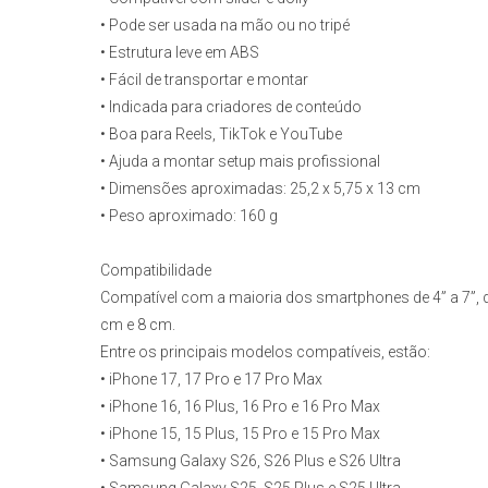
• Pode ser usada na mão ou no tripé
• Estrutura leve em ABS
• Fácil de transportar e montar
• Indicada para criadores de conteúdo
• Boa para Reels, TikTok e YouTube
• Ajuda a montar setup mais profissional
• Dimensões aproximadas: 25,2 x 5,75 x 13 cm
• Peso aproximado: 160 g
Compatibilidade
Compatível com a maioria dos smartphones de 4” a 7”, d
cm e 8 cm.
Entre os principais modelos compatíveis, estão:
• iPhone 17, 17 Pro e 17 Pro Max
• iPhone 16, 16 Plus, 16 Pro e 16 Pro Max
• iPhone 15, 15 Plus, 15 Pro e 15 Pro Max
• Samsung Galaxy S26, S26 Plus e S26 Ultra