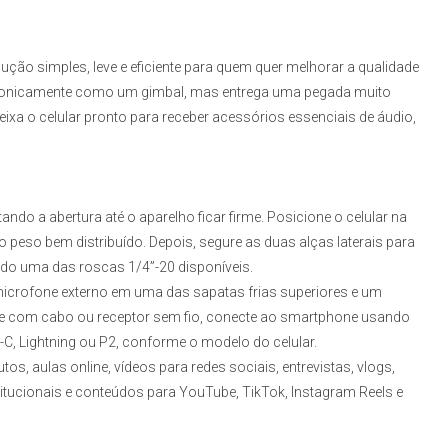
ução simples, leve e eficiente para quem quer melhorar a qualidade
etronicamente como um gimbal, mas entrega uma pegada muito
ixa o celular pronto para receber acessórios essenciais de áudio,
ando a abertura até o aparelho ficar firme. Posicione o celular na
 o peso bem distribuído. Depois, segure as duas alças laterais para
ndo uma das roscas 1/4”-20 disponíveis.
icrofone externo em uma das sapatas frias superiores e um
e com cabo ou receptor sem fio, conecte ao smartphone usando
, Lightning ou P2, conforme o modelo do celular.
s, aulas online, vídeos para redes sociais, entrevistas, vlogs,
titucionais e conteúdos para YouTube, TikTok, Instagram Reels e