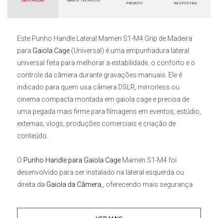
DESCRIÇÃO
DADOS TÉCNICOS
PRODUTO
RESPOSTAS
Este
Punho Handle Lateral Mamen S1-M4 Grip de Madeira
para
Gaiola Cage
(Universal)
é uma empunhadura lateral
universal feita para melhorar a estabilidade, o conforto e o
controle da câmera durante gravações manuais. Ele é
indicado para quem usa câmera DSLR, mirrorless ou
cinema compacta montada em gaiola cage e precisa de
uma pegada mais firme para filmagens em eventos, estúdio,
externas, vlogs, produções comerciais e criação de
conteúdo.
O
Punho Handle para Gaiola Cage
Mamen S1-M4
foi
desenvolvido para ser instalado na lateral esquerda ou
direita da
Gaiola da Câmera
,, oferecendo mais segurança
na operação e ajudando a reduzir a fadiga em gravações
mais longas. A empunhadura em madeira natural