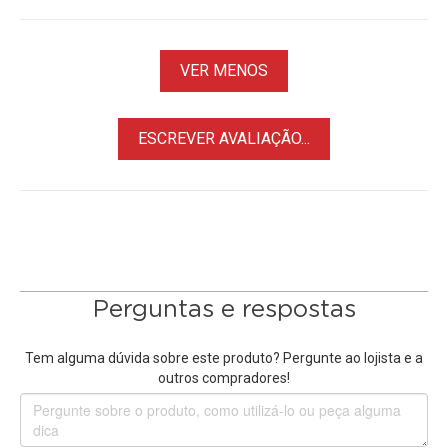
Uma velocidade máxima do obturador eletrônico de
1/180.000 seg. e uma velocidade máxima do obturador
mecânico de 1/4.000 seg. irão parar qualquer objeto em seu
VER MENOS
caminho. Mantenha o dedo pressionado e a
FujiFilm X100VI
grava imagens em até 20 fps com o obturador eletrônico
ESCREVER AVALIAÇÃO...
com corte de 1.29x e 11 fps com o obturador mecânico.
Lente Fujinon
23mm f/2
Atualizada na quinta geração, a
Lente Fujinon 23mm f/2 d
a
câmera apresenta um design óptico revisado que inclui
dois elementos asféricos para maior nitidez e clareza
através da redução de aberrações esféricas e distorção.
Perguntas e respostas
Com equivalência Full-Frame de 35 mm, o design f/2
brilhante da lente lida com condições de pouca luz e oferece
Tem alguma dúvida sobre este produto? Pergunte ao lojista e a
profundidade de campo rasa. Quando está claro, o filtro ND
outros compradores!
de 4 pontos integrado também pode ser usado para maior
controle sobre suas exposições e para permitir melhor
trabalhar com profundidade de campo rasa. Embora a lente