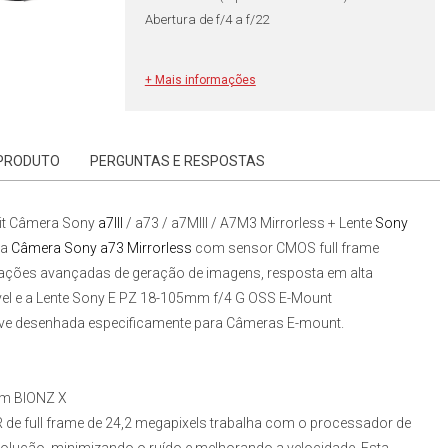
Abertura de f/4 a f/22
Revendedor Autorizado Sony
+ Mais informações
Garantia Nacional
 PRODUTO
PERGUNTAS E RESPOSTAS
it Câmera Sony
a7III
/ a73 / a7MIII / A7M3 Mirrorless + Lente
Sony
 a
Câmera Sony a73 Mirrorless
com sensor CMOS full frame
vações avançadas de geração de imagens, resposta em alta
el e a
Lente Sony E PZ 18-105mm f/4 G OSS E-Mount
eve desenhada especificamente para Câmeras E-mount.
em BIONZ X
de full frame de 24,2 megapixels trabalha com o processador de