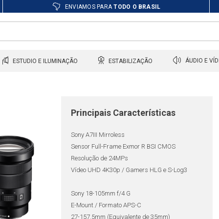
ENVIAMOS PARA
TODO O BRASIL
ESTUDIO E ILUMINAÇÃO
ESTABILIZAÇÃO
ÁUDIO E VÍ
Principais Características
Sony A7III Mirroless
Sensor Full-Frame Exmor R BSI CMOS
Resolução de 24MPs
Vídeo UHD 4K30p / Gamers HLG e S-Log3
Sony 18-105mm f/4 G
E-Mount / Formato APS-C
27-157.5mm (Equivalente de 35mm)