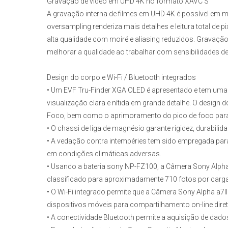
Gravação de vídeo em UHD 4K no formato XAVC S
A gravação interna de filmes em UHD 4K é possível em mú
oversampling renderiza mais detalhes e leitura total de pi
alta qualidade com moiré e aliasing reduzidos. Gravaçã
melhorar a qualidade ao trabalhar com sensibilidades de 
Design do corpo e Wi-Fi / Bluetooth integrados
• Um EVF Tru-Finder XGA OLED é apresentado e tem uma
visualização clara e nítida em grande detalhe. O desig
Foco, bem como o aprimoramento do pico de foco para 
• O chassi de liga de magnésio garante rigidez, durabilida
• A vedação contra intempéries tem sido empregada para
em condições climáticas adversas.
• Usando a
bateria sony NP-FZ100
, a
Câmera Sony Alpha 
classificado para aproximadamente 710 fotos por carga
• O Wi-Fi integrado permite que a
Câmera Sony Alpha a7II
dispositivos móveis para compartilhamento on-line dire
• A conectividade Bluetooth permite a aquisição de dado