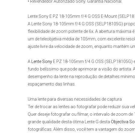
• Revendedor Autorizado Sony. Garantia Nacional.
Lente Sony E PZ 18-105mm f/4 G OSS E-Mount (SELP1
A
Lente Sony 18-105mm f/4 G OSS (SELP18105G)
propo
flexibilidade de zoom potente de 6x. A abertura máxima
um de teleobjetiva média de 105mm, com excelente resol
ajuste livre da velocidade de zoom, enquanto mantém u
A
Lente Sony
E PZ 18-105mm f/4 G OSS (SELP18105G)
fundo belíssimo que pode aprimorar a visão do artista.
desempenho da lente na reprodução de detalhes mínimos
espaçamento das linhas.
Uma lente para diversas necessidades de captura
Ter de trocar as lentes ao fotografar pode reduzir sua 
Quer deseje fotografar ou filmar, o intervalo de zoom 
grande qualidade desta ótima Lente G desta
Objectiva S
fotográficas. Além disso, você tem a vantagem do zoom 