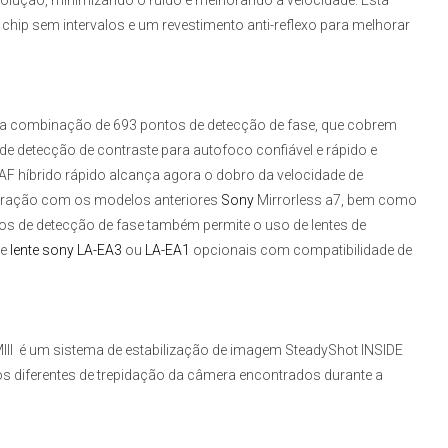
solução, minimizando o ruído e melhorando a velocidade. Esta
chip sem intervalos e um revestimento anti-reflexo para melhorar
 combinação de 693 pontos de detecção de fase, que cobrem
 detecção de contraste para autofoco confiável e rápido e
F híbrido rápido alcança agora o dobro da velocidade de
ração com os modelos anteriores
Sony
Mirrorless a7
, bem como
 de detecção de fase também permite o uso de lentes de
de
lente sony
LA-EA3
ou
LA-EA1
opcionais com compatibilidade de
III
é um sistema de estabilização de imagem SteadyShot INSIDE
os diferentes de trepidação da câmera encontrados durante a