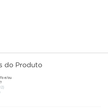
s do Produto
fo e/ou
?
12)
)