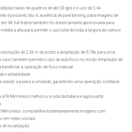
ltiplas taxas de quadros de até 30 qps e o uso de 2.4x
xels é possível, isto é, ausência de pixel binning, para imagens de
o em 4K full-frame também foi drasticamente aprimorada para
média a alta para permitir o uso total de toda a largura do sensor.
 resolução de 2,36 m de ponto e ampliação de 0,78x para uma
n do visor também permite o uso de autofoco no modo Ampliador de
beneficiar a operação de foco manual.
de e estabilidade.
 resistir a poeira e umidade, garantindo uma operação confiável
a7III Mirrorless
melhorou a vida da bateria e agora está
.
I Mirrorless
compartilhe instantaneamente imagens com
to em redes sociais
s de localização.