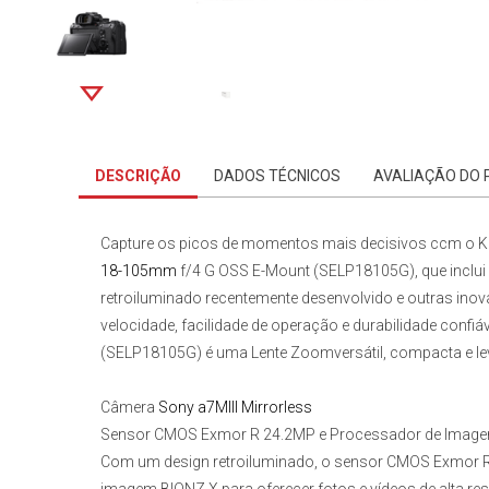
DESCRIÇÃO
DADOS TÉCNICOS
AVALIAÇÃO DO
Capture os picos de momentos mais decisivos ccm o
K
18-105mm
f/4 G OSS E-Mount (SELP18105G)
, que inclui
retroiluminado recentemente desenvolvido e outras ino
velocidade, facilidade de operação e durabilidade confiáv
(SELP18105G)
é uma Lente Zoomversátil, compacta e l
Câmera
Sony a7MIII Mirrorless
Sensor CMOS Exmor R 24.2MP e Processador de Imag
Com um design retroiluminado, o sensor CMOS Exmor R 