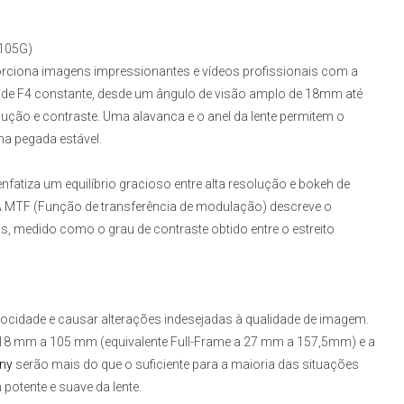
8105G)
rciona imagens impressionantes e vídeos profissionais com a
 é de F4 constante, desde um ângulo de visão amplo de 18mm até
ução e contraste. Uma alavanca e o anel da lente permitem o
ma pegada estável.
enfatiza um equilíbrio gracioso entre alta resolução e bokeh de
 A MTF (Função de transferência de modulação) descreve o
, medido como o grau de contraste obtido entre o estreito
velocidade e causar alterações indesejadas à qualidade de imagem.
de 18 mm a 105 mm (equivalente
Full-Frame
a 27 mm a 157,5mm) e a
ony
serão mais do que o suficiente para a maioria das situações
potente e suave da lente.