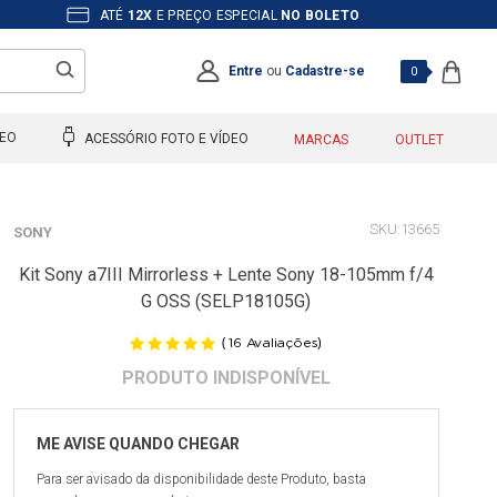
ATÉ
12X
E PREÇO ESPECIAL
NO BOLETO
Entre
ou
Cadastre-se
0
DEO
ACESSÓRIO FOTO E VÍDEO
MARCAS
OUTLET
13665
SONY
Kit Sony a7III Mirrorless + Lente Sony 18-105mm f/4
G OSS (SELP18105G)
(
)
16
Avaliações
Para ser avisado da disponibilidade deste Produto, basta