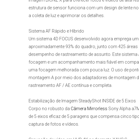
imagem BIONZ X para oferecer fotos e vídeos de alta re
estrutura de sensor funciona com um design de lente no 
a coleta de luz e aprimorar os detalhes.
Sistema AF Rápido e Híbrido
Um sistema 4D FOCUS desenvolvido agora emprega uma
aproximadamente 93% do quadro, junto com 425 áreas de
desempenho de rastreamento de assunto. Este sistema A
focagem e um acompanhamento mais fiável em compa
uma focagem melhorada com pouca luz. O uso de pontos
montagem A por meio dos adaptadores de montagem 
rastreamento AF / AE contínua e completa.
Estabilização de Imagem SteadyShot INSIDE de 5 Eixos
Corpo no robusto da
Câmera Mirrorless
Sony Alpha a7M
de 5 eixos eficaz de 5 paragens que compensa cinco tip
captura de fotos e vídeos.