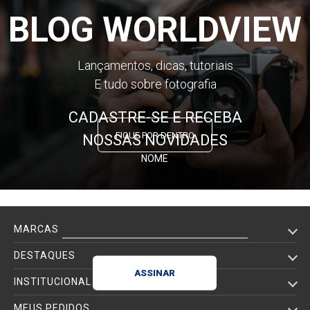
BLOG WORLDVIEW
Lançamentos, dicas, tutoriais
E tudo sobre fotografia
CADASTRE-SE E RECEBA
FIQUE POR DENTRO
NOSSAS NOVIDADES
NOME
E-MAIL
MARCAS
DESTAQUES
INSTITUCIONAL
MEUS PEDIDOS