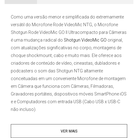
Como uma versão menor e simplificada do extremamente
versátil do
Microfone Rode VideoMic NTG
, o
Microfone
Shotgun Rode VideoMic GO II Ultracompacto para Câmeras
é uma mudança radical do
Shotgun VideoMic GO
original,
com atualizações significativas no corpo, montagens de
choque shockmount, cabo e muito mais. Ele oferece aos
criadores de conteúdo de vídeo, cineastas, dubladores e
podcasters o som das
Shotgun NTG
altamente
conceituadas em um conveniente Microfone de montagem
em Câmera que funciona com Câmeras, Filmadoras,
Gravadores portáteis, dispositivos móveis SmartPhone iOS
e e Computadores com entrada USB (Cabo USB x USB-C
não incluso).
Use o
Ultracompacto Rode VideoMic GO II
como um
VER MAIS
Microfone Shotgun
tradicional para sua Câmeras DSLR