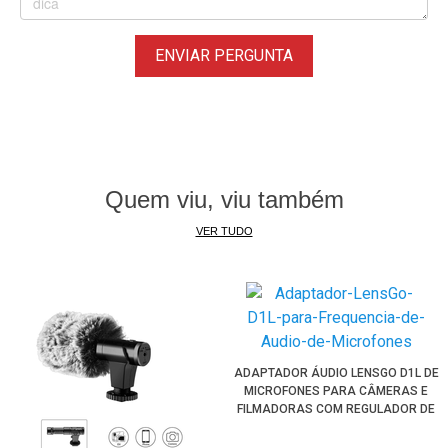
Ele funciona com energia plug-in através da conexão TRS
para sua Câmera, ou pode ser alimentado via USB. (Cabo
ENVIAR PERGUNTA
USB x USB-C não incluso).
Montagem Shockmount e Gerenciamento de cabos
Compreendendo que os elásticos usados em muitas
montagens de choque podem se encaixar e esticar, a Rode
optou por optar por uma montagem de choque robusta no
Quem viu, viu também
estilo de suspensão Rycote Lyre projetada para fixação em
VER TUDO
uma Câmera ou haste de Boom. Isso simplifica a
configuração do microfone e inibe a transferência de
vibrações da câmera. O sistema de trilho deslizante do
shockmount permite que você mude a posição do
microfone para frente ou para trás para um
posicionamento perfeito. Esqueça o cabeamento
ADAPTADOR ÁUDIO LENSGO D1L DE
bagunçado; o gerenciamento de cabos integrado mantém
MICROFONES PARA CÂMERAS E
FILMADORAS COM REGULADOR DE
o cabo em ordem.
FREQUÊNCIA