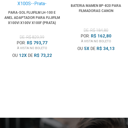
defina as configurações do dispositivo em qualquer lugar.
BATERIA MAMEN BP-820 PARA
FILMADORAS CANON
Defina o ganho de entrada, ative um filtro passa-alta, reforço
PARA-SOL FUJIFILM LH-100 E
ANEL ADAPTADOR PARA FUJIFILM
de alta frequência e pad e atualize o firmware para acessar
X100VI X100V X100F (PRATA)
novos recursos.
DE: R$ 184,80
POR:
R$ 162,80
DE: R$ 829,99
À VISTA NO BOLETO
POR:
R$ 793,77
OU
5
X
DE
R$ 34,13
À VISTA NO BOLETO
OU
12
X
DE
R$ 73,22