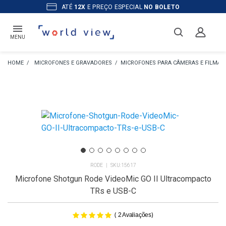
ATÉ
12X
E PREÇO ESPECIAL
NO BOLETO
MENU
MICROFONES E GRAVADORES
MICROFONES PARA CÂMERAS E FILMA
RODE
15617
Microfone Shotgun Rode VideoMic GO II Ultracompacto
TRs e USB-C
(
)
2
Avaliações