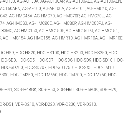
G-AC130, AG-AC130A, AG-AC130AP, AG-AC130AEJ, AG-AC130AEN,
-AC160AEN, AG-AF100, AG-AF100A, AG-AF101, AG-HMC40, AG-
C43, AG-HMC45A, AG-HMC70, AG-HMC70P, AG-HMC70U, AG-
4, AG-HMC80, AG-HMC80E, AG-HMC80P, AG-HMC80PJ, AG-
C83MC, AG-HMC150, AG-HMC150P, AG-HMC150PJ, AG-HMC151,
, AG-HMC154, AG-HMC155, AG-HMR10, AG-HMR10A, AG-HMR10E,
DC-HS9, HDC-HS20, HDC-HS100, HDC-HS200, HDC-HS250, HDC-
DC-SD3, HDC-SD5, HDC-SD7, HDC-SD8, HDC-SD9, HDC-SD10, HDC-
, HDC-SD700, HDC-SD707, HDC-SDT750, HDC-SX5, HDC-TM10,
300, HDC-TM350, HDC-TM650, HDC-TM700, HDC-TM750, HDC-
DR-H41, SDR-H48GK, SDR-H50, SDR-H60, SDR-H68GK, SDR-H79,
DR-D51, VDR-D210, VDR-D220, VDR-D230, VDR-D310.
.