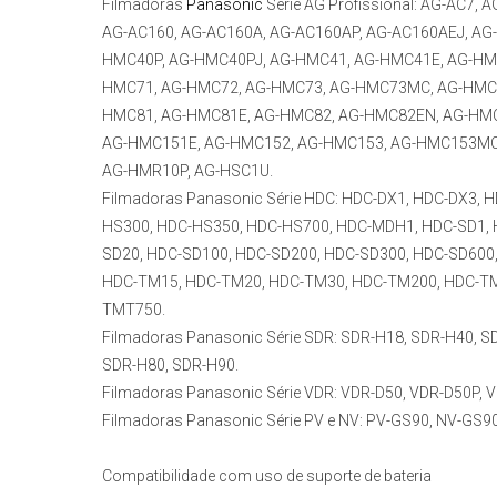
Filmadoras
Panasonic
Série AG Profissional:
AG-AC7, A
AG-AC160, AG-AC160A, AG-AC160AP, AG-AC160AEJ, AG
HMC40P, AG-HMC40PJ, AG-HMC41, AG-HMC41E, AG-HM
HMC71, AG-HMC72, AG-HMC73, AG-HMC73MC, AG-HMC7
HMC81, AG-HMC81E, AG-HMC82, AG-HMC82EN, AG-HM
AG-HMC151E, AG-HMC152, AG-HMC153, AG-HMC153MC
AG-HMR10P, AG-HSC1U.
Filmadoras Panasonic Série HDC:
HDC-DX1, HDC-DX3, H
HS300, HDC-HS350, HDC-HS700, HDC-MDH1, HDC-SD1, H
SD20, HDC-SD100, HDC-SD200, HDC-SD300, HDC-SD600
HDC-TM15, HDC-TM20, HDC-TM30, HDC-TM200, HDC-TM
TMT750.
Filmadoras Panasonic Série SDR:
SDR-H18, SDR-H40, S
SDR-H80, SDR-H90.
Filmadoras Panasonic Série VDR:
VDR-D50, VDR-D50P, V
Filmadoras Panasonic Série PV e NV:
PV-GS90, NV-GS90
Compatibilidade com uso de suporte de bateria