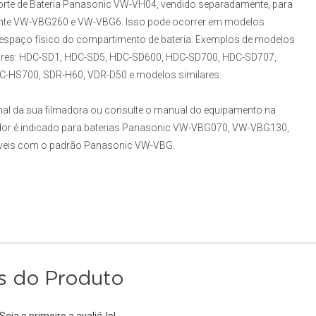
rte de Bateria Panasonic VW-VH04, vendido separadamente, para
lmente VW-VBG260 e VW-VBG6. Isso pode ocorrer em modelos
espaço físico do compartimento de bateria. Exemplos de modelos
iores: HDC-SD1, HDC-SD5, HDC-SD600, HDC-SD700, HDC-SD707,
HS700, SDR-H60, VDR-D50 e modelos similares.
inal da sua filmadora ou consulte o manual do equipamento na
gador é indicado para baterias Panasonic VW-VBG070, VW-VBG130,
veis com o padrão Panasonic VW-VBG.
s do Produto