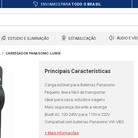
ENVIAMOS PARA
TODO O BRASIL
ESTUDIO E ILUMINAÇÃO
ESTABILIZAÇÃO
ÁUDIO E VÍ
A
CARREGADOR PANASONIC-LUMIX
Principais Características
Carga estável para Baterias Panasonic
Pequeno, leve e fácil de transportar
Ideal para casa, estúdio e viagens
Mais segurança durante a recarga
Bivolt AC 100-240V para 110V e 220V
Compatível com baterias Panasonic VW-VBG
+ Mais informações