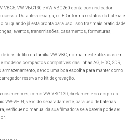
W-VBG6, VW-VBG130 e VW-VBG260
conta com indicador
cesso. Durante a recarga, o LED informa o status da bateria e
o ou quando já está pronta para uso. Isso traz mais praticidade
longas, eventos, transmissões, casamentos, formaturas,
de íons de lítio da família VW-VBG, normalmente utilizadas em
s e modelos compactos compatíveis das linhas AG, HDC, SDR,
e e o armazenamento, sendo uma boa escolha para manter como
arregador reserva no kit de gravação.
erias menores, como VW-VBG130, diretamente no corpo da
nic VW-VH04, vendido separadamente, para uso de baterias
verifique no manual da sua filmadora se a bateria pode ser
or.