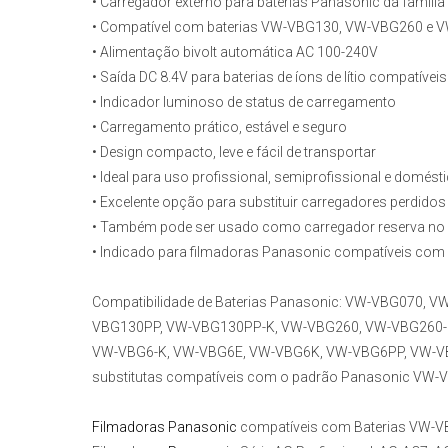
• Carregador externo para baterias Panasonic da famíl
• Compatível com baterias VW-VBG130, VW-VBG260 e 
• Alimentação bivolt automática AC 100-240V
• Saída DC 8.4V para baterias de íons de lítio compatíveis
• Indicador luminoso de status de carregamento
• Carregamento prático, estável e seguro
• Design compacto, leve e fácil de transportar
• Ideal para uso profissional, semiprofissional e domést
• Excelente opção para substituir carregadores perdidos
• Também pode ser usado como carregador reserva no 
• Indicado para filmadoras Panasonic compatíveis com 
Compatibilidade de Baterias Panasonic:
VW-VBG070, VW
VBG130PP, VW-VBG130PP-K, VW-VBG260, VW-VBG260-
VW-VBG6-K, VW-VBG6E, VW-VBG6K, VW-VBG6PP, VW-VBG
substitutas compatíveis com o padrão Panasonic VW-
Filmadoras Panasonic
compatíveis com Baterias VW-