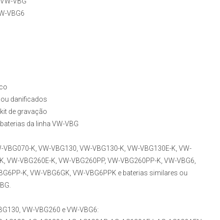
ia VW-VBG
VW-VBG6
ico
 ou danificados
kit de gravação
baterias da linha VW-VBG
-VBG070-K, VW-VBG130, VW-VBG130-K, VW-VBG130E-K, VW-
K, VW-VBG260E-K, VW-VBG260PP, VW-VBG260PP-K, VW-VBG6,
6PP-K, VW-VBG6GK, VW-VBG6PPK e baterias similares ou
VBG.
VBG130, VW-VBG260 e VW-VBG6: