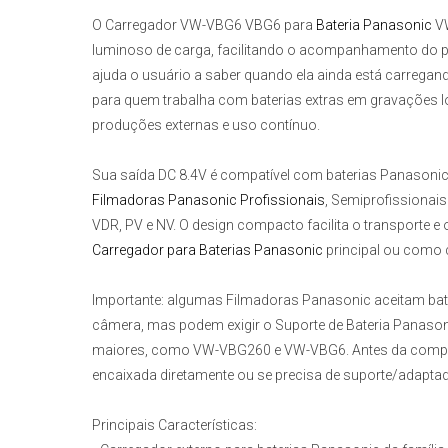
O
Carregador VW-VBG6 VBG6 para
Bateria Panasonic
V
luminoso de carga, facilitando o acompanhamento do pro
ajuda o usuário a saber quando ela ainda está carregand
para quem trabalha com baterias extras em gravações 
produções externas e uso contínuo.
Sua saída DC 8.4V é compatível com baterias Panasonic 
Filmadoras Panasonic Profissionais
, Semiprofissionai
VDR, PV e NV. O design compacto facilita o transport
Carregador para Baterias Panasonic
principal ou como c
Importante:
algumas Filmadoras Panasonic aceitam bat
câmera, mas podem exigir o Suporte de Bateria Panaso
maiores, como VW-VBG260 e VW-VBG6. Antes da compra, 
encaixada diretamente ou se precisa de suporte/adaptad
Principais Características: