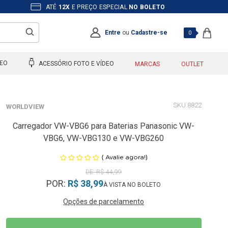
ATÉ
12X
E PREÇO ESPECIAL
NO BOLETO
Entre
ou
Cadastre-se
0
DEO
ACESSÓRIO FOTO E VÍDEO
MARCAS
OUTLET
8822
WORLDVIEW
Carregador VW-VBG6 para Baterias Panasonic VW-
VBG6, VW-VBG130 e VW-VBG260
(
)
Avalie agora!
R$ 44,99
POR:
R$ 38,99
Opções de parcelamento