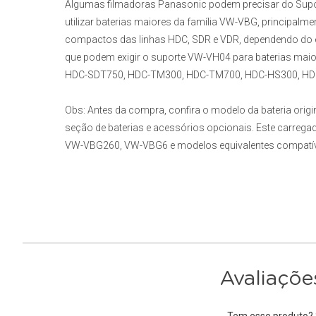
Algumas filmadoras Panasonic podem precisar do Supo
utilizar baterias maiores da família VW-VBG, principa
compactos das linhas HDC, SDR e VDR, dependendo do 
que podem exigir o suporte VW-VH04 para baterias ma
HDC-SDT750, HDC-TM300, HDC-TM700, HDC-HS300, HDC-
Obs:
Antes da compra, confira o modelo da bateria orig
seção de baterias e acessórios opcionais. Este carre
VW-VBG260, VW-VBG6 e modelos equivalentes compatí
Avaliaçõe