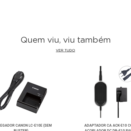
Quem viu, viu também
VER TUDO
EGADOR CANON LC-E10E (SEM
ADAPTADOR CA ACK-E10 
BLISTER)
ACOPLADOR DC DR-E10 P