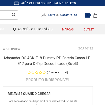
ATÉ
12X
E PREÇO ESPECIAL
NO BOLETO
Entre
ou
Cadastre-se
0
DEO
ACESSÓRIO FOTO E VÍDEO
MARCAS
OUTLET
16132
WORLDVIEW
Adaptador DC ACK-E18 Dummy PD Bateria Canon LP-
E17 para D-Tap Decodificado (Bivolt)
(
)
Avalie agora!
Para ser avisado da disponibilidade deste Produto, basta