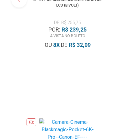
LCD (BIVOLT)
DE: R$ 255,75
POR:
R$ 239,25
À VISTA NO BOLETO
OU
8
X
DE
R$ 32,09