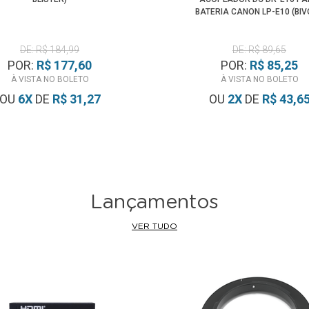
BATERIA CANON LP-E10 (BIV
DE: R$ 184,99
DE: R$ 89,65
POR:
R$ 177,60
POR:
R$ 85,25
À VISTA NO BOLETO
À VISTA NO BOLETO
OU
6
X
DE
R$ 31,27
OU
2
X
DE
R$ 43,6
Lançamentos
VER TUDO