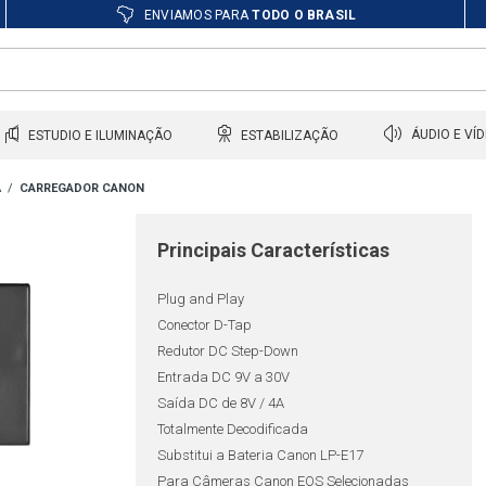
ENVIAMOS PARA
TODO O BRASIL
ESTUDIO E ILUMINAÇÃO
ESTABILIZAÇÃO
ÁUDIO E VÍ
A
CARREGADOR CANON
Principais Características
Plug and Play
Conector D-Tap
Redutor DC Step-Down
Entrada DC 9V a 30V
Saída DC de 8V / 4A
Totalmente Decodificada
Substitui a Bateria Canon LP-E17
Para Câmeras Canon EOS Selecionadas