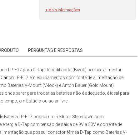
+ Mais informações
 PRODUTO
PERGUNTAS E RESPOSTAS
n LP-E17 para D-Tap Decodificado (Bivolt)
permite alimentar
s Canon
LP-E17
em equipamentos com fonte de alimentação de
o Baterias V-Mount (V-lock) e Anton Bauer (Gold Mount).
onde parar para trocar as baterias não é adequado, é ideal para
 tempo, em Estúdio ou ao ar livre.
e Bateria LP-E17
possui um Redutor Step-down com
 energia D-Tap com tensão de saída de 9V a 30V e corrente de
 alimentação que possui conector fêmea D-Tap como Baterias V-