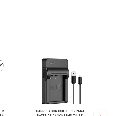
COM
CARREGADOR USB LP-E17 PARA
CA
ARA
BATERIAS CANON LP-E17 (USB)