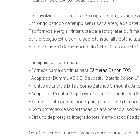
mount (V-lock) e Anton Bauer (Gold Mount)
Desenvolvido para seções de fotografias ou gravações 
um longo período de tempo sem usar a energia da bateri
Tap
fornece energia ininterrupta para fotografar ou film
para proteção extra contra sobre tensão, alta potência, 
durante o uso. O Comprimento do Cabo D-Tap é de até 1
Principais Características:
• Fornece carga continua para
Câmeras Canon EOS
• Adaptador Dummy
ACK-E18
substitui Bateria Canon LP
• Fontes de Energia D-Tap como Baterias V-mount e Anto
• Adaptador Redutor Step-down Decodificador de 9V a 3
• Fornecimento externo poder para estender seu tempo d
• Com proteção de sobre tensão de alta potência, sobre c
• Circuito de proteção integrado totalmente decodificad
Obs:
Certifique sempre de fechar o compartimento de Ba