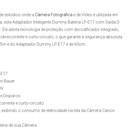
de estúdios onde a
Câmera Fotográfica
e de Vídeo é utilizada em
a, este
Adaptador Inteligente Dummy Bateria LP-E17 com Saída D-
ar. Ele adota tecnologia de proteção com decodificador integrado,
sobrecorrente e curto-circuito, o que garante a segurança absoluta
.5m e do
Adaptador Dummy LP-E17
é de 60cm.
-E17
n Bauer.
0V
e Disparos.
orrente e curto-circuito.
o, exibindo o consumo de eletricidade na tela da Câmera Canon.
teria de sua Câmera.