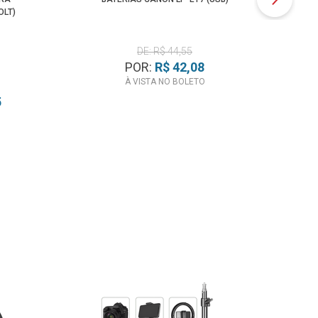
OLT)
DE: R$ 44,55
POR:
R$ 42,08
À VISTA NO BOLETO
5